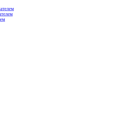
ателем
ателем
лем