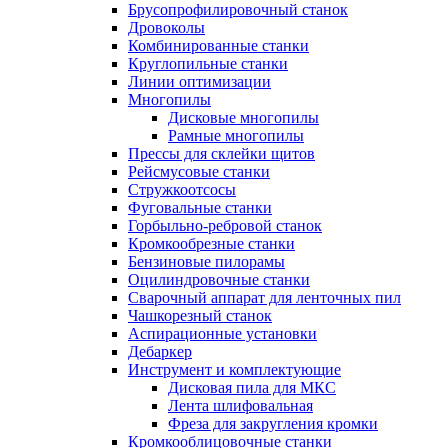
Брусопрофилировочный станок
Дровоколы
Комбинированные станки
Круглопильные станки
Линии оптимизации
Многопилы
Дисковые многопилы
Рамные многопилы
Прессы для склейки щитов
Рейсмусовые станки
Стружкоотсосы
Фуговальные станки
Горбыльно-ребровой станок
Кромкообрезные станки
Бензиновые пилорамы
Оцилиндровочные станки
Сварочный аппарат для ленточных пил
Чашкорезный станок
Аспирационные установки
Дебаркер
Инструмент и комплектующие
Дисковая пила для МКС
Лента шлифовальная
Фреза для закругления кромки
Кромкооблицовочные станки