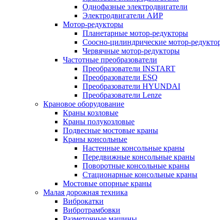
Однофазные электродвигатели
Электродвигатели АИР
Мотор-редукторы
Планетарные мотор-редукторы
Соосно-цилиндрические мотор-редукто
Червячные мотор-редукторы
Частотные преобразователи
Преобразователи INSTART
Преобразователи ESQ
Преобразователи HYUNDAI
Преобразователи Lenze
Крановое оборудование
Краны козловые
Краны полукозловые
Подвесные мостовые краны
Краны консольные
Настенные консольные краны
Передвижные консольные краны
Поворотные консольные краны
Стационарные консольные краны
Мостовые опорные краны
Малая дорожная техника
Виброкатки
Вибротрамбовки
Разметочные машины