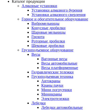
Каталог продукции
Алмазные установки
Уcтановки алмазного бурения
Установки алмазного сверления
Горное и обогатительное оборудование
Вибромельницы
Конусные дробилки
Шаровые мельницы
Грохота
Роторные дробилки
Щековые дробилки
Грузоподъемное оборудование
Весы
Вагонные весы
Весы автомобильные
Весы платформенные
Гидравлические тележки
Грузоподъемная техника
Автокраны
Краны пауки
Мини погрузчики
Миникраны
Электротележки
Лебедки
Лебедки автомобильные