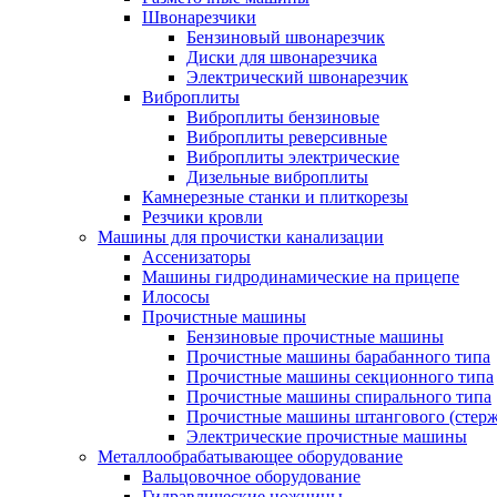
Швонарезчики
Бензиновый швонарезчик
Диски для швонарезчика
Электрический швонарезчик
Виброплиты
Виброплиты бензиновые
Виброплиты реверсивные
Виброплиты электрические
Дизельные виброплиты
Камнерезные станки и плиткорезы
Резчики кровли
Машины для прочистки канализации
Ассенизаторы
Машины гидродинамические на прицепе
Илососы
Прочистные машины
Бензиновые прочистные машины
Прочистные машины барабанного типа
Прочистные машины секционного типа
Прочистные машины спирального типа
Прочистные машины штангового (стерж
Электрические прочистные машины
Металлообрабатывающее оборудование
Вальцовочное оборудование
Гидравлические ножницы