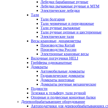
Лебедки барабанные ручные
Лебедки рычажные ручные и МТМ
Электрические лебедки
Тали
Тали болгария
Тали червячные и передвижные
Тали ручные рычажные
Тали ручные цепные и шестеренные
Электрические тали
Весы крановые, динамометры
Производства Китай
Производства России
Электронные крановые весы
Вилочные погрузчики HELI
Грейферы одноканатные
Домкраты
Автомобильные домкраты
Гидравлические домкраты
Домкраты винтовые
Домкраты реечные механические
Подмости
Тележки к тельферу, тали ручной
Опорные и подвесные концевые балки
Деревообрабатывающее оборудование
Автоподатчики для деревообрабатывающих с