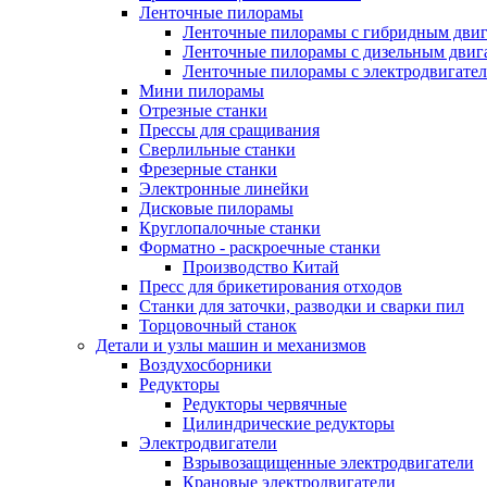
Ленточные пилорамы
Ленточные пилорамы с гибридным двиг
Ленточные пилорамы с дизельным двиг
Ленточные пилорамы с электродвигате
Мини пилорамы
Отрезные станки
Прессы для сращивания
Сверлильные станки
Фрезерные станки
Электронные линейки
Дисковые пилорамы
Круглопалочные станки
Форматно - раскроечные станки
Производство Китай
Пресс для брикетирования отходов
Станки для заточки, разводки и сварки пил
Торцовочный станок
Детали и узлы машин и механизмов
Воздухосборники
Редукторы
Редукторы червячные
Цилиндрические редукторы
Электродвигатели
Взрывозащищенные электродвигатели
Крановые электродвигатели