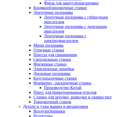
Фреза для закругления кромки
Кромкооблицовочные станки
Ленточные пилорамы
Ленточные пилорамы с гибридным
двигателем
Ленточные пилорамы с дизельным
двигателем
Ленточные пилорамы с
электродвигателем
Мини пилорамы
Отрезные станки
Прессы для сращивания
Сверлильные станки
Фрезерные станки
Электронные линейки
Дисковые пилорамы
Круглопалочные станки
Форматно - раскроечные станки
Производство Китай
Пресс для брикетирования отходов
Станки для заточки, разводки и сварки пил
Торцовочный станок
Детали и узлы машин и механизмов
Воздухосборники
Редукторы