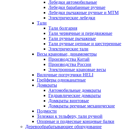
Лебедки автомобильные
Лебедки барабанные ручные
Лебедки рычажные ручные и МТМ
Электрические лебедки
Тали
Тали болгария
Тали червячные и передвижные
Тали ручные рычажные
Тали ручные цепные и шестеренные
Электрические тали
Весы крановые, динамометры
Производства Китай
Производства России
Электронные крановые весы
Вилочные погрузчики HELI
Грейферы одноканатные
Домкраты
Автомобильные домкраты
Гидравлические домкраты
Домкраты винтовые
Домкраты реечные механические
Подмости
Тележки к тельферу, тали ручной
Опорные и подвесные концевые балки
Деревообрабатывающее оборудование