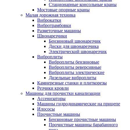
Стационарные консольные краны
Мостовые опорные краны
Малая дорожная техника
Виброкатки
Вибротрамбовки
Разметочные машины
Швонарезчики
Бензиновый швонарезчик
Диски для швонарезчика
Электрический швонарезчик
Виброплиты
Виброплиты бензиновые
Виброплиты реверсивные
Виброплиты электрические
Дизельные виброплиты
Камнерезные станки и плиткорезы
Резчики кровли
Машины для прочистки канализации
Ассенизаторы
Машины гидродинамические на прицепе
Илососы
Прочистные машины
Бензиновые прочистные машины
Прочистные машины барабанного
типа