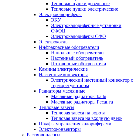
Тепловые пушки дизельные
Тепловые пушки электрические
Электрокалориферы
ЭКУ
Электрокалориферные установки
СФОЦ
Электрокалориферы СФО
Электрокотлы
Инфракрасные обогреватели
Напольные обогреватели
Настенный обогреватель
Потолочные обогреватели
Камины электрические
Настенные конвекторы
Электрический настенный конвектор с
терморегулятором
Радиаторы маслянные
Масляные радиаторы ballu
Масляные радиаторы Ресанта
Тепловые завесы
Тепловая завеса на ворота
Тепловая завеса на входную дверь
Шкафы управления калориферами
Электроконвекторы
Растворонасосы