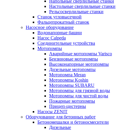
Напольные сверлильные станки
Настольные сверлильные станки
Рельсосверлильные станки
Станок угловысечной
Фальцепрокатный станок
Насосное оборудование
Водонапорные башни
Насос Calpeda
Соединительные устройства
Мотопомпы
Аварийные мотопомпы Varisco
Бензиновые мотопомпы
Высоконапорные мотопомпы
Дизельные мотопомпы
Мотопомпа Meran
Мотопомпы Koshin
Мотопомпы SUBARU
Мотопомпы для грязной воды
Мотопомпы для чистой воды
Пожарные мотопомпы
Прицеп-цистерны
Насосы ZENIT
Оборудование для бетонных работ
Бетономешалки и бетоносмесители
Дизельные