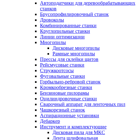
Автоподатчики для деревообрабатывающих
станков
Брусопрофилировочный станок
Дровоколы
Комбинированные станки
Круглопильные станки
Линии оптимизации
Многопилы
Дисковые многопилы
Рамные многопилы
Прессы для склейки щитов
Рейсмусовые станки
Стружкоотсосы
Фуговальные станки
Горбыльно-ребровой станок
Кромкообрезные станки
Бензиновые пилорамы
Оцилиндровочные станки
Сварочный аппарат для ленточных пил
Чашкорезный станок
Аспирационные установки
Дебаркер
Инструмент и комплектующие
Дисковая пила для МКС
Лента шлифовальная