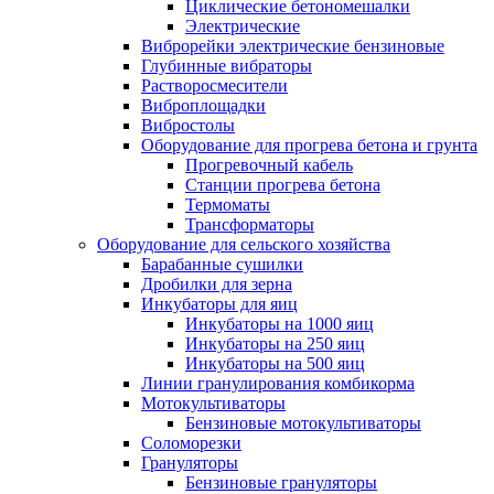
Циклические бетономешалки
Электрические
Виброрейки электрические бензиновые
Глубинные вибраторы
Растворосмесители
Виброплощадки
Вибростолы
Оборудование для прогрева бетона и грунта
Прогревочный кабель
Станции прогрева бетона
Термоматы
Трансформаторы
Оборудование для сельского хозяйства
Барабанные сушилки
Дробилки для зерна
Инкубаторы для яиц
Инкубаторы на 1000 яиц
Инкубаторы на 250 яиц
Инкубаторы на 500 яиц
Линии гранулирования комбикорма
Мотокультиваторы
Бензиновые мотокультиваторы
Соломорезки
Грануляторы
Бензиновые грануляторы