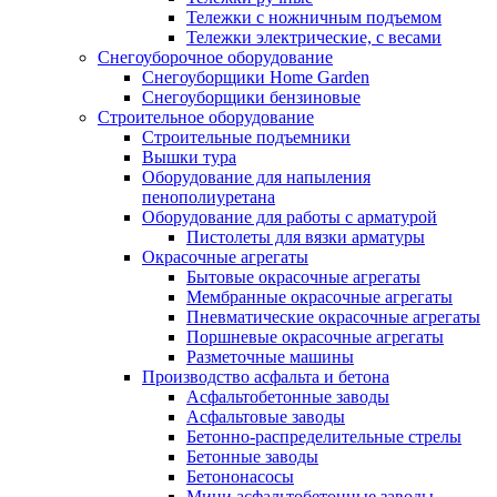
Тележки с ножничным подъемом
Тележки электрические, с весами
Снегоуборочное оборудование
Снегоуборщики Home Garden
Снегоуборщики бензиновые
Строительное оборудование
Cтроительные подъемники
Вышки тура
Оборудование для напыления
пенополиуретана
Оборудование для работы с арматурой
Пистолеты для вязки арматуры
Окрасочные агрегаты
Бытовые окрасочные агрегаты
Мембранные окрасочные агрегаты
Пневматические окрасочные агрегаты
Поршневые окрасочные агрегаты
Разметочные машины
Производство асфальта и бетона
Асфальтобетонные заводы
Асфальтовые заводы
Бетонно-распределительные стрелы
Бетонные заводы
Бетононасосы
Мини асфальтобетонные заводы