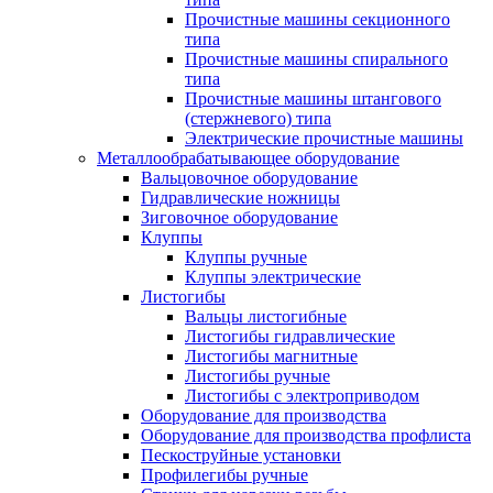
Прочистные машины секционного
типа
Прочистные машины спирального
типа
Прочистные машины штангового
(стержневого) типа
Электрические прочистные машины
Металлообрабатывающее оборудование
Вальцовочное оборудование
Гидравлические ножницы
Зиговочное оборудование
Клуппы
Клуппы ручные
Клуппы электрические
Листогибы
Вальцы листогибные
Листогибы гидравлические
Листогибы магнитные
Листогибы ручные
Листогибы с электроприводом
Оборудование для производства
Оборудование для производства профлиста
Пескоструйные установки
Профилегибы ручные