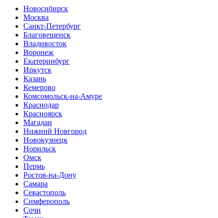
Новосибирск
Москва
Санкт-Петербург
Благовещенск
Владивосток
Воронеж
Екатеринбург
Иркутск
Казань
Кемерово
Комсомольск-на-Амуре
Краснодар
Красноярск
Магадан
Нижний Новгород
Новокузнецк
Норильск
Омск
Пермь
Ростов-на-Дону
Самара
Севастополь
Симферополь
Сочи