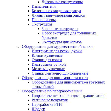
Дизельные грануляторы
Измельчители
Колонны охлаждения гранул
Линии гранулирования опилок
Пеллетайзеры
Экструдеры
Зерновые экструдеры
Пресс экструдер для топливных
брикетов
Экструдеры для кормов
Оборудование для художественной ковки
Инструмент для резки, рубки
Клещи кузнечные
Станки для ковки
Инструмент ручной
Молоты кузнечные
Станки ленточно-шлифовальные
Оборудование для шиномонтажа и сто
Оборудование для шиномонтажа грузовых
автомобилей
Оборудование по переработке шин
Гидравлические станки для выравнивания
Резиновые покрытия
Переработка РТИ
Шредер