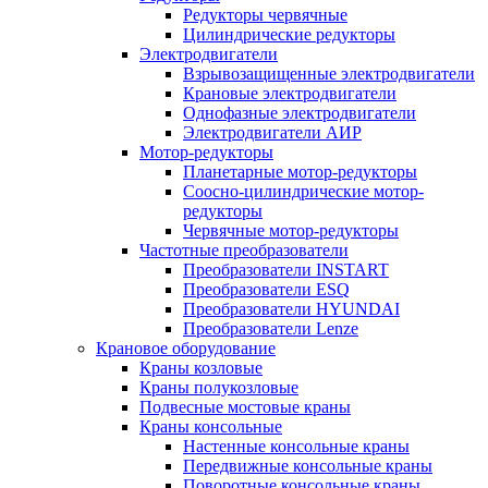
Редукторы червячные
Цилиндрические редукторы
Электродвигатели
Взрывозащищенные электродвигатели
Крановые электродвигатели
Однофазные электродвигатели
Электродвигатели АИР
Мотор-редукторы
Планетарные мотор-редукторы
Соосно-цилиндрические мотор-
редукторы
Червячные мотор-редукторы
Частотные преобразователи
Преобразователи INSTART
Преобразователи ESQ
Преобразователи HYUNDAI
Преобразователи Lenze
Крановое оборудование
Краны козловые
Краны полукозловые
Подвесные мостовые краны
Краны консольные
Настенные консольные краны
Передвижные консольные краны
Поворотные консольные краны