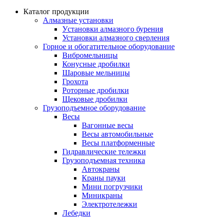
Каталог продукции
Алмазные установки
Уcтановки алмазного бурения
Установки алмазного сверления
Горное и обогатительное оборудование
Вибромельницы
Конусные дробилки
Шаровые мельницы
Грохота
Роторные дробилки
Щековые дробилки
Грузоподъемное оборудование
Весы
Вагонные весы
Весы автомобильные
Весы платформенные
Гидравлические тележки
Грузоподъемная техника
Автокраны
Краны пауки
Мини погрузчики
Миникраны
Электротележки
Лебедки