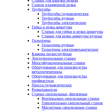
Станки для нарезки резьбы
Станок плазменной резки
Трубогибы
Трубогибы гидравлические
Трубогибы ручные
Трубогибы электрические
Гибка и резка арматуры
Станки для гибки и резки арматуры
Станки для резки арматуры ручные
Гильотины
Гильотины ручные
Гильотины электромеханические
Камеры пескоструйные
Ленточнопильные станки
Многофункциональные станки
Оборудование для производства
металлочерепицы
Оборудование для производства
профнастила
Пресса гидравлические
Разматыватели
Станки сверлильные, фрезерные
Вертикально сверлильные станки
Горизонтально сверлильный станок
Магнитные сверлильные станки