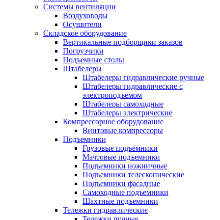
Системы вентиляции
Воздуховоды
Осушители
Складское оборудование
Вертикальные подборщики заказов
Погрузчики
Подъемные столы
Штабелеры
Штабелеры гидравлические ручные
Штабелеры гидравлические с
электроподъемом
Штабелеры самоходные
Штабелеры электрические
Компрессорное оборудование
Винтовые компрессоры
Подъемники
Грузовые подъёмники
Мачтовые подъемники
Подъемники ножничные
Подъемники телескопические
Подъемники фасадные
Самоходные подъемники
Шахтные подъемники
Тележки гидравлические
Тележки ручные