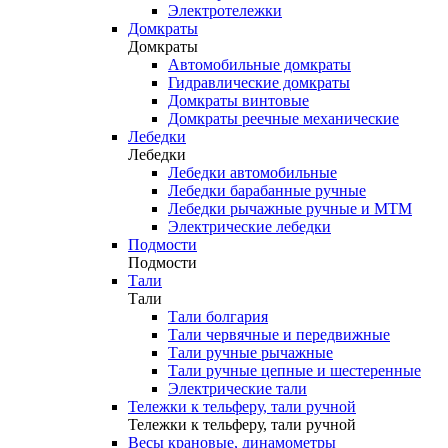
Электротележки
Домкраты
Домкраты
Автомобильные домкраты
Гидравлические домкраты
Домкраты винтовые
Домкраты реечные механические
Лебедки
Лебедки
Лебедки автомобильные
Лебедки барабанные ручные
Лебедки рычажные ручные и МТМ
Электрические лебедки
Подмости
Подмости
Тали
Тали
Тали болгария
Тали червячные и передвижные
Тали ручные рычажные
Тали ручные цепные и шестеренные
Электрические тали
Тележки к тельферу, тали ручной
Тележки к тельферу, тали ручной
Весы крановые, динамометры