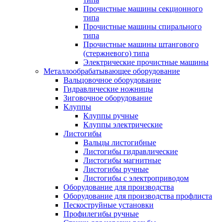
Прочистные машины секционного
типа
Прочистные машины спирального
типа
Прочистные машины штангового
(стержневого) типа
Электрические прочистные машины
Металлообрабатывающее оборудование
Вальцовочное оборудование
Гидравлические ножницы
Зиговочное оборудование
Клуппы
Клуппы ручные
Клуппы электрические
Листогибы
Вальцы листогибные
Листогибы гидравлические
Листогибы магнитные
Листогибы ручные
Листогибы с электроприводом
Оборудование для производства
Оборудование для производства профлиста
Пескоструйные установки
Профилегибы ручные