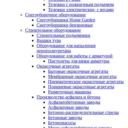
Тележки с ножничным подъемом
Тележки электрические, с весами
Снегоуборочное оборудование
Снегоуборщики Home Garden
Снегоуборщики бензиновые
Строительное оборудование
Cтроительные подъемники
Вышки тура
Оборудование для напыления
пенополиуретана
Оборудование для работы с арматурой
Пистолеты для вязки арматуры
Окрасочные агрегаты
Бытовые окрасочные агрегаты
Мембранные окрасочные агрегаты
Пневматические окрасочные агрегаты
Поршневые окрасочные агрегаты
Разметочные машины
Производство асфальта и бетона
Асфальтобетонные заводы
Асфальтовые заводы
Бетонно-распределительные стрелы
Бетонные заводы
Бетононасосы
Мини асфальтобетонные заводы