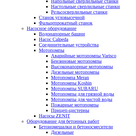
Напольные сверлильные станки
Настольные сверлильные станки
Рельсосверлильные станки
Станок угловысечной
Фальцепрокатный станок
Насосное оборудование
Водонапорные башни
Насос Calpeda
Соединительные устройства
Мотопомпы
Аварийные мотопомпы Varisco
Бензиновые мотопомпы
Высоконапорные мотопомпы
Дизельные мотопомпы
Мотопомпа Meran
Мотопомпы Koshin
Мотопомпы SUBARU
Мотопомпы для грязной воды
Мотопомпы для чистой воды
Пожарные мотопомпы
Прицеп-цистерны
Насосы ZENIT
Оборудование для бетонных работ
Бетономешалки и бетоносмесители
Дизельные