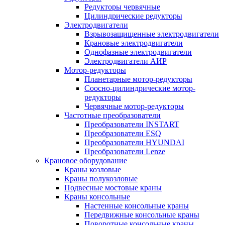
Редукторы червячные
Цилиндрические редукторы
Электродвигатели
Взрывозащищенные электродвигатели
Крановые электродвигатели
Однофазные электродвигатели
Электродвигатели АИР
Мотор-редукторы
Планетарные мотор-редукторы
Соосно-цилиндрические мотор-
редукторы
Червячные мотор-редукторы
Частотные преобразователи
Преобразователи INSTART
Преобразователи ESQ
Преобразователи HYUNDAI
Преобразователи Lenze
Крановое оборудование
Краны козловые
Краны полукозловые
Подвесные мостовые краны
Краны консольные
Настенные консольные краны
Передвижные консольные краны
Поворотные консольные краны