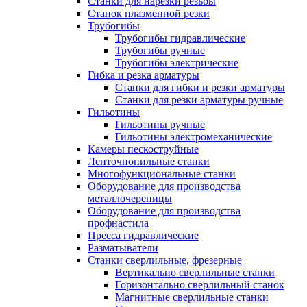
Станки для нарезки резьбы
Станок плазменной резки
Трубогибы
Трубогибы гидравлические
Трубогибы ручные
Трубогибы электрические
Гибка и резка арматуры
Станки для гибки и резки арматуры
Станки для резки арматуры ручные
Гильотины
Гильотины ручные
Гильотины электромеханические
Камеры пескоструйные
Ленточнопильные станки
Многофункциональные станки
Оборудование для производства
металлочерепицы
Оборудование для производства
профнастила
Пресса гидравлические
Разматыватели
Станки сверлильные, фрезерные
Вертикально сверлильные станки
Горизонтально сверлильный станок
Магнитные сверлильные станки