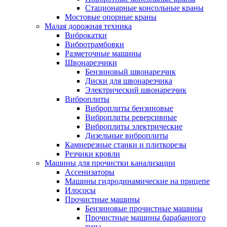
Стационарные консольные краны
Мостовые опорные краны
Малая дорожная техника
Виброкатки
Вибротрамбовки
Разметочные машины
Швонарезчики
Бензиновый швонарезчик
Диски для швонарезчика
Электрический швонарезчик
Виброплиты
Виброплиты бензиновые
Виброплиты реверсивные
Виброплиты электрические
Дизельные виброплиты
Камнерезные станки и плиткорезы
Резчики кровли
Машины для прочистки канализации
Ассенизаторы
Машины гидродинамические на прицепе
Илососы
Прочистные машины
Бензиновые прочистные машины
Прочистные машины барабанного
типа