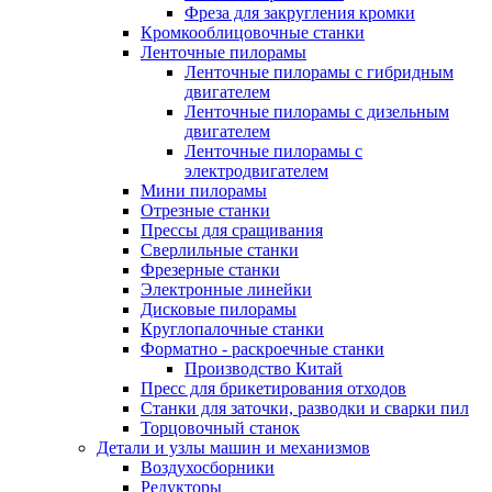
Фреза для закругления кромки
Кромкооблицовочные станки
Ленточные пилорамы
Ленточные пилорамы с гибридным
двигателем
Ленточные пилорамы с дизельным
двигателем
Ленточные пилорамы с
электродвигателем
Мини пилорамы
Отрезные станки
Прессы для сращивания
Сверлильные станки
Фрезерные станки
Электронные линейки
Дисковые пилорамы
Круглопалочные станки
Форматно - раскроечные станки
Производство Китай
Пресс для брикетирования отходов
Станки для заточки, разводки и сварки пил
Торцовочный станок
Детали и узлы машин и механизмов
Воздухосборники
Редукторы