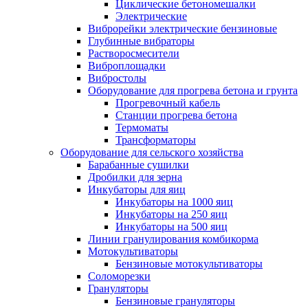
Циклические бетономешалки
Электрические
Виброрейки электрические бензиновые
Глубинные вибраторы
Растворосмесители
Виброплощадки
Вибростолы
Оборудование для прогрева бетона и грунта
Прогревочный кабель
Станции прогрева бетона
Термоматы
Трансформаторы
Оборудование для сельского хозяйства
Барабанные сушилки
Дробилки для зерна
Инкубаторы для яиц
Инкубаторы на 1000 яиц
Инкубаторы на 250 яиц
Инкубаторы на 500 яиц
Линии гранулирования комбикорма
Мотокультиваторы
Бензиновые мотокультиваторы
Соломорезки
Грануляторы
Бензиновые грануляторы