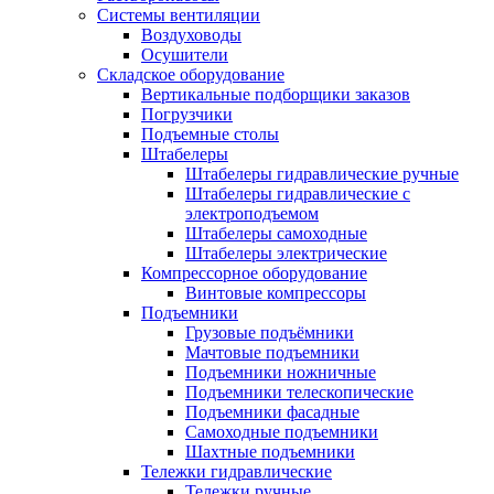
Системы вентиляции
Воздуховоды
Осушители
Складское оборудование
Вертикальные подборщики заказов
Погрузчики
Подъемные столы
Штабелеры
Штабелеры гидравлические ручные
Штабелеры гидравлические с
электроподъемом
Штабелеры самоходные
Штабелеры электрические
Компрессорное оборудование
Винтовые компрессоры
Подъемники
Грузовые подъёмники
Мачтовые подъемники
Подъемники ножничные
Подъемники телескопические
Подъемники фасадные
Самоходные подъемники
Шахтные подъемники
Тележки гидравлические
Тележки ручные