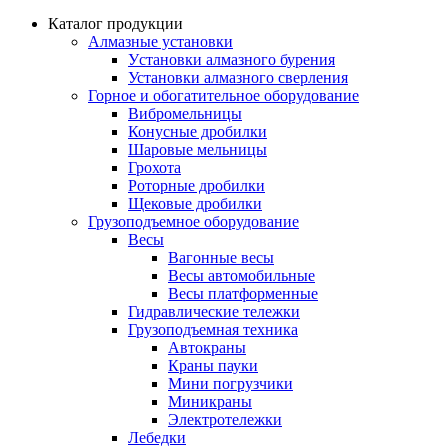
Каталог продукции
Алмазные установки
Уcтановки алмазного бурения
Установки алмазного сверления
Горное и обогатительное оборудование
Вибромельницы
Конусные дробилки
Шаровые мельницы
Грохота
Роторные дробилки
Щековые дробилки
Грузоподъемное оборудование
Весы
Вагонные весы
Весы автомобильные
Весы платформенные
Гидравлические тележки
Грузоподъемная техника
Автокраны
Краны пауки
Мини погрузчики
Миникраны
Электротележки
Лебедки