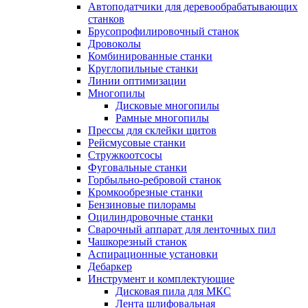
Автоподатчики для деревообрабатывающих
станков
Брусопрофилировочный станок
Дровоколы
Комбинированные станки
Круглопильные станки
Линии оптимизации
Многопилы
Дисковые многопилы
Рамные многопилы
Прессы для склейки щитов
Рейсмусовые станки
Стружкоотсосы
Фуговальные станки
Горбыльно-ребровой станок
Кромкообрезные станки
Бензиновые пилорамы
Оцилиндровочные станки
Сварочный аппарат для ленточных пил
Чашкорезный станок
Аспирационные установки
Дебаркер
Инструмент и комплектующие
Дисковая пила для МКС
Лента шлифовальная