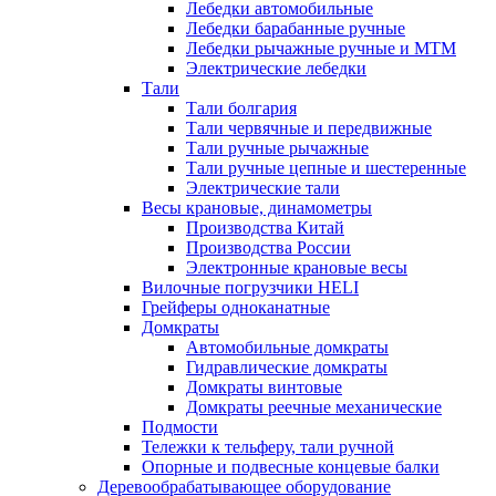
Лебедки автомобильные
Лебедки барабанные ручные
Лебедки рычажные ручные и МТМ
Электрические лебедки
Тали
Тали болгария
Тали червячные и передвижные
Тали ручные рычажные
Тали ручные цепные и шестеренные
Электрические тали
Весы крановые, динамометры
Производства Китай
Производства России
Электронные крановые весы
Вилочные погрузчики HELI
Грейферы одноканатные
Домкраты
Автомобильные домкраты
Гидравлические домкраты
Домкраты винтовые
Домкраты реечные механические
Подмости
Тележки к тельферу, тали ручной
Опорные и подвесные концевые балки
Деревообрабатывающее оборудование