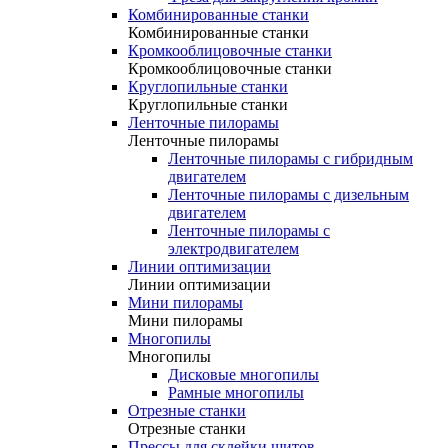
Комбинированные станки
Комбинированные станки
Кромкооблицовочные станки
Кромкооблицовочные станки
Круглопильные станки
Круглопильные станки
Ленточные пилорамы
Ленточные пилорамы
Ленточные пилорамы с гибридным
двигателем
Ленточные пилорамы с дизельным
двигателем
Ленточные пилорамы с
электродвигателем
Линии оптимизации
Линии оптимизации
Мини пилорамы
Мини пилорамы
Многопилы
Многопилы
Дисковые многопилы
Рамные многопилы
Отрезные станки
Отрезные станки
Прессы для склейки щитов