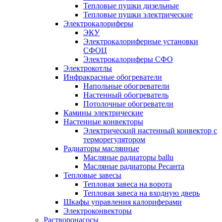
Тепловые пушки дизельные
Тепловые пушки электрические
Электрокалориферы
ЭКУ
Электрокалориферные установки
СФОЦ
Электрокалориферы СФО
Электрокотлы
Инфракрасные обогреватели
Напольные обогреватели
Настенный обогреватель
Потолочные обогреватели
Камины электрические
Настенные конвекторы
Электрический настенный конвектор с
терморегулятором
Радиаторы маслянные
Масляные радиаторы ballu
Масляные радиаторы Ресанта
Тепловые завесы
Тепловая завеса на ворота
Тепловая завеса на входную дверь
Шкафы управления калориферами
Электроконвекторы
Растворонасосы