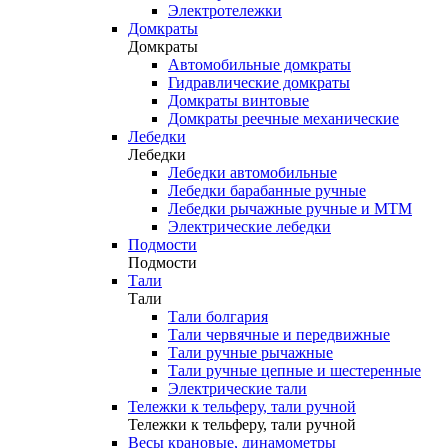
Электротележки
Домкраты
Домкраты
Автомобильные домкраты
Гидравлические домкраты
Домкраты винтовые
Домкраты реечные механические
Лебедки
Лебедки
Лебедки автомобильные
Лебедки барабанные ручные
Лебедки рычажные ручные и МТМ
Электрические лебедки
Подмости
Подмости
Тали
Тали
Тали болгария
Тали червячные и передвижные
Тали ручные рычажные
Тали ручные цепные и шестеренные
Электрические тали
Тележки к тельферу, тали ручной
Тележки к тельферу, тали ручной
Весы крановые, динамометры