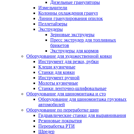
Дизельные грануляторы
Измельчители
Колонны охлаждения гранул
Линии гранулирования опилок
Пеллетайзеры
Экструдеры
Зерновые экструдеры
Пресс экструдер для топливных
брикетов
Экструдеры для кормов
Оборудование для художественной ковки
Инструмент для резки, рубки
Клещи кузнечные
Станки для ковки
Инструмент ручной
Молоты кузнечные
Станки ленточно-шлифовальные
Оборудование для шиномонтажа и сто
Оборудование для шиномонтажа грузовых
автомобилей
Оборудование по переработке шин
Гидравлические станки для выравнивания
Резиновые покрытия
Переработка РТИ
Шредер