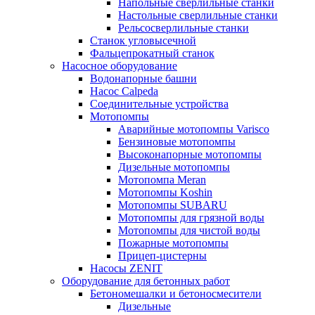
Напольные сверлильные станки
Настольные сверлильные станки
Рельсосверлильные станки
Станок угловысечной
Фальцепрокатный станок
Насосное оборудование
Водонапорные башни
Насос Calpeda
Соединительные устройства
Мотопомпы
Аварийные мотопомпы Varisco
Бензиновые мотопомпы
Высоконапорные мотопомпы
Дизельные мотопомпы
Мотопомпа Meran
Мотопомпы Koshin
Мотопомпы SUBARU
Мотопомпы для грязной воды
Мотопомпы для чистой воды
Пожарные мотопомпы
Прицеп-цистерны
Насосы ZENIT
Оборудование для бетонных работ
Бетономешалки и бетоносмесители
Дизельные