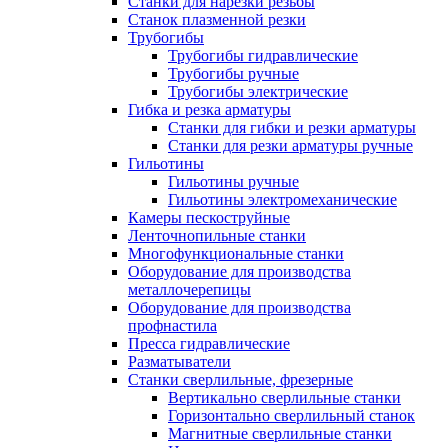
Станки для нарезки резьбы
Станок плазменной резки
Трубогибы
Трубогибы гидравлические
Трубогибы ручные
Трубогибы электрические
Гибка и резка арматуры
Станки для гибки и резки арматуры
Станки для резки арматуры ручные
Гильотины
Гильотины ручные
Гильотины электромеханические
Камеры пескоструйные
Ленточнопильные станки
Многофункциональные станки
Оборудование для производства
металлочерепицы
Оборудование для производства
профнастила
Пресса гидравлические
Разматыватели
Станки сверлильные, фрезерные
Вертикально сверлильные станки
Горизонтально сверлильный станок
Магнитные сверлильные станки