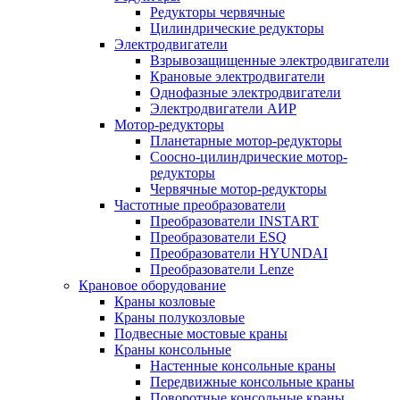
Редукторы червячные
Цилиндрические редукторы
Электродвигатели
Взрывозащищенные электродвигатели
Крановые электродвигатели
Однофазные электродвигатели
Электродвигатели АИР
Мотор-редукторы
Планетарные мотор-редукторы
Соосно-цилиндрические мотор-
редукторы
Червячные мотор-редукторы
Частотные преобразователи
Преобразователи INSTART
Преобразователи ESQ
Преобразователи HYUNDAI
Преобразователи Lenze
Крановое оборудование
Краны козловые
Краны полукозловые
Подвесные мостовые краны
Краны консольные
Настенные консольные краны
Передвижные консольные краны
Поворотные консольные краны