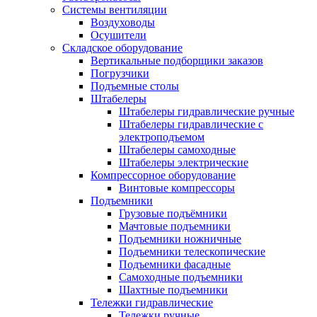
Системы вентиляции
Воздуховоды
Осушители
Складское оборудование
Вертикальные подборщики заказов
Погрузчики
Подъемные столы
Штабелеры
Штабелеры гидравлические ручные
Штабелеры гидравлические с
электроподъемом
Штабелеры самоходные
Штабелеры электрические
Компрессорное оборудование
Винтовые компрессоры
Подъемники
Грузовые подъёмники
Мачтовые подъемники
Подъемники ножничные
Подъемники телескопические
Подъемники фасадные
Самоходные подъемники
Шахтные подъемники
Тележки гидравлические
Тележки ручные