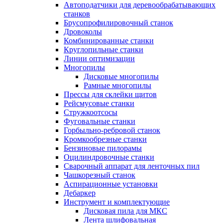
Автоподатчики для деревообрабатывающих
станков
Брусопрофилировочный станок
Дровоколы
Комбинированные станки
Круглопильные станки
Линии оптимизации
Многопилы
Дисковые многопилы
Рамные многопилы
Прессы для склейки щитов
Рейсмусовые станки
Стружкоотсосы
Фуговальные станки
Горбыльно-ребровой станок
Кромкообрезные станки
Бензиновые пилорамы
Оцилиндровочные станки
Сварочный аппарат для ленточных пил
Чашкорезный станок
Аспирационные установки
Дебаркер
Инструмент и комплектующие
Дисковая пила для МКС
Лента шлифовальная