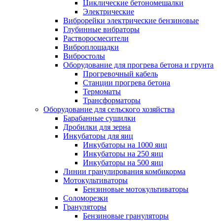
Циклические бетономешалки
Электрические
Виброрейки электрические бензиновые
Глубинные вибраторы
Растворосмесители
Виброплощадки
Вибростолы
Оборудование для прогрева бетона и грунта
Прогревочный кабель
Станции прогрева бетона
Термоматы
Трансформаторы
Оборудование для сельского хозяйства
Барабанные сушилки
Дробилки для зерна
Инкубаторы для яиц
Инкубаторы на 1000 яиц
Инкубаторы на 250 яиц
Инкубаторы на 500 яиц
Линии гранулирования комбикорма
Мотокультиваторы
Бензиновые мотокультиваторы
Соломорезки
Грануляторы
Бензиновые грануляторы