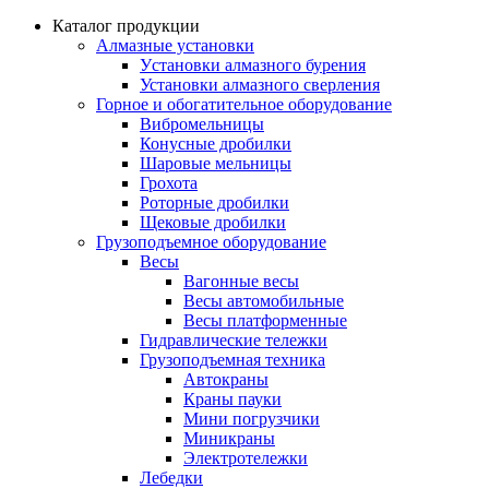
Каталог продукции
Алмазные установки
Уcтановки алмазного бурения
Установки алмазного сверления
Горное и обогатительное оборудование
Вибромельницы
Конусные дробилки
Шаровые мельницы
Грохота
Роторные дробилки
Щековые дробилки
Грузоподъемное оборудование
Весы
Вагонные весы
Весы автомобильные
Весы платформенные
Гидравлические тележки
Грузоподъемная техника
Автокраны
Краны пауки
Мини погрузчики
Миникраны
Электротележки
Лебедки