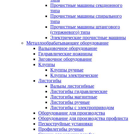
Прочистные машины секционного
типа
Прочистные машины спирального
типа
Прочистные машины штангового
(стержневого) типа
Электрические прочистные машины
Металлообрабатывающее оборудование
Вальцовочное оборудование
Гидравлические ножницы
Зиговочное оборудование
Клуппы
Клуппы ручные
Клуппы электрические
Листогибы
Вальцы листогибные
Листогибы гидравлические
Листогибы магнитные
Листогибы ручные
Листогибы с электроприводом
Оборудование для производства
Оборудование для производства профлиста
Пескоструйные установки
Профилегибы ручные