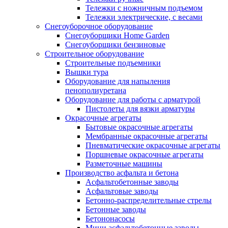
Тележки с ножничным подъемом
Тележки электрические, с весами
Снегоуборочное оборудование
Снегоуборщики Home Garden
Снегоуборщики бензиновые
Строительное оборудование
Cтроительные подъемники
Вышки тура
Оборудование для напыления
пенополиуретана
Оборудование для работы с арматурой
Пистолеты для вязки арматуры
Окрасочные агрегаты
Бытовые окрасочные агрегаты
Мембранные окрасочные агрегаты
Пневматические окрасочные агрегаты
Поршневые окрасочные агрегаты
Разметочные машины
Производство асфальта и бетона
Асфальтобетонные заводы
Асфальтовые заводы
Бетонно-распределительные стрелы
Бетонные заводы
Бетононасосы
Мини асфальтобетонные заводы