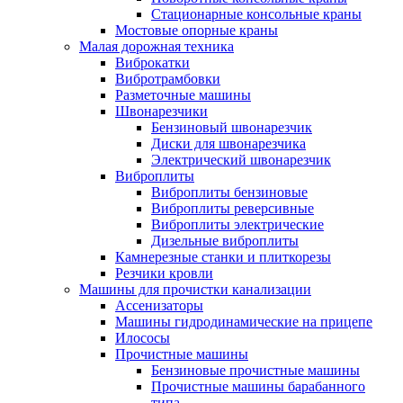
Стационарные консольные краны
Мостовые опорные краны
Малая дорожная техника
Виброкатки
Вибротрамбовки
Разметочные машины
Швонарезчики
Бензиновый швонарезчик
Диски для швонарезчика
Электрический швонарезчик
Виброплиты
Виброплиты бензиновые
Виброплиты реверсивные
Виброплиты электрические
Дизельные виброплиты
Камнерезные станки и плиткорезы
Резчики кровли
Машины для прочистки канализации
Ассенизаторы
Машины гидродинамические на прицепе
Илососы
Прочистные машины
Бензиновые прочистные машины
Прочистные машины барабанного
типа