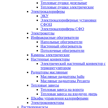
Тепловые пушки дизельные
Тепловые пушки электрические
Электрокалориферы
ЭКУ
Электрокалориферные установки
СФОЦ
Электрокалориферы СФО
Электрокотлы
Инфракрасные обогреватели
Напольные обогреватели
Настенный обогреватель
Потолочные обогреватели
Камины электрические
Настенные конвекторы
Электрический настенный конвектор с
терморегулятором
Радиаторы маслянные
Масляные радиаторы ballu
Масляные радиаторы Ресанта
Тепловые завесы
Тепловая завеса на ворота
Тепловая завеса на входную дверь
Шкафы управления калориферами
Электроконвекторы
Растворонасосы