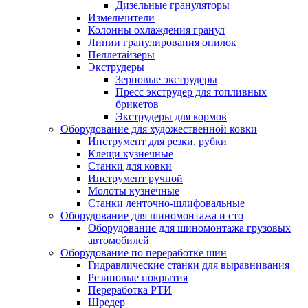
Дизельные грануляторы
Измельчители
Колонны охлаждения гранул
Линии гранулирования опилок
Пеллетайзеры
Экструдеры
Зерновые экструдеры
Пресс экструдер для топливных
брикетов
Экструдеры для кормов
Оборудование для художественной ковки
Инструмент для резки, рубки
Клещи кузнечные
Станки для ковки
Инструмент ручной
Молоты кузнечные
Станки ленточно-шлифовальные
Оборудование для шиномонтажа и сто
Оборудование для шиномонтажа грузовых
автомобилей
Оборудование по переработке шин
Гидравлические станки для выравнивания
Резиновые покрытия
Переработка РТИ
Шредер