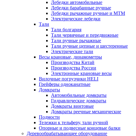
Лебедки автомобильные
Лебедки барабанные ручные
Лебедки рычажные ручные и МТМ
Электрические лебедки
Тали
Тали болгария
Тали червячные и передвижные
Тали ручные рычажные
Тали ручные цепные и шестеренные
Электрические тали
Весы крановые, динамометры
Производства Китай
Производства России
Электронные крановые весы
Вилочные погрузчики HELI
Грейферы одноканатные
Домкраты
Автомобильные домкраты
Гидравлические домкраты
Домкраты винтовые
Домкраты реечные механические
Подмости
Тележки к тельферу, тали ручной
Опорные и подвесные концевые балки
Деревообрабатывающее оборудование