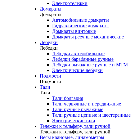
Электротележки
Домкраты
Домкраты
Автомобильные домкраты
Гидравлические домкраты
Домкраты винтовые
Домкраты реечные механические
Лебедки
Лебедки
Лебедки автомобильные
Лебедки барабанные ручные
Лебедки рычажные ручные и МТМ
Электрические лебедки
Подмости
Подмости
Тали
Тали
Тали болгария
Тали червячные и передвижные
Тали ручные рычажные
Тали ручные цепные и шестеренные
Электрические тали
Тележки к тельферу, тали ручной
Тележки к тельферу, тали ручной
Весы крановые, динамометры