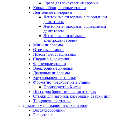
Фреза для закругления кромки
Кромкооблицовочные станки
Ленточные пилорамы
Ленточные пилорамы с гибридным
двигателем
Ленточные пилорамы с дизельным
двигателем
Ленточные пилорамы с
электродвигателем
Мини пилорамы
Отрезные станки
Прессы для сращивания
Сверлильные станки
Фрезерные станки
Электронные линейки
Дисковые пилорамы
Круглопалочные станки
Форматно - раскроечные станки
Производство Китай
Пресс для брикетирования отходов
Станки для заточки, разводки и сварки пил
Торцовочный станок
Детали и узлы машин и механизмов
Воздухосборники
Редукторы