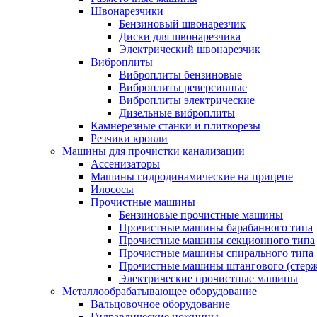
Швонарезчики
Бензиновый швонарезчик
Диски для швонарезчика
Электрический швонарезчик
Виброплиты
Виброплиты бензиновые
Виброплиты реверсивные
Виброплиты электрические
Дизельные виброплиты
Камнерезные станки и плиткорезы
Резчики кровли
Машины для прочистки канализации
Ассенизаторы
Машины гидродинамические на прицепе
Илососы
Прочистные машины
Бензиновые прочистные машины
Прочистные машины барабанного типа
Прочистные машины секционного типа
Прочистные машины спирального типа
Прочистные машины штангового (стерж
Электрические прочистные машины
Металлообрабатывающее оборудование
Вальцовочное оборудование
Гидравлические ножницы