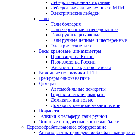
Лебедки барабанные ручные
Лебедки рычажные ручные и МТМ
Электрические лебедки
Тали
Тали болгария
Тали червячные и передвижные
Тали ручные рычажные
Тали ручные цепные и шестеренные
Электрические тали
Весы крановые, динамометры
Производства Китай
Производства России
Электронные крановые весы
Вилочные погрузчики HELI
Грейферы одноканатные
Домкраты
Автомобильные домкраты
Гидравлические домкраты
Домкраты винтовые
Домкраты реечные механические
Подмости
Тележки к тельферу, тали ручной
Опорные и подвесные концевые балки
Деревообрабатывающее оборудование
Автоподатчики для деревообрабатывающих с