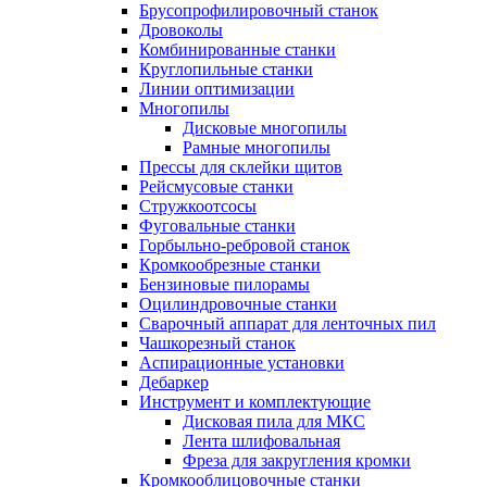
Брусопрофилировочный станок
Дровоколы
Комбинированные станки
Круглопильные станки
Линии оптимизации
Многопилы
Дисковые многопилы
Рамные многопилы
Прессы для склейки щитов
Рейсмусовые станки
Стружкоотсосы
Фуговальные станки
Горбыльно-ребровой станок
Кромкообрезные станки
Бензиновые пилорамы
Оцилиндровочные станки
Сварочный аппарат для ленточных пил
Чашкорезный станок
Аспирационные установки
Дебаркер
Инструмент и комплектующие
Дисковая пила для МКС
Лента шлифовальная
Фреза для закругления кромки
Кромкооблицовочные станки