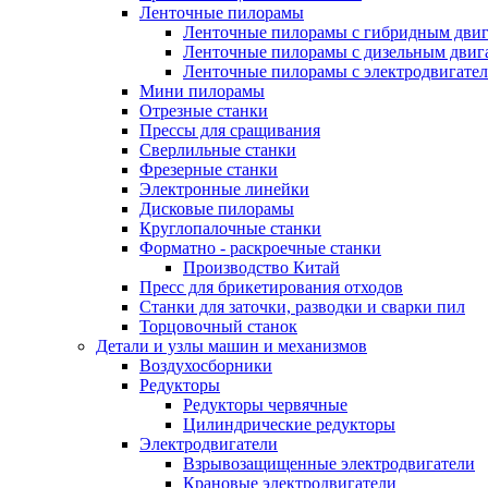
Ленточные пилорамы
Ленточные пилорамы с гибридным двиг
Ленточные пилорамы с дизельным двиг
Ленточные пилорамы с электродвигате
Мини пилорамы
Отрезные станки
Прессы для сращивания
Сверлильные станки
Фрезерные станки
Электронные линейки
Дисковые пилорамы
Круглопалочные станки
Форматно - раскроечные станки
Производство Китай
Пресс для брикетирования отходов
Станки для заточки, разводки и сварки пил
Торцовочный станок
Детали и узлы машин и механизмов
Воздухосборники
Редукторы
Редукторы червячные
Цилиндрические редукторы
Электродвигатели
Взрывозащищенные электродвигатели
Крановые электродвигатели