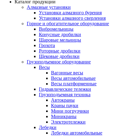
Каталог продукции
Алмазные установки
Уcтановки алмазного бурения
Установки алмазного сверления
Горное и обогатительное оборудование
Вибромельницы
Конусные дробилки
Шаровые мельницы
Грохота
Роторные дробилки
Щековые дробилки
Грузоподъемное оборудование
Весы
Вагонные весы
Весы автомобильные
Весы платформенные
Гидравлические тележки
Грузоподъемная техника
Автокраны
Краны пауки
Мини погрузчики
Миникраны
Электротележки
Лебедки
Лебедки автомобильные