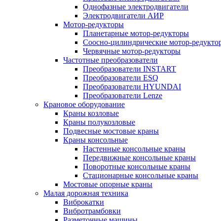
Однофазные электродвигатели
Электродвигатели АИР
Мотор-редукторы
Планетарные мотор-редукторы
Соосно-цилиндрические мотор-редукто
Червячные мотор-редукторы
Частотные преобразователи
Преобразователи INSTART
Преобразователи ESQ
Преобразователи HYUNDAI
Преобразователи Lenze
Крановое оборудование
Краны козловые
Краны полукозловые
Подвесные мостовые краны
Краны консольные
Настенные консольные краны
Передвижные консольные краны
Поворотные консольные краны
Стационарные консольные краны
Мостовые опорные краны
Малая дорожная техника
Виброкатки
Вибротрамбовки
Разметочные машины