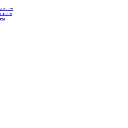
ателем
ателем
лем