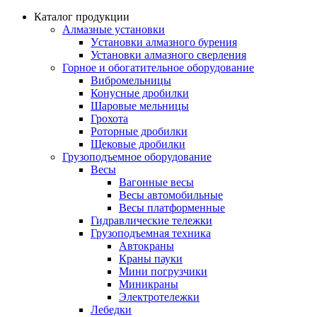
Каталог продукции
Алмазные установки
Уcтановки алмазного бурения
Установки алмазного сверления
Горное и обогатительное оборудование
Вибромельницы
Конусные дробилки
Шаровые мельницы
Грохота
Роторные дробилки
Щековые дробилки
Грузоподъемное оборудование
Весы
Вагонные весы
Весы автомобильные
Весы платформенные
Гидравлические тележки
Грузоподъемная техника
Автокраны
Краны пауки
Мини погрузчики
Миникраны
Электротележки
Лебедки