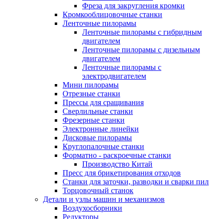
Фреза для закругления кромки
Кромкооблицовочные станки
Ленточные пилорамы
Ленточные пилорамы с гибридным
двигателем
Ленточные пилорамы с дизельным
двигателем
Ленточные пилорамы с
электродвигателем
Мини пилорамы
Отрезные станки
Прессы для сращивания
Сверлильные станки
Фрезерные станки
Электронные линейки
Дисковые пилорамы
Круглопалочные станки
Форматно - раскроечные станки
Производство Китай
Пресс для брикетирования отходов
Станки для заточки, разводки и сварки пил
Торцовочный станок
Детали и узлы машин и механизмов
Воздухосборники
Редукторы