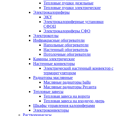
Тепловые пушки дизельные
Тепловые пушки электрические
Электрокалориферы
ЭКУ
Электрокалориферные установки
СФОЦ
Электрокалориферы СФО
Электрокотлы
Инфракрасные обогреватели
Напольные обогреватели
Настенный обогреватель
Потолочные обогреватели
Камины электрические
Настенные конвекторы
Электрический настенный конвектор с
терморегулятором
Радиаторы маслянные
Масляные радиаторы ballu
Масляные радиаторы Ресанта
Тепловые завесы
Тепловая завеса на ворота
Тепловая завеса на входную дверь
Шкафы управления калориферами
Электроконвекторы
Растворонасосы