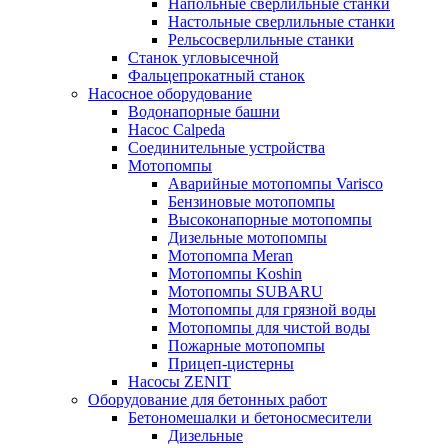
Напольные сверлильные станки
Настольные сверлильные станки
Рельсосверлильные станки
Станок угловысечной
Фальцепрокатный станок
Насосное оборудование
Водонапорные башни
Насос Calpeda
Соединительные устройства
Мотопомпы
Аварийные мотопомпы Varisco
Бензиновые мотопомпы
Высоконапорные мотопомпы
Дизельные мотопомпы
Мотопомпа Meran
Мотопомпы Koshin
Мотопомпы SUBARU
Мотопомпы для грязной воды
Мотопомпы для чистой воды
Пожарные мотопомпы
Прицеп-цистерны
Насосы ZENIT
Оборудование для бетонных работ
Бетономешалки и бетоносмесители
Дизельные