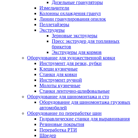
Дизельные грануляторы
Измельчители
Колонны охлаждения гранул
Линии гранулирования опилок
Пеллетайзеры
Экструдеры
Зерновые экструдеры
Пресс экструдер для топливных
брикетов
Экструдеры для кормов
Оборудование для художественной ковки
Инструмент для резки, рубки
Клещи кузнечные
Станки для ковки
Инструмент ручной
Молоты кузнечные
Станки ленточно-шлифовальные
Оборудование для шиномонтажа и сто
Оборудование для шиномонтажа грузовых
автомобилей
Оборудование по переработке шин
Гидравлические станки для выравнивания
Резиновые покрытия
Переработка РТИ
Шредер