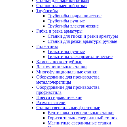
Станки для нарезки резьбы
Станок плазменной резки
Трубогибы
Трубогибы гидравлические
Трубогибы ручные
Трубогибы электрические
Гибка и резка арматуры
Станки для гибки и резки арматуры
Станки для резки арматуры ручные
Гильотины
Гильотины ручные
Гильотины электромеханические
Камеры пескоструйные
Ленточнопильные станки
Многофункциональные станки
Оборудование для производства
металлочерепицы
Оборудование для производства
профнастила
Пресса гидравлические
Разматыватели
Станки сверлильные, фрезерные
Вертикально сверлильные станки
Горизонтально сверлильный станок
Магнитные сверлильные станки