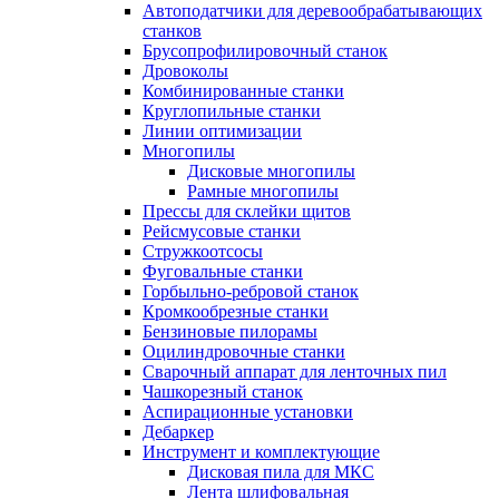
Автоподатчики для деревообрабатывающих
станков
Брусопрофилировочный станок
Дровоколы
Комбинированные станки
Круглопильные станки
Линии оптимизации
Многопилы
Дисковые многопилы
Рамные многопилы
Прессы для склейки щитов
Рейсмусовые станки
Стружкоотсосы
Фуговальные станки
Горбыльно-ребровой станок
Кромкообрезные станки
Бензиновые пилорамы
Оцилиндровочные станки
Сварочный аппарат для ленточных пил
Чашкорезный станок
Аспирационные установки
Дебаркер
Инструмент и комплектующие
Дисковая пила для МКС
Лента шлифовальная