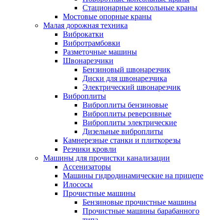
Стационарные консольные краны
Мостовые опорные краны
Малая дорожная техника
Виброкатки
Вибротрамбовки
Разметочные машины
Швонарезчики
Бензиновый швонарезчик
Диски для швонарезчика
Электрический швонарезчик
Виброплиты
Виброплиты бензиновые
Виброплиты реверсивные
Виброплиты электрические
Дизельные виброплиты
Камнерезные станки и плиткорезы
Резчики кровли
Машины для прочистки канализации
Ассенизаторы
Машины гидродинамические на прицепе
Илососы
Прочистные машины
Бензиновые прочистные машины
Прочистные машины барабанного
типа