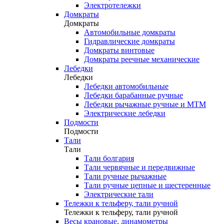
Электротележки
Домкраты
Домкраты
Автомобильные домкраты
Гидравлические домкраты
Домкраты винтовые
Домкраты реечные механические
Лебедки
Лебедки
Лебедки автомобильные
Лебедки барабанные ручные
Лебедки рычажные ручные и МТМ
Электрические лебедки
Подмости
Подмости
Тали
Тали
Тали болгария
Тали червячные и передвижные
Тали ручные рычажные
Тали ручные цепные и шестеренные
Электрические тали
Тележки к тельферу, тали ручной
Тележки к тельферу, тали ручной
Весы крановые, динамометры