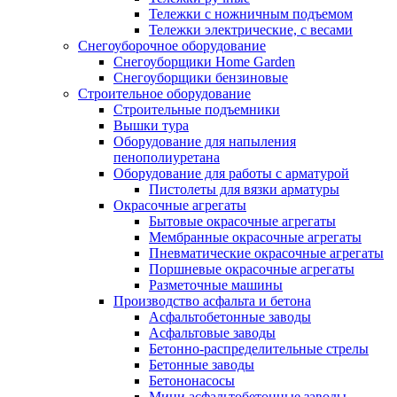
Тележки с ножничным подъемом
Тележки электрические, с весами
Снегоуборочное оборудование
Снегоуборщики Home Garden
Снегоуборщики бензиновые
Строительное оборудование
Cтроительные подъемники
Вышки тура
Оборудование для напыления
пенополиуретана
Оборудование для работы с арматурой
Пистолеты для вязки арматуры
Окрасочные агрегаты
Бытовые окрасочные агрегаты
Мембранные окрасочные агрегаты
Пневматические окрасочные агрегаты
Поршневые окрасочные агрегаты
Разметочные машины
Производство асфальта и бетона
Асфальтобетонные заводы
Асфальтовые заводы
Бетонно-распределительные стрелы
Бетонные заводы
Бетононасосы
Мини асфальтобетонные заводы