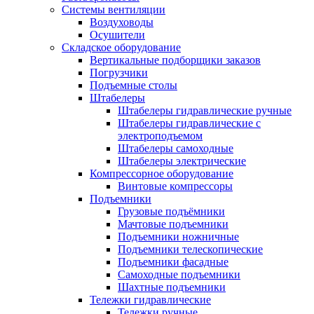
Системы вентиляции
Воздуховоды
Осушители
Складское оборудование
Вертикальные подборщики заказов
Погрузчики
Подъемные столы
Штабелеры
Штабелеры гидравлические ручные
Штабелеры гидравлические с
электроподъемом
Штабелеры самоходные
Штабелеры электрические
Компрессорное оборудование
Винтовые компрессоры
Подъемники
Грузовые подъёмники
Мачтовые подъемники
Подъемники ножничные
Подъемники телескопические
Подъемники фасадные
Самоходные подъемники
Шахтные подъемники
Тележки гидравлические
Тележки ручные