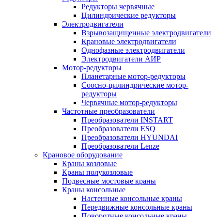
Редукторы червячные
Цилиндрические редукторы
Электродвигатели
Взрывозащищенные электродвигатели
Крановые электродвигатели
Однофазные электродвигатели
Электродвигатели АИР
Мотор-редукторы
Планетарные мотор-редукторы
Соосно-цилиндрические мотор-
редукторы
Червячные мотор-редукторы
Частотные преобразователи
Преобразователи INSTART
Преобразователи ESQ
Преобразователи HYUNDAI
Преобразователи Lenze
Крановое оборудование
Краны козловые
Краны полукозловые
Подвесные мостовые краны
Краны консольные
Настенные консольные краны
Передвижные консольные краны
Поворотные консольные краны