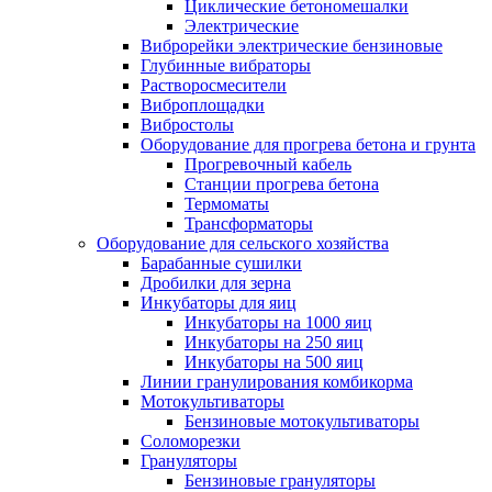
Циклические бетономешалки
Электрические
Виброрейки электрические бензиновые
Глубинные вибраторы
Растворосмесители
Виброплощадки
Вибростолы
Оборудование для прогрева бетона и грунта
Прогревочный кабель
Станции прогрева бетона
Термоматы
Трансформаторы
Оборудование для сельского хозяйства
Барабанные сушилки
Дробилки для зерна
Инкубаторы для яиц
Инкубаторы на 1000 яиц
Инкубаторы на 250 яиц
Инкубаторы на 500 яиц
Линии гранулирования комбикорма
Мотокультиваторы
Бензиновые мотокультиваторы
Соломорезки
Грануляторы
Бензиновые грануляторы