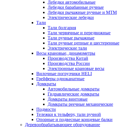
Лебедки автомобильные
Лебедки барабанные ручные
Лебедки рычажные ручные и МТМ
Электрические лебедки
Тали
Тали болгария
Тали червячные и передвижные
Тали ручные рычажные
Тали ручные цепные и шестеренные
Электрические тали
Весы крановые, динамометры
Производства Китай
Производства России
Электронные крановые весы
Вилочные погрузчики HELI
Грейферы одноканатные
Домкраты
Автомобильные домкраты
Гидравлические домкраты
Домкраты винтовые
Домкраты реечные механические
Подмости
Тележки к тельферу, тали ручной
Опорные и подвесные концевые балки
Деревообрабатывающее оборудование