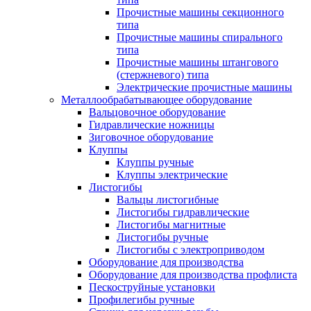
Прочистные машины секционного
типа
Прочистные машины спирального
типа
Прочистные машины штангового
(стержневого) типа
Электрические прочистные машины
Металлообрабатывающее оборудование
Вальцовочное оборудование
Гидравлические ножницы
Зиговочное оборудование
Клуппы
Клуппы ручные
Клуппы электрические
Листогибы
Вальцы листогибные
Листогибы гидравлические
Листогибы магнитные
Листогибы ручные
Листогибы с электроприводом
Оборудование для производства
Оборудование для производства профлиста
Пескоструйные установки
Профилегибы ручные