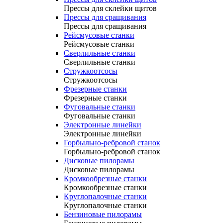
Прессы для склейки щитов
Прессы для сращивания
Прессы для сращивания
Рейсмусовые станки
Рейсмусовые станки
Сверлильные станки
Сверлильные станки
Стружкоотсосы
Стружкоотсосы
Фрезерные станки
Фрезерные станки
Фуговальные станки
Фуговальные станки
Электронные линейки
Электронные линейки
Горбыльно-ребровой станок
Горбыльно-ребровой станок
Дисковые пилорамы
Дисковые пилорамы
Кромкообрезные станки
Кромкообрезные станки
Круглопалочные станки
Круглопалочные станки
Бензиновые пилорамы