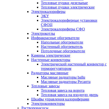
Тепловые пушки дизельные
Тепловые пушки электрические
Электрокалориферы
ЭКУ
Электрокалориферные установки
СФОЦ
Электрокалориферы СФО
Электрокотлы
Инфракрасные обогреватели
Напольные обогреватели
Настенный обогреватель
Потолочные обогреватели
Камины электрические
Настенные конвекторы
Электрический настенный конвектор с
терморегулятором
Радиаторы маслянные
Масляные радиаторы ballu
Масляные радиаторы Ресанта
Тепловые завесы
Тепловая завеса на ворота
Тепловая завеса на входную дверь
Шкафы управления калориферами
Электроконвекторы
Растворонасосы