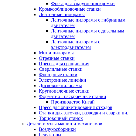
Фреза для закругления кромки
Кромкооблицовочные станки
Ленточные пилорамы
Ленточные пилорамы с гибридным
двигателем
Ленточные пилорамы с дизельным
двигателем
Ленточные пилорамы с
электродвигателем
Мини пилорамы
Отрезные станки
Прессы для сращивания
Сверлильные станки
Фрезерные станки
Электронные линейки
Дисковые пилорамы
Круглопалочные станки
Форматно - раскроечные станки
Производство Китай
Пресс для брикетирования отходов
Станки для заточки, разводки и сварки пил
Торцовочный станок
Детали и узлы машин и механизмов
Воздухосборники
Редукторы