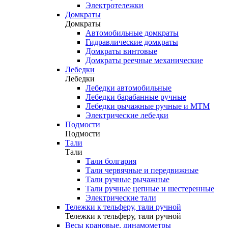
Электротележки
Домкраты
Домкраты
Автомобильные домкраты
Гидравлические домкраты
Домкраты винтовые
Домкраты реечные механические
Лебедки
Лебедки
Лебедки автомобильные
Лебедки барабанные ручные
Лебедки рычажные ручные и МТМ
Электрические лебедки
Подмости
Подмости
Тали
Тали
Тали болгария
Тали червячные и передвижные
Тали ручные рычажные
Тали ручные цепные и шестеренные
Электрические тали
Тележки к тельферу, тали ручной
Тележки к тельферу, тали ручной
Весы крановые, динамометры