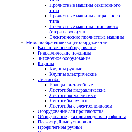
Прочистные машины секционного
типа
Прочистные машины спирального
типа
Прочистные машины штангового
(стержневого) типа
Электрические прочистные машины
Металлообрабатывающее оборудование
Вальцовочное оборудование
Гидравлические ножницы
Зиговочное оборудование
Клуппы
Клуппы ручные
Клуппы электрические
Листогибы
Вальцы листогибные
Листогибы гидравлические
Листогибы магнитные
Листогибы ручные
Листогибы с электроприводом
Оборудование для производства
Оборудование для производства профлиста
Пескоструйные установки
Профилегибы ручные