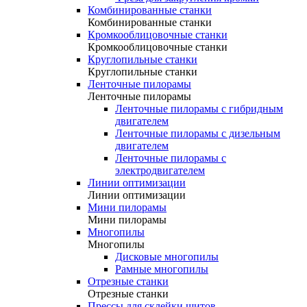
Комбинированные станки
Комбинированные станки
Кромкооблицовочные станки
Кромкооблицовочные станки
Круглопильные станки
Круглопильные станки
Ленточные пилорамы
Ленточные пилорамы
Ленточные пилорамы с гибридным
двигателем
Ленточные пилорамы с дизельным
двигателем
Ленточные пилорамы с
электродвигателем
Линии оптимизации
Линии оптимизации
Мини пилорамы
Мини пилорамы
Многопилы
Многопилы
Дисковые многопилы
Рамные многопилы
Отрезные станки
Отрезные станки
Прессы для склейки щитов