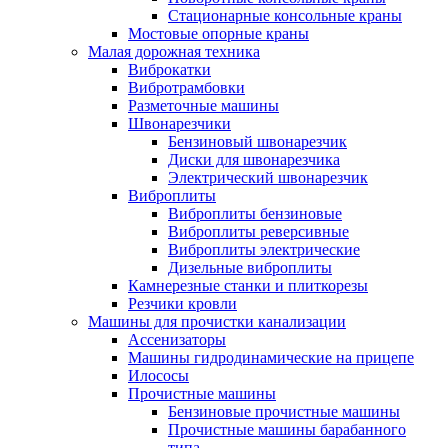
Стационарные консольные краны
Мостовые опорные краны
Малая дорожная техника
Виброкатки
Вибротрамбовки
Разметочные машины
Швонарезчики
Бензиновый швонарезчик
Диски для швонарезчика
Электрический швонарезчик
Виброплиты
Виброплиты бензиновые
Виброплиты реверсивные
Виброплиты электрические
Дизельные виброплиты
Камнерезные станки и плиткорезы
Резчики кровли
Машины для прочистки канализации
Ассенизаторы
Машины гидродинамические на прицепе
Илососы
Прочистные машины
Бензиновые прочистные машины
Прочистные машины барабанного
типа