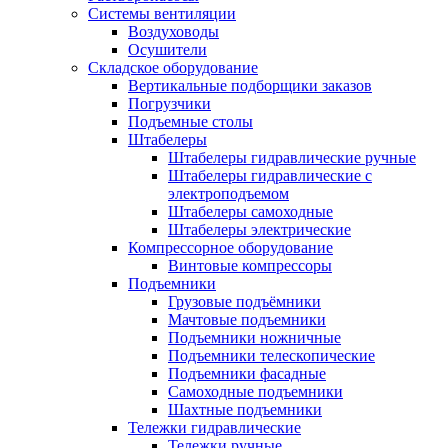
Системы вентиляции
Воздуховоды
Осушители
Складское оборудование
Вертикальные подборщики заказов
Погрузчики
Подъемные столы
Штабелеры
Штабелеры гидравлические ручные
Штабелеры гидравлические с
электроподъемом
Штабелеры самоходные
Штабелеры электрические
Компрессорное оборудование
Винтовые компрессоры
Подъемники
Грузовые подъёмники
Мачтовые подъемники
Подъемники ножничные
Подъемники телескопические
Подъемники фасадные
Самоходные подъемники
Шахтные подъемники
Тележки гидравлические
Тележки ручные