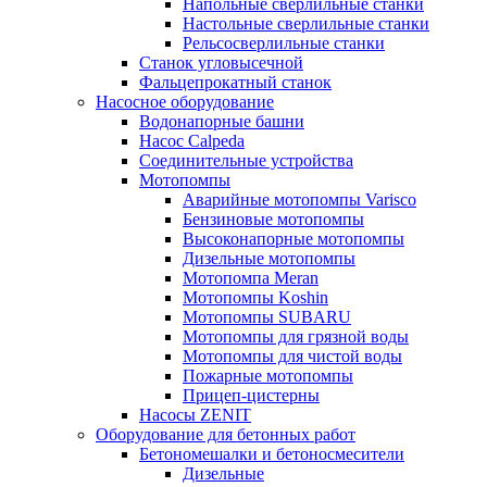
Напольные сверлильные станки
Настольные сверлильные станки
Рельсосверлильные станки
Станок угловысечной
Фальцепрокатный станок
Насосное оборудование
Водонапорные башни
Насос Calpeda
Соединительные устройства
Мотопомпы
Аварийные мотопомпы Varisco
Бензиновые мотопомпы
Высоконапорные мотопомпы
Дизельные мотопомпы
Мотопомпа Meran
Мотопомпы Koshin
Мотопомпы SUBARU
Мотопомпы для грязной воды
Мотопомпы для чистой воды
Пожарные мотопомпы
Прицеп-цистерны
Насосы ZENIT
Оборудование для бетонных работ
Бетономешалки и бетоносмесители
Дизельные