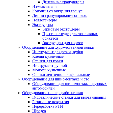
Дизельные грануляторы
Измельчители
Колонны охлаждения гранул
Линии гранулирования опилок
Пеллетайзеры
Экструдеры
Зерновые экструдеры
Пресс экструдер для топливных
брикетов
Экструдеры для кормов
Оборудование для художественной ковки
Инструмент для резки, рубки
Клещи кузнечные
Станки для ковки
Инструмент ручной
Молоты кузнечные
Станки ленточно-шлифовальные
Оборудование для шиномонтажа и сто
Оборудование для шиномонтажа грузовых
автомобилей
Оборудование по переработке шин
Гидравлические станки для выравнивания
Резиновые покрытия
Переработка РТИ
Шредер