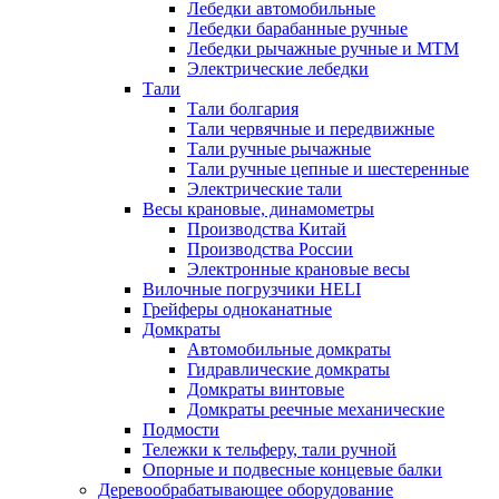
Лебедки автомобильные
Лебедки барабанные ручные
Лебедки рычажные ручные и МТМ
Электрические лебедки
Тали
Тали болгария
Тали червячные и передвижные
Тали ручные рычажные
Тали ручные цепные и шестеренные
Электрические тали
Весы крановые, динамометры
Производства Китай
Производства России
Электронные крановые весы
Вилочные погрузчики HELI
Грейферы одноканатные
Домкраты
Автомобильные домкраты
Гидравлические домкраты
Домкраты винтовые
Домкраты реечные механические
Подмости
Тележки к тельферу, тали ручной
Опорные и подвесные концевые балки
Деревообрабатывающее оборудование