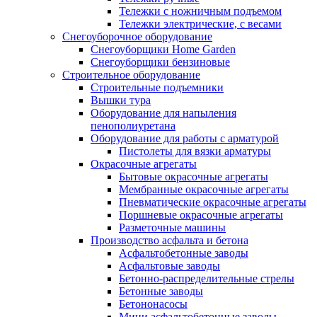
Тележки с ножничным подъемом
Тележки электрические, с весами
Снегоуборочное оборудование
Снегоуборщики Home Garden
Снегоуборщики бензиновые
Строительное оборудование
Cтроительные подъемники
Вышки тура
Оборудование для напыления
пенополиуретана
Оборудование для работы с арматурой
Пистолеты для вязки арматуры
Окрасочные агрегаты
Бытовые окрасочные агрегаты
Мембранные окрасочные агрегаты
Пневматические окрасочные агрегаты
Поршневые окрасочные агрегаты
Разметочные машины
Производство асфальта и бетона
Асфальтобетонные заводы
Асфальтовые заводы
Бетонно-распределительные стрелы
Бетонные заводы
Бетононасосы
Мини асфальтобетонные заводы