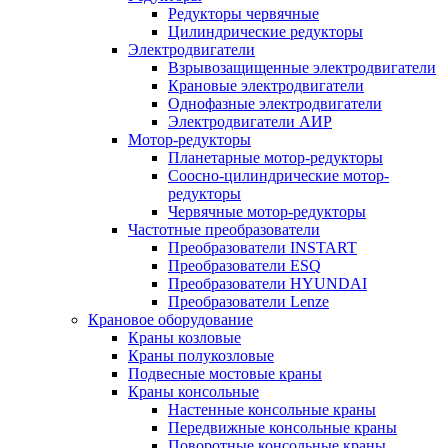
Редукторы червячные
Цилиндрические редукторы
Электродвигатели
Взрывозащищенные электродвигатели
Крановые электродвигатели
Однофазные электродвигатели
Электродвигатели АИР
Мотор-редукторы
Планетарные мотор-редукторы
Соосно-цилиндрические мотор-
редукторы
Червячные мотор-редукторы
Частотные преобразователи
Преобразователи INSTART
Преобразователи ESQ
Преобразователи HYUNDAI
Преобразователи Lenze
Крановое оборудование
Краны козловые
Краны полукозловые
Подвесные мостовые краны
Краны консольные
Настенные консольные краны
Передвижные консольные краны
Поворотные консольные краны