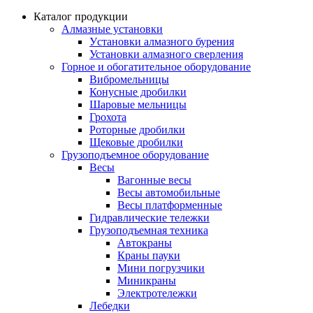
Каталог продукции
Алмазные установки
Уcтановки алмазного бурения
Установки алмазного сверления
Горное и обогатительное оборудование
Вибромельницы
Конусные дробилки
Шаровые мельницы
Грохота
Роторные дробилки
Щековые дробилки
Грузоподъемное оборудование
Весы
Вагонные весы
Весы автомобильные
Весы платформенные
Гидравлические тележки
Грузоподъемная техника
Автокраны
Краны пауки
Мини погрузчики
Миникраны
Электротележки
Лебедки