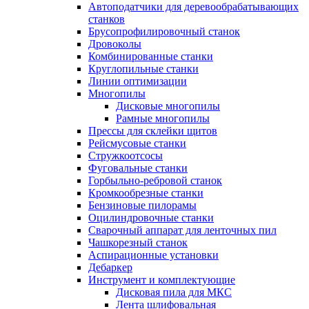
Автоподатчики для деревообрабатывающих
станков
Брусопрофилировочный станок
Дровоколы
Комбинированные станки
Круглопильные станки
Линии оптимизации
Многопилы
Дисковые многопилы
Рамные многопилы
Прессы для склейки щитов
Рейсмусовые станки
Стружкоотсосы
Фуговальные станки
Горбыльно-ребровой станок
Кромкообрезные станки
Бензиновые пилорамы
Оцилиндровочные станки
Сварочный аппарат для ленточных пил
Чашкорезный станок
Аспирационные установки
Дебаркер
Инструмент и комплектующие
Дисковая пила для МКС
Лента шлифовальная