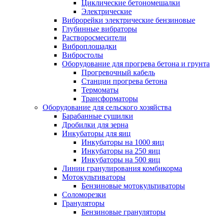
Циклические бетономешалки
Электрические
Виброрейки электрические бензиновые
Глубинные вибраторы
Растворосмесители
Виброплощадки
Вибростолы
Оборудование для прогрева бетона и грунта
Прогревочный кабель
Станции прогрева бетона
Термоматы
Трансформаторы
Оборудование для сельского хозяйства
Барабанные сушилки
Дробилки для зерна
Инкубаторы для яиц
Инкубаторы на 1000 яиц
Инкубаторы на 250 яиц
Инкубаторы на 500 яиц
Линии гранулирования комбикорма
Мотокультиваторы
Бензиновые мотокультиваторы
Соломорезки
Грануляторы
Бензиновые грануляторы