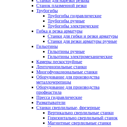
Станки для нарезки резьбы
Станок плазменной резки
Трубогибы
Трубогибы гидравлические
Трубогибы ручные
Трубогибы электрические
Гибка и резка арматуры
Станки для гибки и резки арматуры
Станки для резки арматуры ручные
Гильотины
Гильотины ручные
Гильотины электромеханические
Камеры пескоструйные
Ленточнопильные станки
Многофункциональные станки
Оборудование для производства
металлочерепицы
Оборудование для производства
профнастила
Пресса гидравлические
Разматыватели
Станки сверлильные, фрезерные
Вертикально сверлильные станки
Горизонтально сверлильный станок
Магнитные сверлильные станки