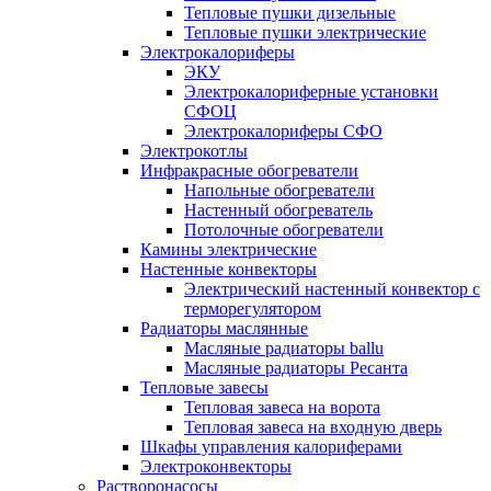
Тепловые пушки дизельные
Тепловые пушки электрические
Электрокалориферы
ЭКУ
Электрокалориферные установки
СФОЦ
Электрокалориферы СФО
Электрокотлы
Инфракрасные обогреватели
Напольные обогреватели
Настенный обогреватель
Потолочные обогреватели
Камины электрические
Настенные конвекторы
Электрический настенный конвектор с
терморегулятором
Радиаторы маслянные
Масляные радиаторы ballu
Масляные радиаторы Ресанта
Тепловые завесы
Тепловая завеса на ворота
Тепловая завеса на входную дверь
Шкафы управления калориферами
Электроконвекторы
Растворонасосы