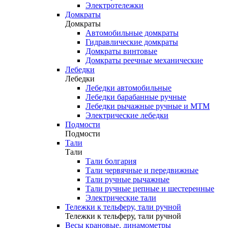
Электротележки
Домкраты
Домкраты
Автомобильные домкраты
Гидравлические домкраты
Домкраты винтовые
Домкраты реечные механические
Лебедки
Лебедки
Лебедки автомобильные
Лебедки барабанные ручные
Лебедки рычажные ручные и МТМ
Электрические лебедки
Подмости
Подмости
Тали
Тали
Тали болгария
Тали червячные и передвижные
Тали ручные рычажные
Тали ручные цепные и шестеренные
Электрические тали
Тележки к тельферу, тали ручной
Тележки к тельферу, тали ручной
Весы крановые, динамометры