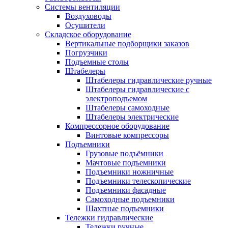
Системы вентиляции
Воздуховоды
Осушители
Складское оборудование
Вертикальные подборщики заказов
Погрузчики
Подъемные столы
Штабелеры
Штабелеры гидравлические ручные
Штабелеры гидравлические с
электроподъемом
Штабелеры самоходные
Штабелеры электрические
Компрессорное оборудование
Винтовые компрессоры
Подъемники
Грузовые подъёмники
Мачтовые подъемники
Подъемники ножничные
Подъемники телескопические
Подъемники фасадные
Самоходные подъемники
Шахтные подъемники
Тележки гидравлические
Тележки ручные