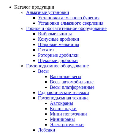
Каталог продукции
Алмазные установки
Уcтановки алмазного бурения
Установки алмазного сверления
Горное и обогатительное оборудование
Вибромельницы
Конусные дробилки
Шаровые мельницы
Грохота
Роторные дробилки
Щековые дробилки
Грузоподъемное оборудование
Весы
Вагонные весы
Весы автомобильные
Весы платформенные
Гидравлические тележки
Грузоподъемная техника
Автокраны
Краны пауки
Мини погрузчики
Миникраны
Электротележки
Лебедки