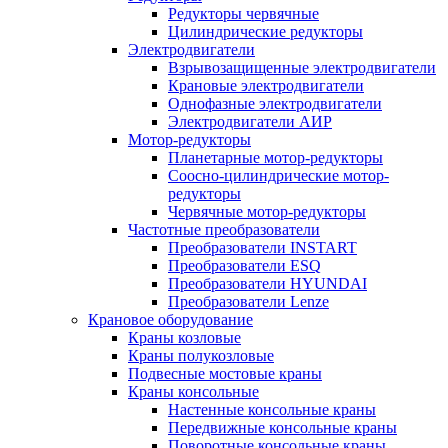
Редукторы червячные
Цилиндрические редукторы
Электродвигатели
Взрывозащищенные электродвигатели
Крановые электродвигатели
Однофазные электродвигатели
Электродвигатели АИР
Мотор-редукторы
Планетарные мотор-редукторы
Соосно-цилиндрические мотор-
редукторы
Червячные мотор-редукторы
Частотные преобразователи
Преобразователи INSTART
Преобразователи ESQ
Преобразователи HYUNDAI
Преобразователи Lenze
Крановое оборудование
Краны козловые
Краны полукозловые
Подвесные мостовые краны
Краны консольные
Настенные консольные краны
Передвижные консольные краны
Поворотные консольные краны