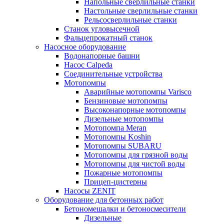
Напольные сверлильные станки
Настольные сверлильные станки
Рельсосверлильные станки
Станок угловысечной
Фальцепрокатный станок
Насосное оборудование
Водонапорные башни
Насос Calpeda
Соединительные устройства
Мотопомпы
Аварийные мотопомпы Varisco
Бензиновые мотопомпы
Высоконапорные мотопомпы
Дизельные мотопомпы
Мотопомпа Meran
Мотопомпы Koshin
Мотопомпы SUBARU
Мотопомпы для грязной воды
Мотопомпы для чистой воды
Пожарные мотопомпы
Прицеп-цистерны
Насосы ZENIT
Оборудование для бетонных работ
Бетономешалки и бетоносмесители
Дизельные