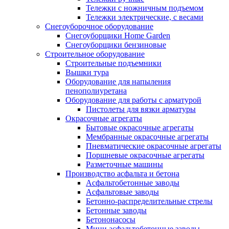
Тележки с ножничным подъемом
Тележки электрические, с весами
Снегоуборочное оборудование
Снегоуборщики Home Garden
Снегоуборщики бензиновые
Строительное оборудование
Cтроительные подъемники
Вышки тура
Оборудование для напыления
пенополиуретана
Оборудование для работы с арматурой
Пистолеты для вязки арматуры
Окрасочные агрегаты
Бытовые окрасочные агрегаты
Мембранные окрасочные агрегаты
Пневматические окрасочные агрегаты
Поршневые окрасочные агрегаты
Разметочные машины
Производство асфальта и бетона
Асфальтобетонные заводы
Асфальтовые заводы
Бетонно-распределительные стрелы
Бетонные заводы
Бетононасосы
Мини асфальтобетонные заводы