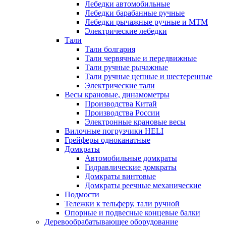
Лебедки автомобильные
Лебедки барабанные ручные
Лебедки рычажные ручные и МТМ
Электрические лебедки
Тали
Тали болгария
Тали червячные и передвижные
Тали ручные рычажные
Тали ручные цепные и шестеренные
Электрические тали
Весы крановые, динамометры
Производства Китай
Производства России
Электронные крановые весы
Вилочные погрузчики HELI
Грейферы одноканатные
Домкраты
Автомобильные домкраты
Гидравлические домкраты
Домкраты винтовые
Домкраты реечные механические
Подмости
Тележки к тельферу, тали ручной
Опорные и подвесные концевые балки
Деревообрабатывающее оборудование