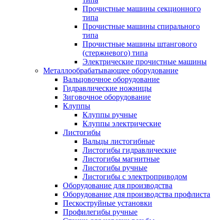
Прочистные машины секционного
типа
Прочистные машины спирального
типа
Прочистные машины штангового
(стержневого) типа
Электрические прочистные машины
Металлообрабатывающее оборудование
Вальцовочное оборудование
Гидравлические ножницы
Зиговочное оборудование
Клуппы
Клуппы ручные
Клуппы электрические
Листогибы
Вальцы листогибные
Листогибы гидравлические
Листогибы магнитные
Листогибы ручные
Листогибы с электроприводом
Оборудование для производства
Оборудование для производства профлиста
Пескоструйные установки
Профилегибы ручные