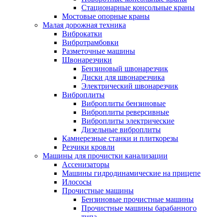
Стационарные консольные краны
Мостовые опорные краны
Малая дорожная техника
Виброкатки
Вибротрамбовки
Разметочные машины
Швонарезчики
Бензиновый швонарезчик
Диски для швонарезчика
Электрический швонарезчик
Виброплиты
Виброплиты бензиновые
Виброплиты реверсивные
Виброплиты электрические
Дизельные виброплиты
Камнерезные станки и плиткорезы
Резчики кровли
Машины для прочистки канализации
Ассенизаторы
Машины гидродинамические на прицепе
Илососы
Прочистные машины
Бензиновые прочистные машины
Прочистные машины барабанного
типа