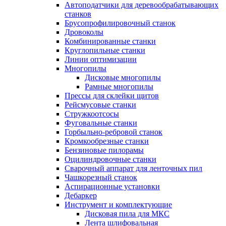
Автоподатчики для деревообрабатывающих
станков
Брусопрофилировочный станок
Дровоколы
Комбинированные станки
Круглопильные станки
Линии оптимизации
Многопилы
Дисковые многопилы
Рамные многопилы
Прессы для склейки щитов
Рейсмусовые станки
Стружкоотсосы
Фуговальные станки
Горбыльно-ребровой станок
Кромкообрезные станки
Бензиновые пилорамы
Оцилиндровочные станки
Сварочный аппарат для ленточных пил
Чашкорезный станок
Аспирационные установки
Дебаркер
Инструмент и комплектующие
Дисковая пила для МКС
Лента шлифовальная