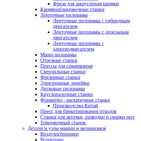
Фреза для закругления кромки
Кромкооблицовочные станки
Ленточные пилорамы
Ленточные пилорамы с гибридным
двигателем
Ленточные пилорамы с дизельным
двигателем
Ленточные пилорамы с
электродвигателем
Мини пилорамы
Отрезные станки
Прессы для сращивания
Сверлильные станки
Фрезерные станки
Электронные линейки
Дисковые пилорамы
Круглопалочные станки
Форматно - раскроечные станки
Производство Китай
Пресс для брикетирования отходов
Станки для заточки, разводки и сварки пил
Торцовочный станок
Детали и узлы машин и механизмов
Воздухосборники
Редукторы