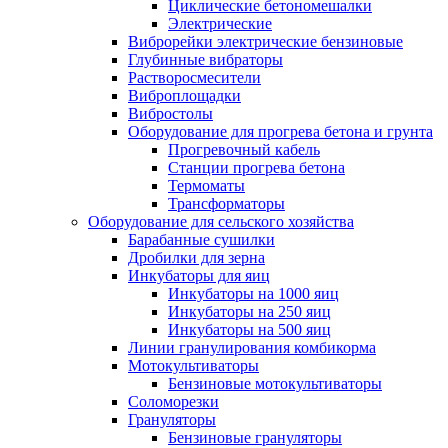
Циклические бетономешалки
Электрические
Виброрейки электрические бензиновые
Глубинные вибраторы
Растворосмесители
Виброплощадки
Вибростолы
Оборудование для прогрева бетона и грунта
Прогревочный кабель
Станции прогрева бетона
Термоматы
Трансформаторы
Оборудование для сельского хозяйства
Барабанные сушилки
Дробилки для зерна
Инкубаторы для яиц
Инкубаторы на 1000 яиц
Инкубаторы на 250 яиц
Инкубаторы на 500 яиц
Линии гранулирования комбикорма
Мотокультиваторы
Бензиновые мотокультиваторы
Соломорезки
Грануляторы
Бензиновые грануляторы