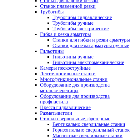
Станки для нарезки резьбы
Станок плазменной резки
Трубогибы
Трубогибы гидравлические
Трубогибы ручные
Трубогибы электрические
Гибка и резка арматуры
Станки для гибки и резки арматуры
Станки для резки арматуры ручные
Гильотины
Гильотины ручные
Гильотины электромеханические
Камеры пескоструйные
Ленточнопильные станки
Многофункциональные станки
Оборудование для производства
металлочерепицы
Оборудование для производства
профнастила
Пресса гидравлические
Разматыватели
Станки сверлильные, фрезерные
Вертикально сверлильные станки
Горизонтально сверлильный станок
Магнитные сверлильные станки