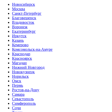
Новосибирск
Москва
Санкт-Петербург
Благовещенск
Владивосток
Воронеж
Екатеринбург
Иркутск
Казань
Кемерово
Комсомольск-на-Амуре
Краснодар
Красноярск
Магадан
Нижний Новгород
Новокузнецк
Норильск
Омск
Пермь
Ростов-на-Дону
Самара
Севастополь
Симферополь
Сочи