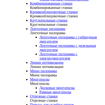
Комбинированные станки
Комбинированные станки
Кромкооблицовочные станки
Кромкооблицовочные станки
Круглопильные станки
Круглопильные станки
Ленточные пилорамы
Ленточные пилорамы
Ленточные пилорамы с гибридным
двигателем
Ленточные пилорамы с дизельным
двигателем
Ленточные пилорамы с
электродвигателем
Линии оптимизации
Линии оптимизации
Мини пилорамы
Мини пилорамы
Многопилы
Многопилы
Дисковые многопилы
Рамные многопилы
Отрезные станки
Отрезные станки
Прессы для склейки щитов