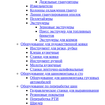
Дизельные грануляторы
Измельчители
Колонны охлаждения гранул
Линии гранулирования опилок
Пеллетайзеры
Экструдеры
Зерновые экструдеры
Пресс экструдер для топливных
брикетов
Экструдеры для кормов
Оборудование для художественной ковки
Инструмент для резки, рубки
Клещи кузнечные
Станки для ковки
Инструмент ручной
Молоты кузнечные
Станки ленточно-шлифовальные
Оборудование для шиномонтажа и сто
Оборудование для шиномонтажа грузовых
автомобилей
Оборудование по переработке шин
Гидравлические станки для выравнивания
Резиновые покрытия
Переработка РТИ
Шредер