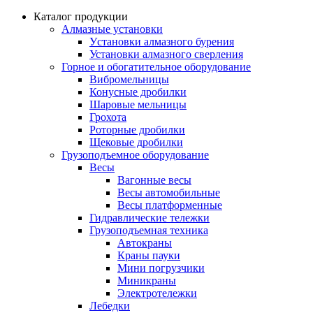
Каталог продукции
Алмазные установки
Уcтановки алмазного бурения
Установки алмазного сверления
Горное и обогатительное оборудование
Вибромельницы
Конусные дробилки
Шаровые мельницы
Грохота
Роторные дробилки
Щековые дробилки
Грузоподъемное оборудование
Весы
Вагонные весы
Весы автомобильные
Весы платформенные
Гидравлические тележки
Грузоподъемная техника
Автокраны
Краны пауки
Мини погрузчики
Миникраны
Электротележки
Лебедки