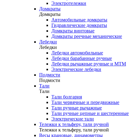
Электротележки
Домкраты
Домкраты
Автомобильные домкраты
Гидравлические домкраты
Домкраты винтовые
Домкраты реечные механические
Лебедки
Лебедки
Лебедки автомобильные
Лебедки барабанные ручные
Лебедки рычажные ручные и МТМ
Электрические лебедки
Подмости
Подмости
Тали
Тали
Тали болгария
Тали червячные и передвижные
Тали ручные рычажные
Тали ручные цепные и шестеренные
Электрические тали
Тележки к тельферу, тали ручной
Тележки к тельферу, тали ручной
Весы крановые, динамометры