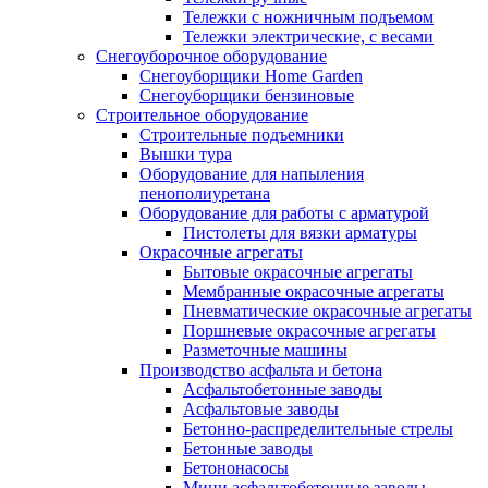
Тележки с ножничным подъемом
Тележки электрические, с весами
Снегоуборочное оборудование
Снегоуборщики Home Garden
Снегоуборщики бензиновые
Строительное оборудование
Cтроительные подъемники
Вышки тура
Оборудование для напыления
пенополиуретана
Оборудование для работы с арматурой
Пистолеты для вязки арматуры
Окрасочные агрегаты
Бытовые окрасочные агрегаты
Мембранные окрасочные агрегаты
Пневматические окрасочные агрегаты
Поршневые окрасочные агрегаты
Разметочные машины
Производство асфальта и бетона
Асфальтобетонные заводы
Асфальтовые заводы
Бетонно-распределительные стрелы
Бетонные заводы
Бетононасосы
Мини асфальтобетонные заводы