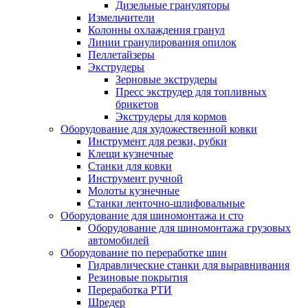
Дизельные грануляторы
Измельчители
Колонны охлаждения гранул
Линии гранулирования опилок
Пеллетайзеры
Экструдеры
Зерновые экструдеры
Пресс экструдер для топливных
брикетов
Экструдеры для кормов
Оборудование для художественной ковки
Инструмент для резки, рубки
Клещи кузнечные
Станки для ковки
Инструмент ручной
Молоты кузнечные
Станки ленточно-шлифовальные
Оборудование для шиномонтажа и сто
Оборудование для шиномонтажа грузовых
автомобилей
Оборудование по переработке шин
Гидравлические станки для выравнивания
Резиновые покрытия
Переработка РТИ
Шредер