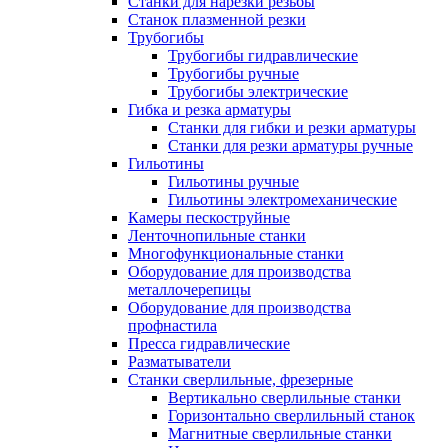
Станки для нарезки резьбы
Станок плазменной резки
Трубогибы
Трубогибы гидравлические
Трубогибы ручные
Трубогибы электрические
Гибка и резка арматуры
Станки для гибки и резки арматуры
Станки для резки арматуры ручные
Гильотины
Гильотины ручные
Гильотины электромеханические
Камеры пескоструйные
Ленточнопильные станки
Многофункциональные станки
Оборудование для производства
металлочерепицы
Оборудование для производства
профнастила
Пресса гидравлические
Разматыватели
Станки сверлильные, фрезерные
Вертикально сверлильные станки
Горизонтально сверлильный станок
Магнитные сверлильные станки