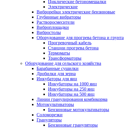
Циклические бетономешалки
Электрические
Виброрейки электрические бензиновые
Глубинные вибраторы
Растворосмесители
Виброплощадки
Вибростолы
Оборудование для прогрева бетона и грунта
Прогревочный кабель
Станции прогрева бетона
Термоматы
Трансформаторы
Оборудование для сельского хозяйства
Барабанные сушилки
Дробилки для зерна
Инкубаторы для яиц
Инкубаторы на 1000 яиц
Инкубаторы на 250 яиц
Инкубаторы на 500 яиц
Линии гранулирования комбикорма
Мотокультиваторы
Бензиновые мотокультиваторы
Соломорезки
Грануляторы
Бензиновые грануляторы