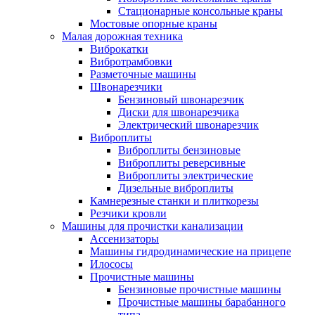
Стационарные консольные краны
Мостовые опорные краны
Малая дорожная техника
Виброкатки
Вибротрамбовки
Разметочные машины
Швонарезчики
Бензиновый швонарезчик
Диски для швонарезчика
Электрический швонарезчик
Виброплиты
Виброплиты бензиновые
Виброплиты реверсивные
Виброплиты электрические
Дизельные виброплиты
Камнерезные станки и плиткорезы
Резчики кровли
Машины для прочистки канализации
Ассенизаторы
Машины гидродинамические на прицепе
Илососы
Прочистные машины
Бензиновые прочистные машины
Прочистные машины барабанного
типа