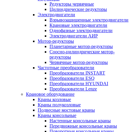
Редукторы червячные
Цилиндрические редукторы
Электродвигатели
Взрывозащищенные электродвигатели
Крановые электродвигатели
Однофазные электродвигатели
Электродвигатели АИР
Мотор-редукторы
Планетарные мотор-редукторы
Соосно-цилиндрические мотор-
редукторы
Червячные мотор-редукторы
Частотные преобразователи
Преобразователи INSTART
Преобразователи ESQ
Преобразователи HYUNDAI
Преобразователи Lenze
Крановое оборудование
Краны козловые
Краны полукозловые
Подвесные мостовые краны
Краны консольные
Настенные консольные краны
Передвижные консольные краны
Поворотные консольные краны