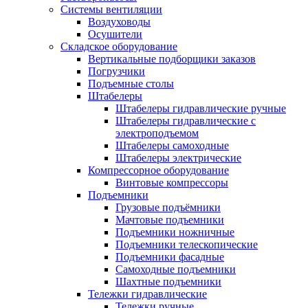
Системы вентиляции
Воздуховоды
Осушители
Складское оборудование
Вертикальные подборщики заказов
Погрузчики
Подъемные столы
Штабелеры
Штабелеры гидравлические ручные
Штабелеры гидравлические с
электроподъемом
Штабелеры самоходные
Штабелеры электрические
Компрессорное оборудование
Винтовые компрессоры
Подъемники
Грузовые подъёмники
Мачтовые подъемники
Подъемники ножничные
Подъемники телескопические
Подъемники фасадные
Самоходные подъемники
Шахтные подъемники
Тележки гидравлические
Тележки ручные