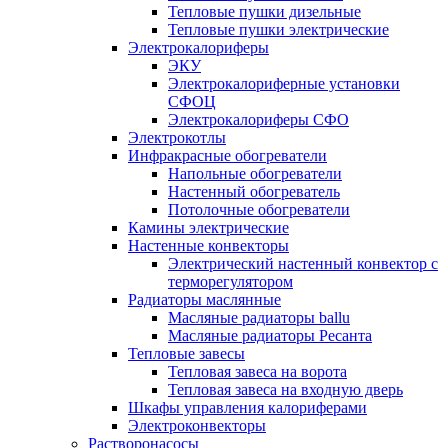
Тепловые пушки дизельные
Тепловые пушки электрические
Электрокалориферы
ЭКУ
Электрокалориферные установки
СФОЦ
Электрокалориферы СФО
Электрокотлы
Инфракрасные обогреватели
Напольные обогреватели
Настенный обогреватель
Потолочные обогреватели
Камины электрические
Настенные конвекторы
Электрический настенный конвектор с
терморегулятором
Радиаторы маслянные
Масляные радиаторы ballu
Масляные радиаторы Ресанта
Тепловые завесы
Тепловая завеса на ворота
Тепловая завеса на входную дверь
Шкафы управления калориферами
Электроконвекторы
Растворонасосы