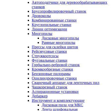
Автоподатчики для деревообрабатывающих
станков
Брусопрофилировочный станок
Дровоколы
Комбинированные станки
Круглопильные станки
Линии оптимизации
Многопилы
Дисковые многопилы
Рамные многопилы
Прессы для склейки щитов
Рейсмусовые станки
Стружкоотсосы
Фуговальные станки
Горбыльно-ребровой станок
Кромкообрезные станки
Бензиновые пилорамы
Оцилиндровочные станки
Сварочный аппарат для ленточных пил
Чашкорезный станок
Аспирационные установки
Дебаркер
Инструмент и комплектующие
Дисковая пила для МКС
Лента шлифовальная