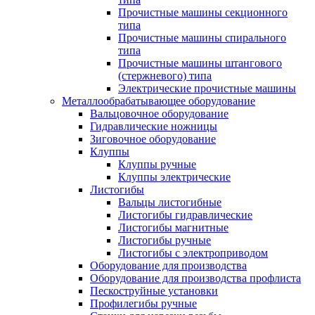
Прочистные машины секционного
типа
Прочистные машины спирального
типа
Прочистные машины штангового
(стержневого) типа
Электрические прочистные машины
Металлообрабатывающее оборудование
Вальцовочное оборудование
Гидравлические ножницы
Зиговочное оборудование
Клуппы
Клуппы ручные
Клуппы электрические
Листогибы
Вальцы листогибные
Листогибы гидравлические
Листогибы магнитные
Листогибы ручные
Листогибы с электроприводом
Оборудование для производства
Оборудование для производства профлиста
Пескоструйные установки
Профилегибы ручные