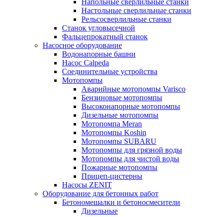
Напольные сверлильные станки
Настольные сверлильные станки
Рельсосверлильные станки
Станок угловысечной
Фальцепрокатный станок
Насосное оборудование
Водонапорные башни
Насос Calpeda
Соединительные устройства
Мотопомпы
Аварийные мотопомпы Varisco
Бензиновые мотопомпы
Высоконапорные мотопомпы
Дизельные мотопомпы
Мотопомпа Meran
Мотопомпы Koshin
Мотопомпы SUBARU
Мотопомпы для грязной воды
Мотопомпы для чистой воды
Пожарные мотопомпы
Прицеп-цистерны
Насосы ZENIT
Оборудование для бетонных работ
Бетономешалки и бетоносмесители
Дизельные