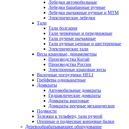
Лебедки автомобильные
Лебедки барабанные ручные
Лебедки рычажные ручные и МТМ
Электрические лебедки
Тали
Тали болгария
Тали червячные и передвижные
Тали ручные рычажные
Тали ручные цепные и шестеренные
Электрические тали
Весы крановые, динамометры
Производства Китай
Производства России
Электронные крановые весы
Вилочные погрузчики HELI
Грейферы одноканатные
Домкраты
Автомобильные домкраты
Гидравлические домкраты
Домкраты винтовые
Домкраты реечные механические
Подмости
Тележки к тельферу, тали ручной
Опорные и подвесные концевые балки
Деревообрабатывающее оборудование