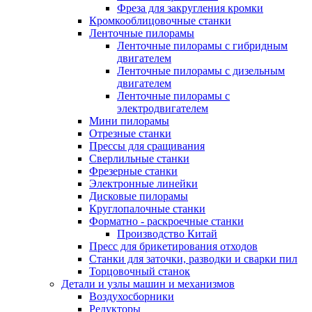
Фреза для закругления кромки
Кромкооблицовочные станки
Ленточные пилорамы
Ленточные пилорамы с гибридным
двигателем
Ленточные пилорамы с дизельным
двигателем
Ленточные пилорамы с
электродвигателем
Мини пилорамы
Отрезные станки
Прессы для сращивания
Сверлильные станки
Фрезерные станки
Электронные линейки
Дисковые пилорамы
Круглопалочные станки
Форматно - раскроечные станки
Производство Китай
Пресс для брикетирования отходов
Станки для заточки, разводки и сварки пил
Торцовочный станок
Детали и узлы машин и механизмов
Воздухосборники
Редукторы