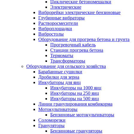
Циклические бетономешалки
Электрические
Виброрейки электрические бензиновые
Глубинные вибраторы
Растворосмесители
Виброплощадки
Вибростолы
Оборудование для прогрева бетона и грунта
Прогревочный кабель
Станции прогрева бетона
Термоматы
Трансформаторы
Оборудование для сельского хозяйства
Барабанные сушилки
Дробилки для зерна
Инкубаторы для яиц
Инкубаторы на 1000 яиц
Инкубаторы на 250 яиц
Инкубаторы на 500 яиц
Линии гранулирования комбикорма
Мотокультиваторы
Бензиновые мотокультиваторы
Соломорезки
Грануляторы
Бензиновые грануляторы