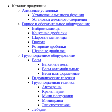
Каталог продукции
Алмазные установки
Уcтановки алмазного бурения
Установки алмазного сверления
Горное и обогатительное оборудование
Вибромельницы
Конусные дробилки
Шаровые мельницы
Грохота
Роторные дробилки
Щековые дробилки
Грузоподъемное оборудование
Весы
Вагонные весы
Весы автомобильные
Весы платформенные
Гидравлические тележки
Грузоподъемная техника
Автокраны
Краны пауки
Мини погрузчики
Миникраны
Электротележки
Лебедки