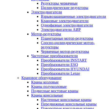
Редукторы червячные
Цилиндрические редукторы
Электродвигатели
Взрывозащищенные электродвигатели
Крановые электродвигатели
Однофазные электродвигатели
Электродвигатели АИР
Мотор-редукторы
Планетарные мотор-редукторы
Соосно-цилиндрические мотор-
редукторы
Червячные мотор-редукторы
Частотные преобразователи
Преобразователи INSTART
Преобразователи ESQ
Преобразователи HYUNDAI
Преобразователи Lenze
Крановое оборудование
Краны козловые
Краны полукозловые
Подвесные мостовые краны
Краны консольные
Настенные консольные краны
Передвижные консольные краны
Поворотные консольные краны