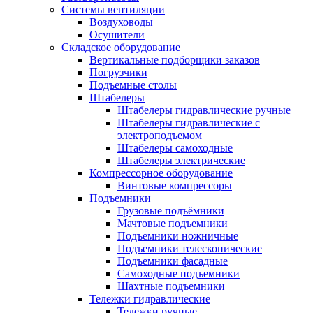
Системы вентиляции
Воздуховоды
Осушители
Складское оборудование
Вертикальные подборщики заказов
Погрузчики
Подъемные столы
Штабелеры
Штабелеры гидравлические ручные
Штабелеры гидравлические с
электроподъемом
Штабелеры самоходные
Штабелеры электрические
Компрессорное оборудование
Винтовые компрессоры
Подъемники
Грузовые подъёмники
Мачтовые подъемники
Подъемники ножничные
Подъемники телескопические
Подъемники фасадные
Самоходные подъемники
Шахтные подъемники
Тележки гидравлические
Тележки ручные