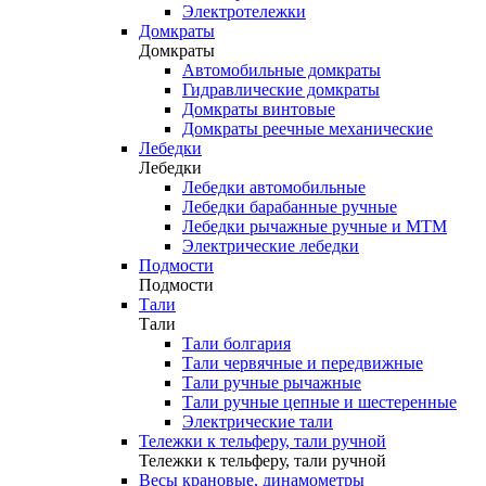
Электротележки
Домкраты
Домкраты
Автомобильные домкраты
Гидравлические домкраты
Домкраты винтовые
Домкраты реечные механические
Лебедки
Лебедки
Лебедки автомобильные
Лебедки барабанные ручные
Лебедки рычажные ручные и МТМ
Электрические лебедки
Подмости
Подмости
Тали
Тали
Тали болгария
Тали червячные и передвижные
Тали ручные рычажные
Тали ручные цепные и шестеренные
Электрические тали
Тележки к тельферу, тали ручной
Тележки к тельферу, тали ручной
Весы крановые, динамометры