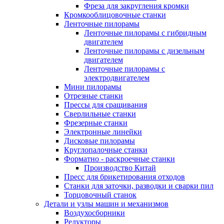
Фреза для закругления кромки
Кромкооблицовочные станки
Ленточные пилорамы
Ленточные пилорамы с гибридным
двигателем
Ленточные пилорамы с дизельным
двигателем
Ленточные пилорамы с
электродвигателем
Мини пилорамы
Отрезные станки
Прессы для сращивания
Сверлильные станки
Фрезерные станки
Электронные линейки
Дисковые пилорамы
Круглопалочные станки
Форматно - раскроечные станки
Производство Китай
Пресс для брикетирования отходов
Станки для заточки, разводки и сварки пил
Торцовочный станок
Детали и узлы машин и механизмов
Воздухосборники
Редукторы