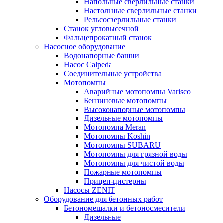
Напольные сверлильные станки
Настольные сверлильные станки
Рельсосверлильные станки
Станок угловысечной
Фальцепрокатный станок
Насосное оборудование
Водонапорные башни
Насос Calpeda
Соединительные устройства
Мотопомпы
Аварийные мотопомпы Varisco
Бензиновые мотопомпы
Высоконапорные мотопомпы
Дизельные мотопомпы
Мотопомпа Meran
Мотопомпы Koshin
Мотопомпы SUBARU
Мотопомпы для грязной воды
Мотопомпы для чистой воды
Пожарные мотопомпы
Прицеп-цистерны
Насосы ZENIT
Оборудование для бетонных работ
Бетономешалки и бетоносмесители
Дизельные