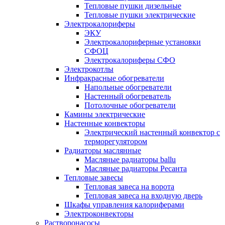
Тепловые пушки дизельные
Тепловые пушки электрические
Электрокалориферы
ЭКУ
Электрокалориферные установки
СФОЦ
Электрокалориферы СФО
Электрокотлы
Инфракрасные обогреватели
Напольные обогреватели
Настенный обогреватель
Потолочные обогреватели
Камины электрические
Настенные конвекторы
Электрический настенный конвектор с
терморегулятором
Радиаторы маслянные
Масляные радиаторы ballu
Масляные радиаторы Ресанта
Тепловые завесы
Тепловая завеса на ворота
Тепловая завеса на входную дверь
Шкафы управления калориферами
Электроконвекторы
Растворонасосы