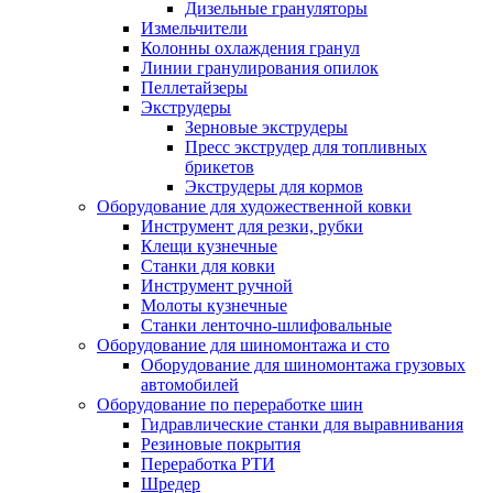
Дизельные грануляторы
Измельчители
Колонны охлаждения гранул
Линии гранулирования опилок
Пеллетайзеры
Экструдеры
Зерновые экструдеры
Пресс экструдер для топливных
брикетов
Экструдеры для кормов
Оборудование для художественной ковки
Инструмент для резки, рубки
Клещи кузнечные
Станки для ковки
Инструмент ручной
Молоты кузнечные
Станки ленточно-шлифовальные
Оборудование для шиномонтажа и сто
Оборудование для шиномонтажа грузовых
автомобилей
Оборудование по переработке шин
Гидравлические станки для выравнивания
Резиновые покрытия
Переработка РТИ
Шредер