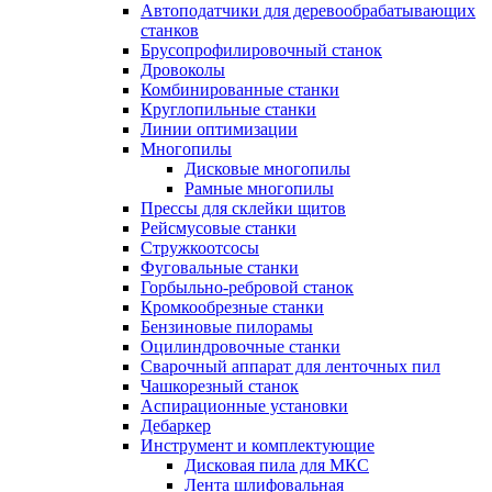
Автоподатчики для деревообрабатывающих
станков
Брусопрофилировочный станок
Дровоколы
Комбинированные станки
Круглопильные станки
Линии оптимизации
Многопилы
Дисковые многопилы
Рамные многопилы
Прессы для склейки щитов
Рейсмусовые станки
Стружкоотсосы
Фуговальные станки
Горбыльно-ребровой станок
Кромкообрезные станки
Бензиновые пилорамы
Оцилиндровочные станки
Сварочный аппарат для ленточных пил
Чашкорезный станок
Аспирационные установки
Дебаркер
Инструмент и комплектующие
Дисковая пила для МКС
Лента шлифовальная