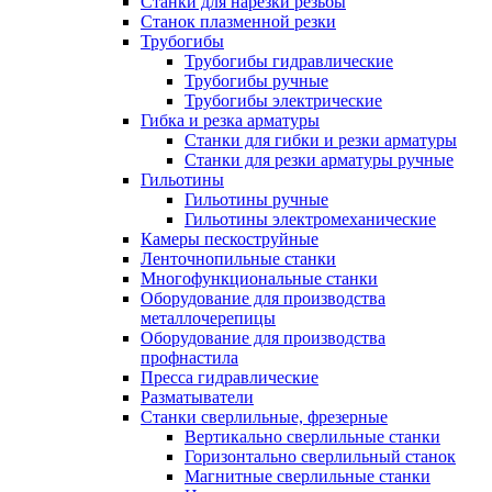
Станки для нарезки резьбы
Станок плазменной резки
Трубогибы
Трубогибы гидравлические
Трубогибы ручные
Трубогибы электрические
Гибка и резка арматуры
Станки для гибки и резки арматуры
Станки для резки арматуры ручные
Гильотины
Гильотины ручные
Гильотины электромеханические
Камеры пескоструйные
Ленточнопильные станки
Многофункциональные станки
Оборудование для производства
металлочерепицы
Оборудование для производства
профнастила
Пресса гидравлические
Разматыватели
Станки сверлильные, фрезерные
Вертикально сверлильные станки
Горизонтально сверлильный станок
Магнитные сверлильные станки