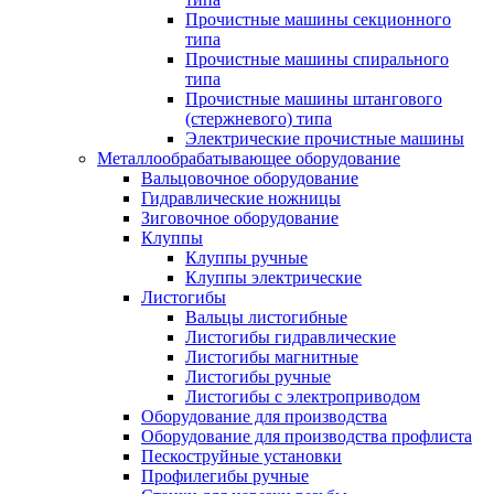
Прочистные машины секционного
типа
Прочистные машины спирального
типа
Прочистные машины штангового
(стержневого) типа
Электрические прочистные машины
Металлообрабатывающее оборудование
Вальцовочное оборудование
Гидравлические ножницы
Зиговочное оборудование
Клуппы
Клуппы ручные
Клуппы электрические
Листогибы
Вальцы листогибные
Листогибы гидравлические
Листогибы магнитные
Листогибы ручные
Листогибы с электроприводом
Оборудование для производства
Оборудование для производства профлиста
Пескоструйные установки
Профилегибы ручные