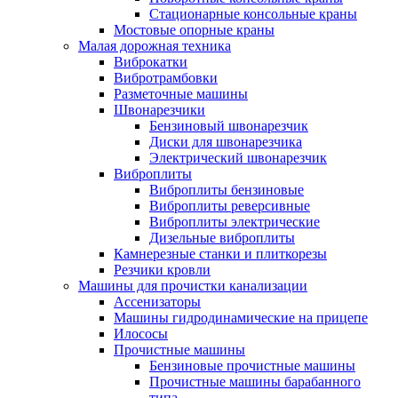
Стационарные консольные краны
Мостовые опорные краны
Малая дорожная техника
Виброкатки
Вибротрамбовки
Разметочные машины
Швонарезчики
Бензиновый швонарезчик
Диски для швонарезчика
Электрический швонарезчик
Виброплиты
Виброплиты бензиновые
Виброплиты реверсивные
Виброплиты электрические
Дизельные виброплиты
Камнерезные станки и плиткорезы
Резчики кровли
Машины для прочистки канализации
Ассенизаторы
Машины гидродинамические на прицепе
Илососы
Прочистные машины
Бензиновые прочистные машины
Прочистные машины барабанного
типа