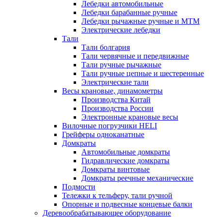
Лебедки автомобильные
Лебедки барабанные ручные
Лебедки рычажные ручные и МТМ
Электрические лебедки
Тали
Тали болгария
Тали червячные и передвижные
Тали ручные рычажные
Тали ручные цепные и шестеренные
Электрические тали
Весы крановые, динамометры
Производства Китай
Производства России
Электронные крановые весы
Вилочные погрузчики HELI
Грейферы одноканатные
Домкраты
Автомобильные домкраты
Гидравлические домкраты
Домкраты винтовые
Домкраты реечные механические
Подмости
Тележки к тельферу, тали ручной
Опорные и подвесные концевые балки
Деревообрабатывающее оборудование