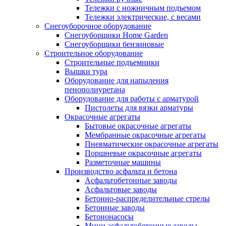
Тележки с ножничным подъемом
Тележки электрические, с весами
Снегоуборочное оборудование
Снегоуборщики Home Garden
Снегоуборщики бензиновые
Строительное оборудование
Cтроительные подъемники
Вышки тура
Оборудование для напыления
пенополиуретана
Оборудование для работы с арматурой
Пистолеты для вязки арматуры
Окрасочные агрегаты
Бытовые окрасочные агрегаты
Мембранные окрасочные агрегаты
Пневматические окрасочные агрегаты
Поршневые окрасочные агрегаты
Разметочные машины
Производство асфальта и бетона
Асфальтобетонные заводы
Асфальтовые заводы
Бетонно-распределительные стрелы
Бетонные заводы
Бетононасосы
Мини асфальтобетонные заводы