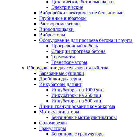
Циклические бетономешалки
Электрические
Виброрейки электрические бензиновые
Глубинные вибраторы
Растворосмесители
Виброплощадки
Вибростолы
Оборудование для прогрева бетона и грунта
Прогревочный кабель
Станции прогрева бетона
Термоматы
Трансформаторы
Оборудование для сельского хозяйства
Барабанные сушилки
Дробилки для зерна
Инкубаторы для яиц
Инкубаторы на 1000 яиц
Инкубаторы на 250 яиц
Инкубаторы на 500 яиц
Линии гранулирования комбикорма
Мотокультиваторы
Бензиновые мотокультиваторы
Соломорезки
Грануляторы
Бензиновые грануляторы