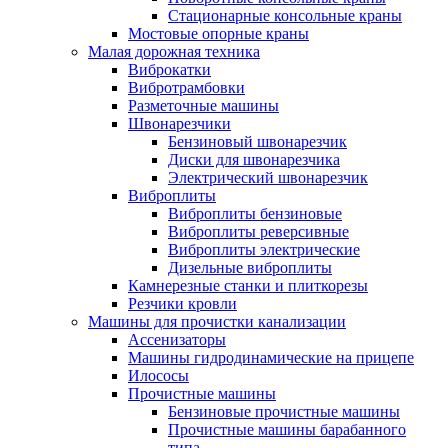
Стационарные консольные краны
Мостовые опорные краны
Малая дорожная техника
Виброкатки
Вибротрамбовки
Разметочные машины
Швонарезчики
Бензиновый швонарезчик
Диски для швонарезчика
Электрический швонарезчик
Виброплиты
Виброплиты бензиновые
Виброплиты реверсивные
Виброплиты электрические
Дизельные виброплиты
Камнерезные станки и плиткорезы
Резчики кровли
Машины для прочистки канализации
Ассенизаторы
Машины гидродинамические на прицепе
Илососы
Прочистные машины
Бензиновые прочистные машины
Прочистные машины барабанного
типа