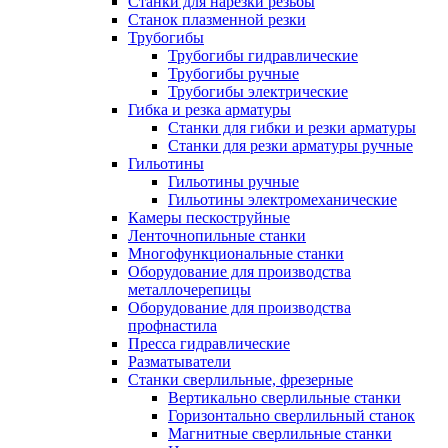
Станки для нарезки резьбы
Станок плазменной резки
Трубогибы
Трубогибы гидравлические
Трубогибы ручные
Трубогибы электрические
Гибка и резка арматуры
Станки для гибки и резки арматуры
Станки для резки арматуры ручные
Гильотины
Гильотины ручные
Гильотины электромеханические
Камеры пескоструйные
Ленточнопильные станки
Многофункциональные станки
Оборудование для производства
металлочерепицы
Оборудование для производства
профнастила
Пресса гидравлические
Разматыватели
Станки сверлильные, фрезерные
Вертикально сверлильные станки
Горизонтально сверлильный станок
Магнитные сверлильные станки