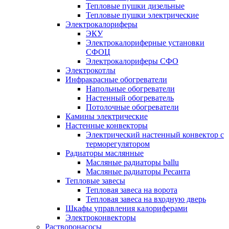
Тепловые пушки дизельные
Тепловые пушки электрические
Электрокалориферы
ЭКУ
Электрокалориферные установки
СФОЦ
Электрокалориферы СФО
Электрокотлы
Инфракрасные обогреватели
Напольные обогреватели
Настенный обогреватель
Потолочные обогреватели
Камины электрические
Настенные конвекторы
Электрический настенный конвектор с
терморегулятором
Радиаторы маслянные
Масляные радиаторы ballu
Масляные радиаторы Ресанта
Тепловые завесы
Тепловая завеса на ворота
Тепловая завеса на входную дверь
Шкафы управления калориферами
Электроконвекторы
Растворонасосы