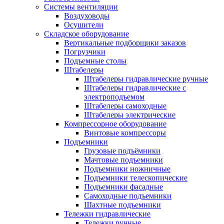
Системы вентиляции
Воздуховоды
Осушители
Складское оборудование
Вертикальные подборщики заказов
Погрузчики
Подъемные столы
Штабелеры
Штабелеры гидравлические ручные
Штабелеры гидравлические с
электроподъемом
Штабелеры самоходные
Штабелеры электрические
Компрессорное оборудование
Винтовые компрессоры
Подъемники
Грузовые подъёмники
Мачтовые подъемники
Подъемники ножничные
Подъемники телескопические
Подъемники фасадные
Самоходные подъемники
Шахтные подъемники
Тележки гидравлические
Тележки ручные