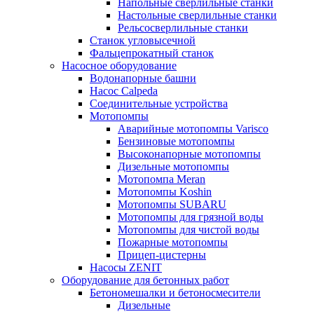
Напольные сверлильные станки
Настольные сверлильные станки
Рельсосверлильные станки
Станок угловысечной
Фальцепрокатный станок
Насосное оборудование
Водонапорные башни
Насос Calpeda
Соединительные устройства
Мотопомпы
Аварийные мотопомпы Varisco
Бензиновые мотопомпы
Высоконапорные мотопомпы
Дизельные мотопомпы
Мотопомпа Meran
Мотопомпы Koshin
Мотопомпы SUBARU
Мотопомпы для грязной воды
Мотопомпы для чистой воды
Пожарные мотопомпы
Прицеп-цистерны
Насосы ZENIT
Оборудование для бетонных работ
Бетономешалки и бетоносмесители
Дизельные