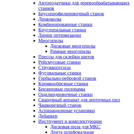
Автоподатчики для деревообрабатывающих
станков
Брусопрофилировочный станок
Дровоколы
Комбинированные станки
Круглопильные станки
Линии оптимизации
Многопилы
Дисковые многопилы
Рамные многопилы
Прессы для склейки щитов
Рейсмусовые станки
Стружкоотсосы
Фуговальные станки
Горбыльно-ребровой станок
Кромкообрезные станки
Бензиновые пилорамы
Оцилиндровочные станки
Сварочный аппарат для ленточных пил
Чашкорезный станок
Аспирационные установки
Дебаркер
Инструмент и комплектующие
Дисковая пила для МКС
Лента шлифовальная