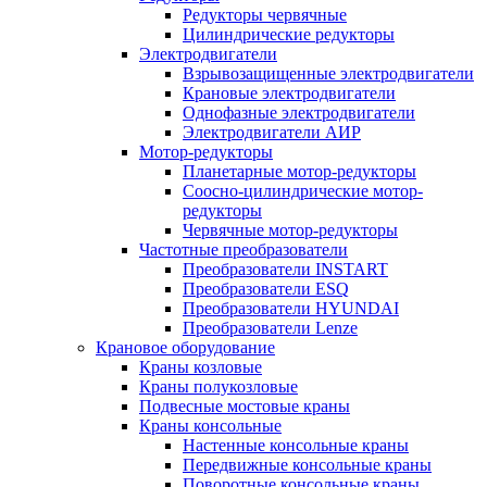
Редукторы червячные
Цилиндрические редукторы
Электродвигатели
Взрывозащищенные электродвигатели
Крановые электродвигатели
Однофазные электродвигатели
Электродвигатели АИР
Мотор-редукторы
Планетарные мотор-редукторы
Соосно-цилиндрические мотор-
редукторы
Червячные мотор-редукторы
Частотные преобразователи
Преобразователи INSTART
Преобразователи ESQ
Преобразователи HYUNDAI
Преобразователи Lenze
Крановое оборудование
Краны козловые
Краны полукозловые
Подвесные мостовые краны
Краны консольные
Настенные консольные краны
Передвижные консольные краны
Поворотные консольные краны