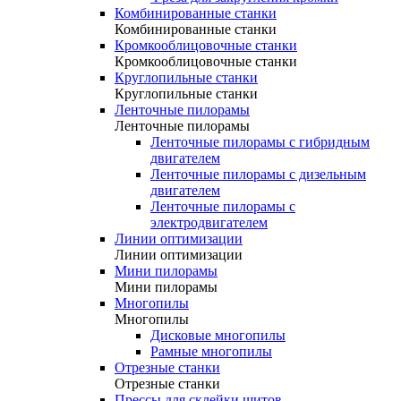
Комбинированные станки
Комбинированные станки
Кромкооблицовочные станки
Кромкооблицовочные станки
Круглопильные станки
Круглопильные станки
Ленточные пилорамы
Ленточные пилорамы
Ленточные пилорамы с гибридным
двигателем
Ленточные пилорамы с дизельным
двигателем
Ленточные пилорамы с
электродвигателем
Линии оптимизации
Линии оптимизации
Мини пилорамы
Мини пилорамы
Многопилы
Многопилы
Дисковые многопилы
Рамные многопилы
Отрезные станки
Отрезные станки
Прессы для склейки щитов