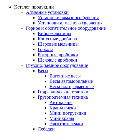
Каталог продукции
Алмазные установки
Уcтановки алмазного бурения
Установки алмазного сверления
Горное и обогатительное оборудование
Вибромельницы
Конусные дробилки
Шаровые мельницы
Грохота
Роторные дробилки
Щековые дробилки
Грузоподъемное оборудование
Весы
Вагонные весы
Весы автомобильные
Весы платформенные
Гидравлические тележки
Грузоподъемная техника
Автокраны
Краны пауки
Мини погрузчики
Миникраны
Электротележки
Лебедки