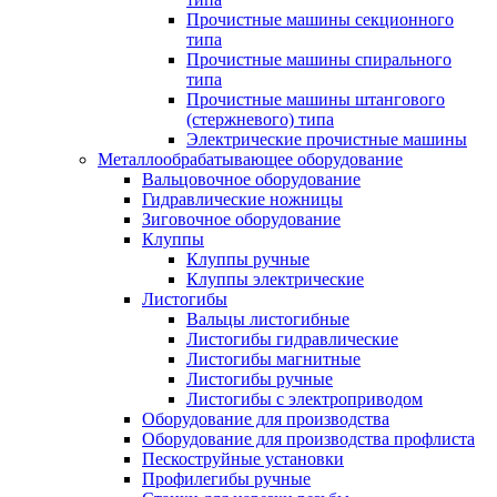
Прочистные машины секционного
типа
Прочистные машины спирального
типа
Прочистные машины штангового
(стержневого) типа
Электрические прочистные машины
Металлообрабатывающее оборудование
Вальцовочное оборудование
Гидравлические ножницы
Зиговочное оборудование
Клуппы
Клуппы ручные
Клуппы электрические
Листогибы
Вальцы листогибные
Листогибы гидравлические
Листогибы магнитные
Листогибы ручные
Листогибы с электроприводом
Оборудование для производства
Оборудование для производства профлиста
Пескоструйные установки
Профилегибы ручные