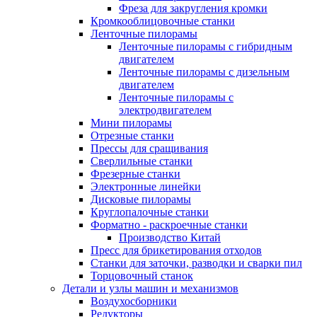
Фреза для закругления кромки
Кромкооблицовочные станки
Ленточные пилорамы
Ленточные пилорамы с гибридным
двигателем
Ленточные пилорамы с дизельным
двигателем
Ленточные пилорамы с
электродвигателем
Мини пилорамы
Отрезные станки
Прессы для сращивания
Сверлильные станки
Фрезерные станки
Электронные линейки
Дисковые пилорамы
Круглопалочные станки
Форматно - раскроечные станки
Производство Китай
Пресс для брикетирования отходов
Станки для заточки, разводки и сварки пил
Торцовочный станок
Детали и узлы машин и механизмов
Воздухосборники
Редукторы