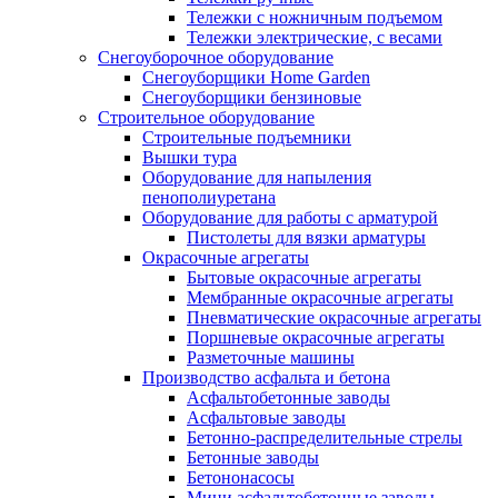
Тележки с ножничным подъемом
Тележки электрические, с весами
Снегоуборочное оборудование
Снегоуборщики Home Garden
Снегоуборщики бензиновые
Строительное оборудование
Cтроительные подъемники
Вышки тура
Оборудование для напыления
пенополиуретана
Оборудование для работы с арматурой
Пистолеты для вязки арматуры
Окрасочные агрегаты
Бытовые окрасочные агрегаты
Мембранные окрасочные агрегаты
Пневматические окрасочные агрегаты
Поршневые окрасочные агрегаты
Разметочные машины
Производство асфальта и бетона
Асфальтобетонные заводы
Асфальтовые заводы
Бетонно-распределительные стрелы
Бетонные заводы
Бетононасосы
Мини асфальтобетонные заводы