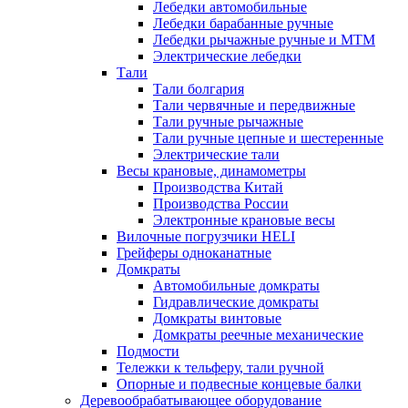
Лебедки автомобильные
Лебедки барабанные ручные
Лебедки рычажные ручные и МТМ
Электрические лебедки
Тали
Тали болгария
Тали червячные и передвижные
Тали ручные рычажные
Тали ручные цепные и шестеренные
Электрические тали
Весы крановые, динамометры
Производства Китай
Производства России
Электронные крановые весы
Вилочные погрузчики HELI
Грейферы одноканатные
Домкраты
Автомобильные домкраты
Гидравлические домкраты
Домкраты винтовые
Домкраты реечные механические
Подмости
Тележки к тельферу, тали ручной
Опорные и подвесные концевые балки
Деревообрабатывающее оборудование