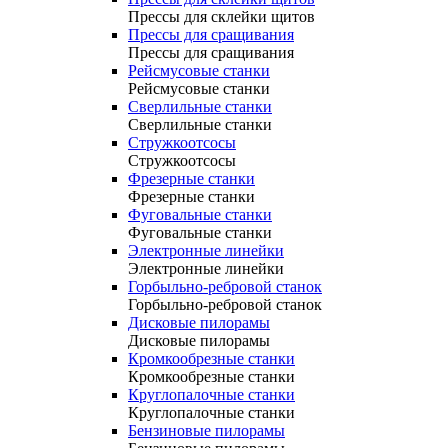
Прессы для склейки щитов
Прессы для сращивания
Прессы для сращивания
Рейсмусовые станки
Рейсмусовые станки
Сверлильные станки
Сверлильные станки
Стружкоотсосы
Стружкоотсосы
Фрезерные станки
Фрезерные станки
Фуговальные станки
Фуговальные станки
Электронные линейки
Электронные линейки
Горбыльно-ребровой станок
Горбыльно-ребровой станок
Дисковые пилорамы
Дисковые пилорамы
Кромкообрезные станки
Кромкообрезные станки
Круглопалочные станки
Круглопалочные станки
Бензиновые пилорамы