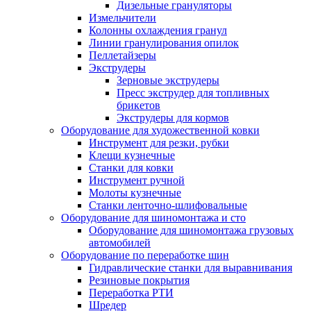
Дизельные грануляторы
Измельчители
Колонны охлаждения гранул
Линии гранулирования опилок
Пеллетайзеры
Экструдеры
Зерновые экструдеры
Пресс экструдер для топливных
брикетов
Экструдеры для кормов
Оборудование для художественной ковки
Инструмент для резки, рубки
Клещи кузнечные
Станки для ковки
Инструмент ручной
Молоты кузнечные
Станки ленточно-шлифовальные
Оборудование для шиномонтажа и сто
Оборудование для шиномонтажа грузовых
автомобилей
Оборудование по переработке шин
Гидравлические станки для выравнивания
Резиновые покрытия
Переработка РТИ
Шредер