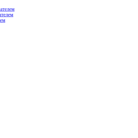
ателем
ателем
лем