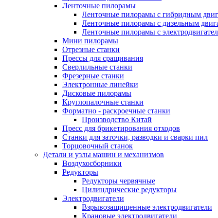
Ленточные пилорамы
Ленточные пилорамы с гибридным двиг
Ленточные пилорамы с дизельным двиг
Ленточные пилорамы с электродвигате
Мини пилорамы
Отрезные станки
Прессы для сращивания
Сверлильные станки
Фрезерные станки
Электронные линейки
Дисковые пилорамы
Круглопалочные станки
Форматно - раскроечные станки
Производство Китай
Пресс для брикетирования отходов
Станки для заточки, разводки и сварки пил
Торцовочный станок
Детали и узлы машин и механизмов
Воздухосборники
Редукторы
Редукторы червячные
Цилиндрические редукторы
Электродвигатели
Взрывозащищенные электродвигатели
Крановые электродвигатели