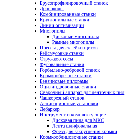
Брусопрофилировочный станок
Дровоколы
Комбинированные станки
Круглопильные станки
Линии оптимизации
Многопилы
Дисковые многопилы
Рамные многопилы
Прессы для склейки щитов
Рейсмусовые станки
Стружкоотсосы
Фуговальные станки
Горбыльно-ребровой станок
Кромкообрезные станки
Бензиновые пилорамы
Оцилиндровочные станки
Сварочный аппарат для ленточных пил
Чашкорезный станок
Аспирационные установки
Дебаркер
Инструмент и комплектующие
Дисковая пила для МКС
Лента шлифовальная
Фреза для закругления кромки
Кромкооблицовочные станки