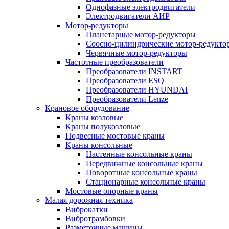
Однофазные электродвигатели
Электродвигатели АИР
Мотор-редукторы
Планетарные мотор-редукторы
Соосно-цилиндрические мотор-редукто
Червячные мотор-редукторы
Частотные преобразователи
Преобразователи INSTART
Преобразователи ESQ
Преобразователи HYUNDAI
Преобразователи Lenze
Крановое оборудование
Краны козловые
Краны полукозловые
Подвесные мостовые краны
Краны консольные
Настенные консольные краны
Передвижные консольные краны
Поворотные консольные краны
Стационарные консольные краны
Мостовые опорные краны
Малая дорожная техника
Виброкатки
Вибротрамбовки
Разметочные машины