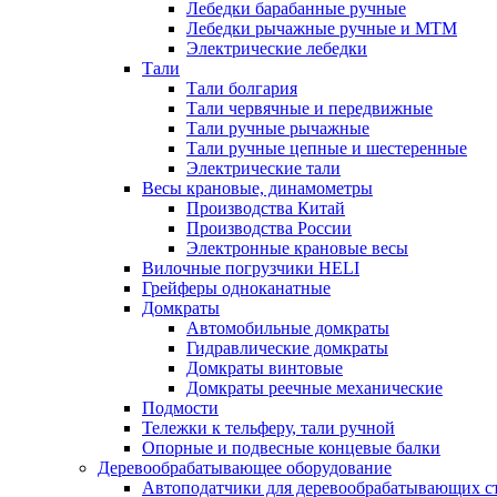
Лебедки барабанные ручные
Лебедки рычажные ручные и МТМ
Электрические лебедки
Тали
Тали болгария
Тали червячные и передвижные
Тали ручные рычажные
Тали ручные цепные и шестеренные
Электрические тали
Весы крановые, динамометры
Производства Китай
Производства России
Электронные крановые весы
Вилочные погрузчики HELI
Грейферы одноканатные
Домкраты
Автомобильные домкраты
Гидравлические домкраты
Домкраты винтовые
Домкраты реечные механические
Подмости
Тележки к тельферу, тали ручной
Опорные и подвесные концевые балки
Деревообрабатывающее оборудование
Автоподатчики для деревообрабатывающих с