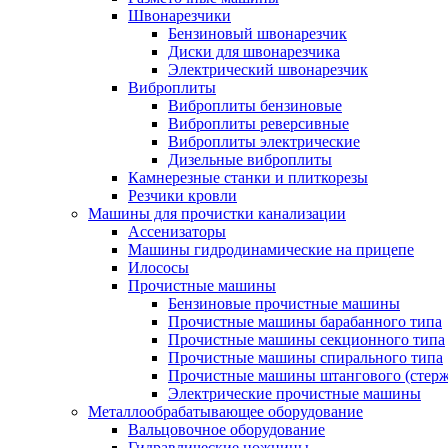
Швонарезчики
Бензиновый швонарезчик
Диски для швонарезчика
Электрический швонарезчик
Виброплиты
Виброплиты бензиновые
Виброплиты реверсивные
Виброплиты электрические
Дизельные виброплиты
Камнерезные станки и плиткорезы
Резчики кровли
Машины для прочистки канализации
Ассенизаторы
Машины гидродинамические на прицепе
Илососы
Прочистные машины
Бензиновые прочистные машины
Прочистные машины барабанного типа
Прочистные машины секционного типа
Прочистные машины спирального типа
Прочистные машины штангового (стерж
Электрические прочистные машины
Металлообрабатывающее оборудование
Вальцовочное оборудование
Гидравлические ножницы