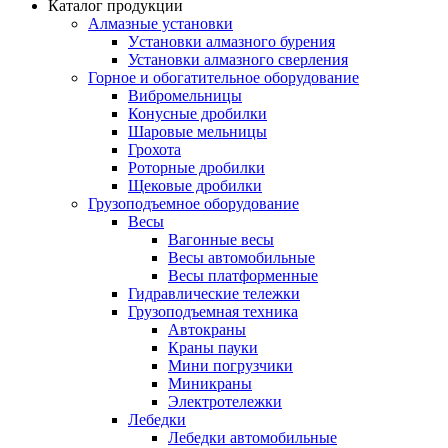
Каталог продукции
Алмазные установки
Уcтановки алмазного бурения
Установки алмазного сверления
Горное и обогатительное оборудование
Вибромельницы
Конусные дробилки
Шаровые мельницы
Грохота
Роторные дробилки
Щековые дробилки
Грузоподъемное оборудование
Весы
Вагонные весы
Весы автомобильные
Весы платформенные
Гидравлические тележки
Грузоподъемная техника
Автокраны
Краны пауки
Мини погрузчики
Миникраны
Электротележки
Лебедки
Лебедки автомобильные