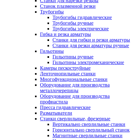
Станки для нарезки резьбы
Станок плазменной резки
Трубогибы
Трубогибы гидравлические
Трубогибы ручные
Трубогибы электрические
Гибка и резка арматуры
Станки для гибки и резки арматуры
Станки для резки арматуры ручные
Гильотины
Гильотины ручные
Гильотины электромеханические
Камеры пескоструйные
Ленточнопильные станки
Многофункциональные станки
Оборудование для производства
металлочерепицы
Оборудование для производства
профнастила
Пресса гидравлические
Разматыватели
Станки сверлильные, фрезерные
Вертикально сверлильные станки
Горизонтально сверлильный станок
Магнитные сверлильные станки