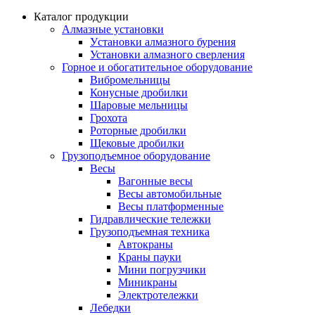
Каталог продукции
Алмазные установки
Уcтановки алмазного бурения
Установки алмазного сверления
Горное и обогатительное оборудование
Вибромельницы
Конусные дробилки
Шаровые мельницы
Грохота
Роторные дробилки
Щековые дробилки
Грузоподъемное оборудование
Весы
Вагонные весы
Весы автомобильные
Весы платформенные
Гидравлические тележки
Грузоподъемная техника
Автокраны
Краны пауки
Мини погрузчики
Миникраны
Электротележки
Лебедки