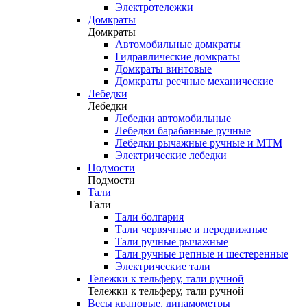
Электротележки
Домкраты
Домкраты
Автомобильные домкраты
Гидравлические домкраты
Домкраты винтовые
Домкраты реечные механические
Лебедки
Лебедки
Лебедки автомобильные
Лебедки барабанные ручные
Лебедки рычажные ручные и МТМ
Электрические лебедки
Подмости
Подмости
Тали
Тали
Тали болгария
Тали червячные и передвижные
Тали ручные рычажные
Тали ручные цепные и шестеренные
Электрические тали
Тележки к тельферу, тали ручной
Тележки к тельферу, тали ручной
Весы крановые, динамометры