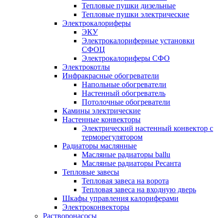
Тепловые пушки дизельные
Тепловые пушки электрические
Электрокалориферы
ЭКУ
Электрокалориферные установки
СФОЦ
Электрокалориферы СФО
Электрокотлы
Инфракрасные обогреватели
Напольные обогреватели
Настенный обогреватель
Потолочные обогреватели
Камины электрические
Настенные конвекторы
Электрический настенный конвектор с
терморегулятором
Радиаторы маслянные
Масляные радиаторы ballu
Масляные радиаторы Ресанта
Тепловые завесы
Тепловая завеса на ворота
Тепловая завеса на входную дверь
Шкафы управления калориферами
Электроконвекторы
Растворонасосы