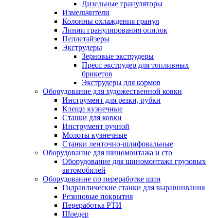
Дизельные грануляторы
Измельчители
Колонны охлаждения гранул
Линии гранулирования опилок
Пеллетайзеры
Экструдеры
Зерновые экструдеры
Пресс экструдер для топливных
брикетов
Экструдеры для кормов
Оборудование для художественной ковки
Инструмент для резки, рубки
Клещи кузнечные
Станки для ковки
Инструмент ручной
Молоты кузнечные
Станки ленточно-шлифовальные
Оборудование для шиномонтажа и сто
Оборудование для шиномонтажа грузовых
автомобилей
Оборудование по переработке шин
Гидравлические станки для выравнивания
Резиновые покрытия
Переработка РТИ
Шредер