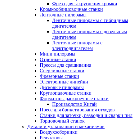
Фреза для закругления кромки
Кромкооблицовочные станки
Ленточные пилорамы
Ленточные пилорамы с гибридным
двигателем
Ленточные пилорамы с дизельным
двигателем
Ленточные пилорамы с
электродвигателем
Мини пилорамы
Отрезные станки
Прессы для сращивания
Сверлильные станки
Фрезерные станки
Электронные линейки
Дисковые пилорамы
Круглопалочные станки
Форматно - раскроечные станки
Производство Китай
Пресс для брикетирования отходов
Станки для заточки, разводки и сварки пил
Торцовочный станок
Детали и узлы машин и механизмов
Воздухосборники
Редукторы