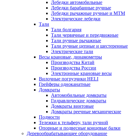
Лебедки автомобильные
Лебедки барабанные ручные
Лебедки рычажные ручные и МТМ
Электрические лебедки
Тали
Тали болгария
Тали червячные и передвижные
Тали ручные рычажные
Тали ручные цепные и шестеренные
Электрические тали
Весы крановые, динамометры
Производства Китай
Производства России
Электронные крановые весы
Вилочные погрузчики HELI
Грейферы одноканатные
Домкраты
Автомобильные домкраты
Гидравлические домкраты
Домкраты винтовые
Домкраты реечные механические
Подмости
Тележки к тельферу, тали ручной
Опорные и подвесные концевые балки
Деревообрабатывающее оборудование