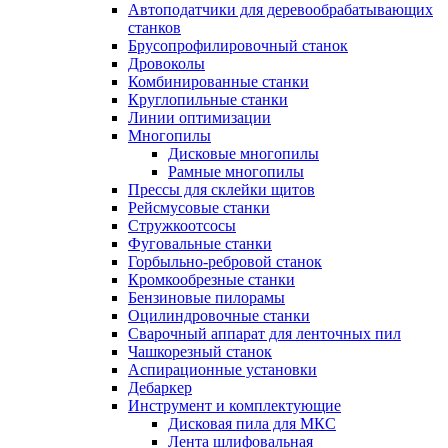
Автоподатчики для деревообрабатывающих
станков
Брусопрофилировочный станок
Дровоколы
Комбинированные станки
Круглопильные станки
Линии оптимизации
Многопилы
Дисковые многопилы
Рамные многопилы
Прессы для склейки щитов
Рейсмусовые станки
Стружкоотсосы
Фуговальные станки
Горбыльно-ребровой станок
Кромкообрезные станки
Бензиновые пилорамы
Оцилиндровочные станки
Сварочный аппарат для ленточных пил
Чашкорезный станок
Аспирационные установки
Дебаркер
Инструмент и комплектующие
Дисковая пила для МКС
Лента шлифовальная