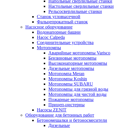
Напольные сверлильные станки
Настольные сверлильные станки
Рельсосверлильные станки
Станок угловысечной
Фальцепрокатный станок
Насосное оборудование
Водонапорные башни
Насос Calpeda
Соединительные устройства
Мотопомпы
Аварийные мотопомпы Varisco
Бензиновые мотопомпы
Высоконапорные мотопомпы
Дизельные мотопомпы
Мотопомпа Meran
Мотопомпы Koshin
Мотопомпы SUBARU
Мотопомпы для грязной воды
Мотопомпы для чистой воды
Пожарные мотопомпы
Прицеп-цистерны
Насосы ZENIT
Оборудование для бетонных работ
Бетономешалки и бетоносмесители
Дизельные