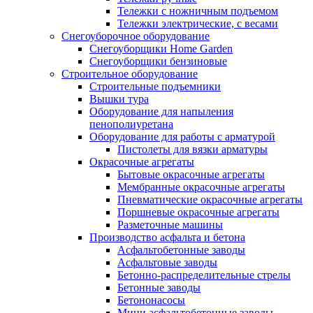
Тележки с ножничным подъемом
Тележки электрические, с весами
Снегоуборочное оборудование
Снегоуборщики Home Garden
Снегоуборщики бензиновые
Строительное оборудование
Cтроительные подъемники
Вышки тура
Оборудование для напыления
пенополиуретана
Оборудование для работы с арматурой
Пистолеты для вязки арматуры
Окрасочные агрегаты
Бытовые окрасочные агрегаты
Мембранные окрасочные агрегаты
Пневматические окрасочные агрегаты
Поршневые окрасочные агрегаты
Разметочные машины
Производство асфальта и бетона
Асфальтобетонные заводы
Асфальтовые заводы
Бетонно-распределительные стрелы
Бетонные заводы
Бетононасосы
Мини асфальтобетонные заводы