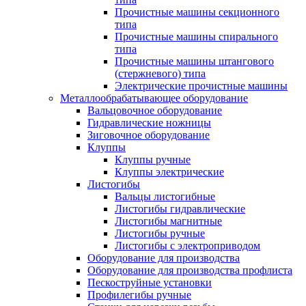
Прочистные машины секционного
типа
Прочистные машины спирального
типа
Прочистные машины штангового
(стержневого) типа
Электрические прочистные машины
Металлообрабатывающее оборудование
Вальцовочное оборудование
Гидравлические ножницы
Зиговочное оборудование
Клуппы
Клуппы ручные
Клуппы электрические
Листогибы
Вальцы листогибные
Листогибы гидравлические
Листогибы магнитные
Листогибы ручные
Листогибы с электроприводом
Оборудование для производства
Оборудование для производства профлиста
Пескоструйные установки
Профилегибы ручные