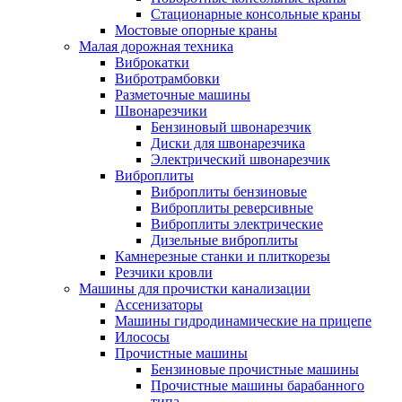
Стационарные консольные краны
Мостовые опорные краны
Малая дорожная техника
Виброкатки
Вибротрамбовки
Разметочные машины
Швонарезчики
Бензиновый швонарезчик
Диски для швонарезчика
Электрический швонарезчик
Виброплиты
Виброплиты бензиновые
Виброплиты реверсивные
Виброплиты электрические
Дизельные виброплиты
Камнерезные станки и плиткорезы
Резчики кровли
Машины для прочистки канализации
Ассенизаторы
Машины гидродинамические на прицепе
Илососы
Прочистные машины
Бензиновые прочистные машины
Прочистные машины барабанного
типа