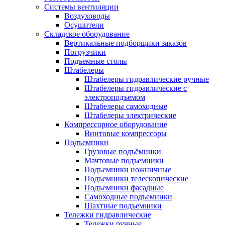
Системы вентиляции
Воздуховоды
Осушители
Складское оборудование
Вертикальные подборщики заказов
Погрузчики
Подъемные столы
Штабелеры
Штабелеры гидравлические ручные
Штабелеры гидравлические с
электроподъемом
Штабелеры самоходные
Штабелеры электрические
Компрессорное оборудование
Винтовые компрессоры
Подъемники
Грузовые подъёмники
Мачтовые подъемники
Подъемники ножничные
Подъемники телескопические
Подъемники фасадные
Самоходные подъемники
Шахтные подъемники
Тележки гидравлические
Тележки ручные