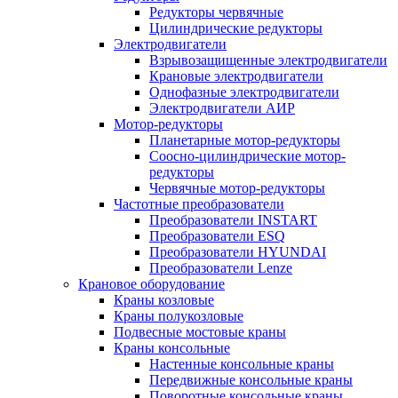
Редукторы червячные
Цилиндрические редукторы
Электродвигатели
Взрывозащищенные электродвигатели
Крановые электродвигатели
Однофазные электродвигатели
Электродвигатели АИР
Мотор-редукторы
Планетарные мотор-редукторы
Соосно-цилиндрические мотор-
редукторы
Червячные мотор-редукторы
Частотные преобразователи
Преобразователи INSTART
Преобразователи ESQ
Преобразователи HYUNDAI
Преобразователи Lenze
Крановое оборудование
Краны козловые
Краны полукозловые
Подвесные мостовые краны
Краны консольные
Настенные консольные краны
Передвижные консольные краны
Поворотные консольные краны