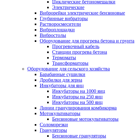
Циклические бетономешалки
Электрические
Виброрейки электрические бензиновые
Глубинные вибраторы
Растворосмесители
Виброплощадки
Вибростолы
Оборудование для прогрева бетона и грунта
Прогревочный кабель
Станции прогрева бетона
Термоматы
Трансформаторы
Оборудование для сельского хозяйства
Барабанные сушилки
Дробилки для зерна
Инкубаторы для яиц
Инкубаторы на 1000 яиц
Инкубаторы на 250 яиц
Инкубаторы на 500 яиц
Линии гранулирования комбикорма
Мотокультиваторы
Бензиновые мотокультиваторы
Соломорезки
Грануляторы
Бензиновые грануляторы