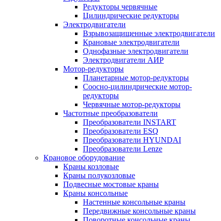
Редукторы червячные
Цилиндрические редукторы
Электродвигатели
Взрывозащищенные электродвигатели
Крановые электродвигатели
Однофазные электродвигатели
Электродвигатели АИР
Мотор-редукторы
Планетарные мотор-редукторы
Соосно-цилиндрические мотор-
редукторы
Червячные мотор-редукторы
Частотные преобразователи
Преобразователи INSTART
Преобразователи ESQ
Преобразователи HYUNDAI
Преобразователи Lenze
Крановое оборудование
Краны козловые
Краны полукозловые
Подвесные мостовые краны
Краны консольные
Настенные консольные краны
Передвижные консольные краны
Поворотные консольные краны