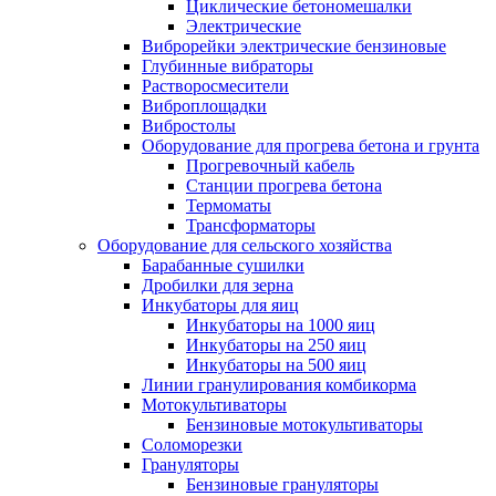
Циклические бетономешалки
Электрические
Виброрейки электрические бензиновые
Глубинные вибраторы
Растворосмесители
Виброплощадки
Вибростолы
Оборудование для прогрева бетона и грунта
Прогревочный кабель
Станции прогрева бетона
Термоматы
Трансформаторы
Оборудование для сельского хозяйства
Барабанные сушилки
Дробилки для зерна
Инкубаторы для яиц
Инкубаторы на 1000 яиц
Инкубаторы на 250 яиц
Инкубаторы на 500 яиц
Линии гранулирования комбикорма
Мотокультиваторы
Бензиновые мотокультиваторы
Соломорезки
Грануляторы
Бензиновые грануляторы