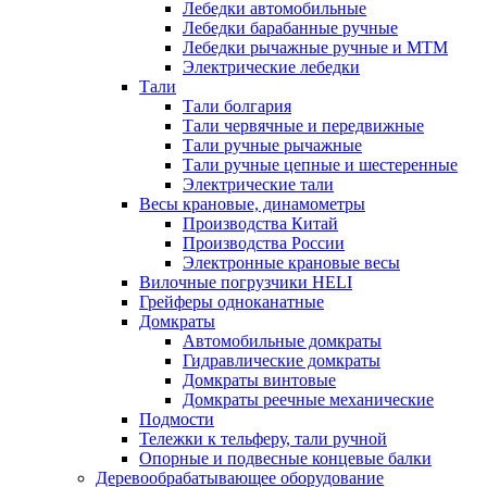
Лебедки автомобильные
Лебедки барабанные ручные
Лебедки рычажные ручные и МТМ
Электрические лебедки
Тали
Тали болгария
Тали червячные и передвижные
Тали ручные рычажные
Тали ручные цепные и шестеренные
Электрические тали
Весы крановые, динамометры
Производства Китай
Производства России
Электронные крановые весы
Вилочные погрузчики HELI
Грейферы одноканатные
Домкраты
Автомобильные домкраты
Гидравлические домкраты
Домкраты винтовые
Домкраты реечные механические
Подмости
Тележки к тельферу, тали ручной
Опорные и подвесные концевые балки
Деревообрабатывающее оборудование