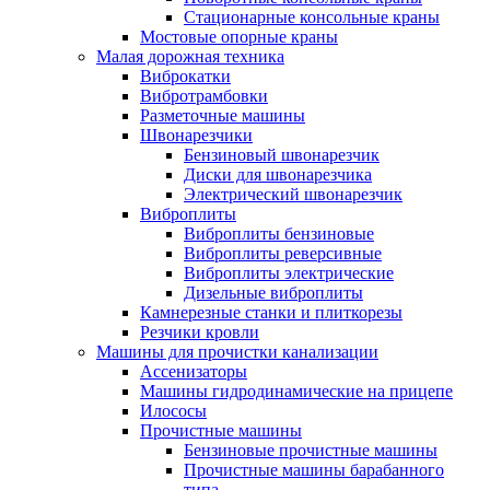
Стационарные консольные краны
Мостовые опорные краны
Малая дорожная техника
Виброкатки
Вибротрамбовки
Разметочные машины
Швонарезчики
Бензиновый швонарезчик
Диски для швонарезчика
Электрический швонарезчик
Виброплиты
Виброплиты бензиновые
Виброплиты реверсивные
Виброплиты электрические
Дизельные виброплиты
Камнерезные станки и плиткорезы
Резчики кровли
Машины для прочистки канализации
Ассенизаторы
Машины гидродинамические на прицепе
Илососы
Прочистные машины
Бензиновые прочистные машины
Прочистные машины барабанного
типа