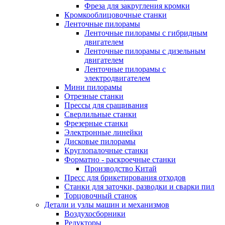
Фреза для закругления кромки
Кромкооблицовочные станки
Ленточные пилорамы
Ленточные пилорамы с гибридным
двигателем
Ленточные пилорамы с дизельным
двигателем
Ленточные пилорамы с
электродвигателем
Мини пилорамы
Отрезные станки
Прессы для сращивания
Сверлильные станки
Фрезерные станки
Электронные линейки
Дисковые пилорамы
Круглопалочные станки
Форматно - раскроечные станки
Производство Китай
Пресс для брикетирования отходов
Станки для заточки, разводки и сварки пил
Торцовочный станок
Детали и узлы машин и механизмов
Воздухосборники
Редукторы