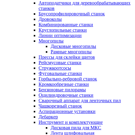
Автоподатчики для деревообрабатывающих
станков
Брусопрофилировочный станок
Дровоколы
Комбинированные станки
Круглопильные станки
Линии оптимизации
Многопилы
Дисковые многопилы
Рамные многопилы
Прессы для склейки щитов
Рейсмусовые станки
Стружкоотсосы
Фуговальные станки
Горбыльно-ребровой станок
Кромкообрезные станки
Бензиновые пилорамы
Оцилиндровочные станки
Сварочный аппарат для ленточных пил
Чашкорезный станок
Аспирационные установки
Дебаркер
Инструмент и комплектующие
Дисковая пила для МКС
Лента шлифовальная