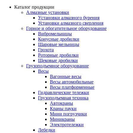
Каталог продукции
Алмазные установки
Уcтановки алмазного бурения
Установки алмазного сверления
Горное и обогатительное оборудование
Вибромельницы
Конусные дробилки
Шаровые мельницы
Грохота
Роторные дробилки
Щековые дробилки
Грузоподъемное оборудование
Весы
Вагонные весы
Весы автомобильные
Весы платформенные
Гидравлические тележки
Грузоподъемная техника
Автокраны
Краны пауки
Мини погрузчики
Миникраны
Электротележки
Лебедки