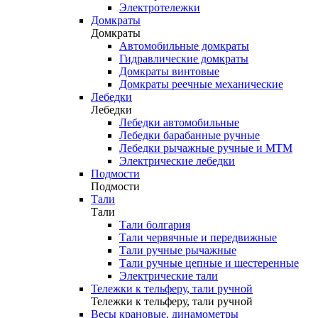
Электротележки
Домкраты
Домкраты
Автомобильные домкраты
Гидравлические домкраты
Домкраты винтовые
Домкраты реечные механические
Лебедки
Лебедки
Лебедки автомобильные
Лебедки барабанные ручные
Лебедки рычажные ручные и МТМ
Электрические лебедки
Подмости
Подмости
Тали
Тали
Тали болгария
Тали червячные и передвижные
Тали ручные рычажные
Тали ручные цепные и шестеренные
Электрические тали
Тележки к тельферу, тали ручной
Тележки к тельферу, тали ручной
Весы крановые, динамометры