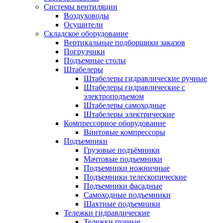
Системы вентиляции
Воздуховоды
Осушители
Складское оборудование
Вертикальные подборщики заказов
Погрузчики
Подъемные столы
Штабелеры
Штабелеры гидравлические ручные
Штабелеры гидравлические с
электроподъемом
Штабелеры самоходные
Штабелеры электрические
Компрессорное оборудование
Винтовые компрессоры
Подъемники
Грузовые подъёмники
Мачтовые подъемники
Подъемники ножничные
Подъемники телескопические
Подъемники фасадные
Самоходные подъемники
Шахтные подъемники
Тележки гидравлические
Тележки ручные