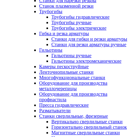
Станки для нарезки резьбы
Станок плазменной резки
Трубогибы
Трубогибы гидравлические
Трубогибы ручные
Трубогибы электрические
Гибка и резка арматуры
Станки для гибки и резки арматуры
Станки для резки арматуры ручные
Гильотины
Гильотины ручные
Гильотины электромеханические
Камеры пескоструйные
Ленточнопильные станки
Многофункциональные станки
Оборудование для производства
металлочерепицы
Оборудование для производства
профнастила
Пресса гидравлические
Разматыватели
Станки сверлильные, фрезерные
Вертикально сверлильные станки
Горизонтально сверлильный станок
Магнитные сверлильные станки