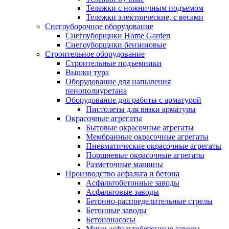
Тележки с ножничным подъемом
Тележки электрические, с весами
Снегоуборочное оборудование
Снегоуборщики Home Garden
Снегоуборщики бензиновые
Строительное оборудование
Cтроительные подъемники
Вышки тура
Оборудование для напыления
пенополиуретана
Оборудование для работы с арматурой
Пистолеты для вязки арматуры
Окрасочные агрегаты
Бытовые окрасочные агрегаты
Мембранные окрасочные агрегаты
Пневматические окрасочные агрегаты
Поршневые окрасочные агрегаты
Разметочные машины
Производство асфальта и бетона
Асфальтобетонные заводы
Асфальтовые заводы
Бетонно-распределительные стрелы
Бетонные заводы
Бетононасосы
Мини асфальтобетонные заводы