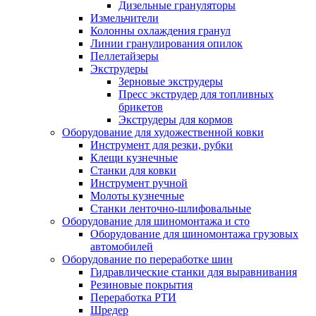
Дизельные грануляторы
Измельчители
Колонны охлаждения гранул
Линии гранулирования опилок
Пеллетайзеры
Экструдеры
Зерновые экструдеры
Пресс экструдер для топливных
брикетов
Экструдеры для кормов
Оборудование для художественной ковки
Инструмент для резки, рубки
Клещи кузнечные
Станки для ковки
Инструмент ручной
Молоты кузнечные
Станки ленточно-шлифовальные
Оборудование для шиномонтажа и сто
Оборудование для шиномонтажа грузовых
автомобилей
Оборудование по переработке шин
Гидравлические станки для выравнивания
Резиновые покрытия
Переработка РТИ
Шредер