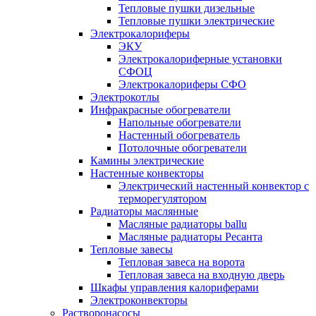
Тепловые пушки дизельные
Тепловые пушки электрические
Электрокалориферы
ЭКУ
Электрокалориферные установки
СФОЦ
Электрокалориферы СФО
Электрокотлы
Инфракрасные обогреватели
Напольные обогреватели
Настенный обогреватель
Потолочные обогреватели
Камины электрические
Настенные конвекторы
Электрический настенный конвектор с
терморегулятором
Радиаторы маслянные
Масляные радиаторы ballu
Масляные радиаторы Ресанта
Тепловые завесы
Тепловая завеса на ворота
Тепловая завеса на входную дверь
Шкафы управления калориферами
Электроконвекторы
Растворонасосы