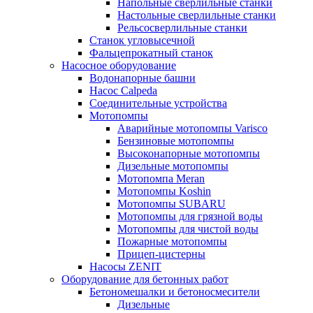
Напольные сверлильные станки
Настольные сверлильные станки
Рельсосверлильные станки
Станок угловысечной
Фальцепрокатный станок
Насосное оборудование
Водонапорные башни
Насос Calpeda
Соединительные устройства
Мотопомпы
Аварийные мотопомпы Varisco
Бензиновые мотопомпы
Высоконапорные мотопомпы
Дизельные мотопомпы
Мотопомпа Meran
Мотопомпы Koshin
Мотопомпы SUBARU
Мотопомпы для грязной воды
Мотопомпы для чистой воды
Пожарные мотопомпы
Прицеп-цистерны
Насосы ZENIT
Оборудование для бетонных работ
Бетономешалки и бетоносмесители
Дизельные