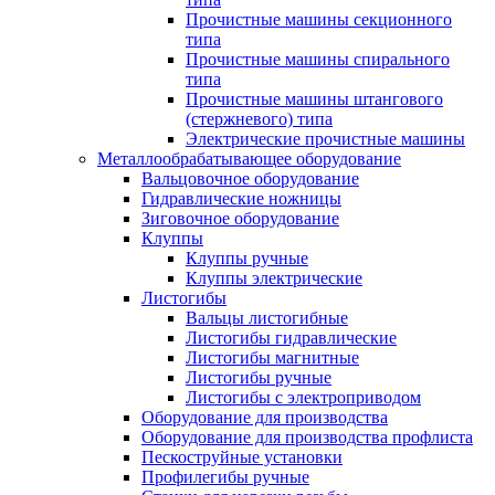
Прочистные машины секционного
типа
Прочистные машины спирального
типа
Прочистные машины штангового
(стержневого) типа
Электрические прочистные машины
Металлообрабатывающее оборудование
Вальцовочное оборудование
Гидравлические ножницы
Зиговочное оборудование
Клуппы
Клуппы ручные
Клуппы электрические
Листогибы
Вальцы листогибные
Листогибы гидравлические
Листогибы магнитные
Листогибы ручные
Листогибы с электроприводом
Оборудование для производства
Оборудование для производства профлиста
Пескоструйные установки
Профилегибы ручные