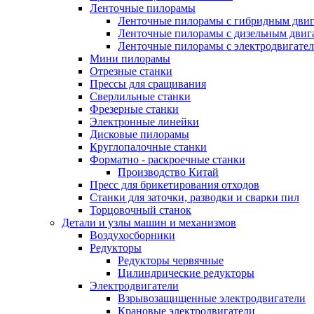
Ленточные пилорамы
Ленточные пилорамы с гибридным двиг
Ленточные пилорамы с дизельным двиг
Ленточные пилорамы с электродвигате
Мини пилорамы
Отрезные станки
Прессы для сращивания
Сверлильные станки
Фрезерные станки
Электронные линейки
Дисковые пилорамы
Круглопалочные станки
Форматно - раскроечные станки
Производство Китай
Пресс для брикетирования отходов
Станки для заточки, разводки и сварки пил
Торцовочный станок
Детали и узлы машин и механизмов
Воздухосборники
Редукторы
Редукторы червячные
Цилиндрические редукторы
Электродвигатели
Взрывозащищенные электродвигатели
Крановые электродвигатели