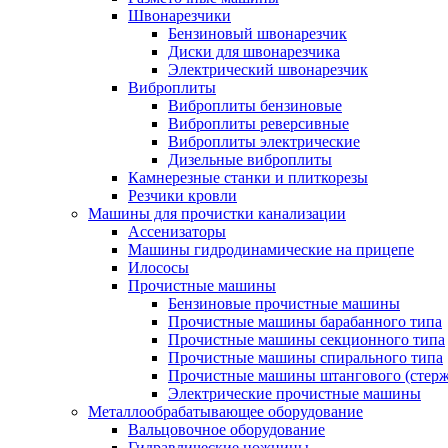
Швонарезчики
Бензиновый швонарезчик
Диски для швонарезчика
Электрический швонарезчик
Виброплиты
Виброплиты бензиновые
Виброплиты реверсивные
Виброплиты электрические
Дизельные виброплиты
Камнерезные станки и плиткорезы
Резчики кровли
Машины для прочистки канализации
Ассенизаторы
Машины гидродинамические на прицепе
Илососы
Прочистные машины
Бензиновые прочистные машины
Прочистные машины барабанного типа
Прочистные машины секционного типа
Прочистные машины спирального типа
Прочистные машины штангового (стерж
Электрические прочистные машины
Металлообрабатывающее оборудование
Вальцовочное оборудование
Гидравлические ножницы