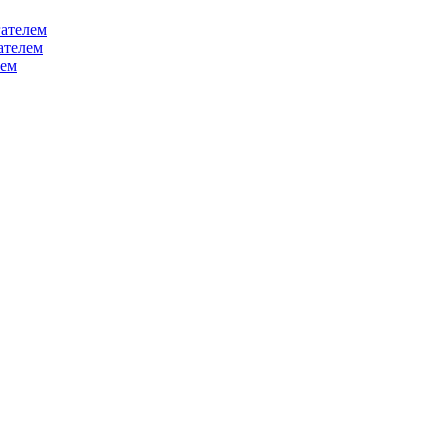
ателем
ателем
лем