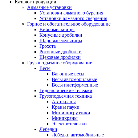
Каталог продукции
Алмазные установки
Уcтановки алмазного бурения
Установки алмазного сверления
Горное и обогатительное оборудование
Вибромельницы
Конусные дробилки
Шаровые мельницы
Грохота
Роторные дробилки
Щековые дробилки
Грузоподъемное оборудование
Весы
Вагонные весы
Весы автомобильные
Весы платформенные
Гидравлические тележки
Грузоподъемная техника
Автокраны
Краны пауки
Мини погрузчики
Миникраны
Электротележки
Лебедки
Лебедки автомобильные