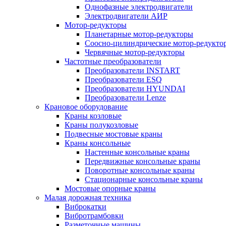
Однофазные электродвигатели
Электродвигатели АИР
Мотор-редукторы
Планетарные мотор-редукторы
Соосно-цилиндрические мотор-редукто
Червячные мотор-редукторы
Частотные преобразователи
Преобразователи INSTART
Преобразователи ESQ
Преобразователи HYUNDAI
Преобразователи Lenze
Крановое оборудование
Краны козловые
Краны полукозловые
Подвесные мостовые краны
Краны консольные
Настенные консольные краны
Передвижные консольные краны
Поворотные консольные краны
Стационарные консольные краны
Мостовые опорные краны
Малая дорожная техника
Виброкатки
Вибротрамбовки
Разметочные машины