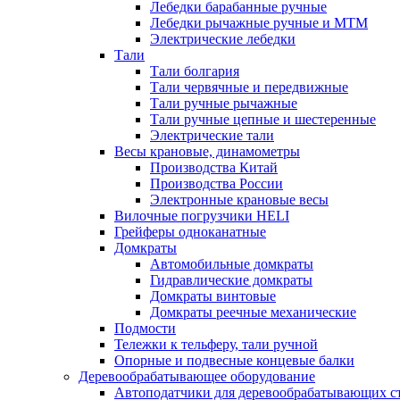
Лебедки барабанные ручные
Лебедки рычажные ручные и МТМ
Электрические лебедки
Тали
Тали болгария
Тали червячные и передвижные
Тали ручные рычажные
Тали ручные цепные и шестеренные
Электрические тали
Весы крановые, динамометры
Производства Китай
Производства России
Электронные крановые весы
Вилочные погрузчики HELI
Грейферы одноканатные
Домкраты
Автомобильные домкраты
Гидравлические домкраты
Домкраты винтовые
Домкраты реечные механические
Подмости
Тележки к тельферу, тали ручной
Опорные и подвесные концевые балки
Деревообрабатывающее оборудование
Автоподатчики для деревообрабатывающих с