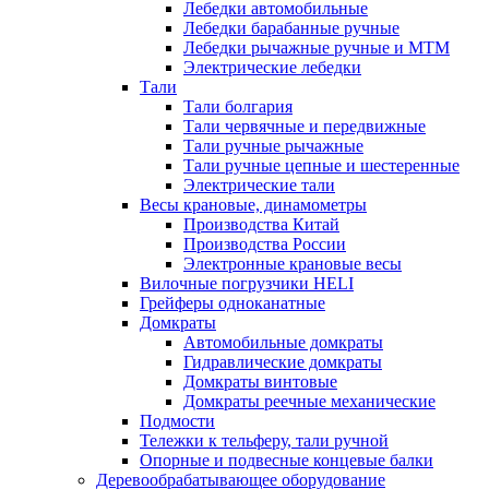
Лебедки автомобильные
Лебедки барабанные ручные
Лебедки рычажные ручные и МТМ
Электрические лебедки
Тали
Тали болгария
Тали червячные и передвижные
Тали ручные рычажные
Тали ручные цепные и шестеренные
Электрические тали
Весы крановые, динамометры
Производства Китай
Производства России
Электронные крановые весы
Вилочные погрузчики HELI
Грейферы одноканатные
Домкраты
Автомобильные домкраты
Гидравлические домкраты
Домкраты винтовые
Домкраты реечные механические
Подмости
Тележки к тельферу, тали ручной
Опорные и подвесные концевые балки
Деревообрабатывающее оборудование