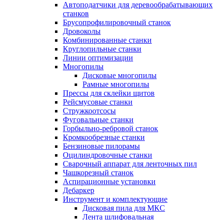
Автоподатчики для деревообрабатывающих
станков
Брусопрофилировочный станок
Дровоколы
Комбинированные станки
Круглопильные станки
Линии оптимизации
Многопилы
Дисковые многопилы
Рамные многопилы
Прессы для склейки щитов
Рейсмусовые станки
Стружкоотсосы
Фуговальные станки
Горбыльно-ребровой станок
Кромкообрезные станки
Бензиновые пилорамы
Оцилиндровочные станки
Сварочный аппарат для ленточных пил
Чашкорезный станок
Аспирационные установки
Дебаркер
Инструмент и комплектующие
Дисковая пила для МКС
Лента шлифовальная