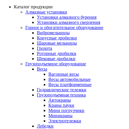
Каталог продукции
Алмазные установки
Уcтановки алмазного бурения
Установки алмазного сверления
Горное и обогатительное оборудование
Вибромельницы
Конусные дробилки
Шаровые мельницы
Грохота
Роторные дробилки
Щековые дробилки
Грузоподъемное оборудование
Весы
Вагонные весы
Весы автомобильные
Весы платформенные
Гидравлические тележки
Грузоподъемная техника
Автокраны
Краны пауки
Мини погрузчики
Миникраны
Электротележки
Лебедки