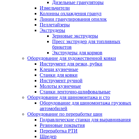
Дизельные грануляторы
Измельчители
Колонны охлаждения гранул
Линии гранулирования опилок
Пеллетайзеры
Экструдеры
Зерновые экструдеры
Пресс экструдер для топливных
брикетов
Экструдеры для кормов
Оборудование для художественной ковки
Инструмент для резки, рубки
Клещи кузнечные
Станки для ковки
Инструмент ручной
Молоты кузнечные
Станки ленточно-шлифовальные
Оборудование для шиномонтажа и сто
Оборудование для шиномонтажа грузовых
автомобилей
Оборудование по переработке шин
Гидравлические станки для выравнивания
Резиновые покрытия
Переработка РТИ
Шредер