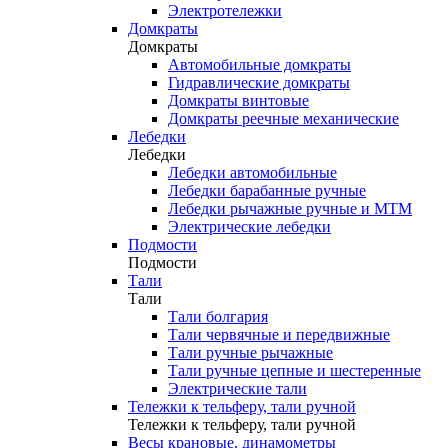
Электротележки
Домкраты
Домкраты
Автомобильные домкраты
Гидравлические домкраты
Домкраты винтовые
Домкраты реечные механические
Лебедки
Лебедки
Лебедки автомобильные
Лебедки барабанные ручные
Лебедки рычажные ручные и МТМ
Электрические лебедки
Подмости
Подмости
Тали
Тали
Тали болгария
Тали червячные и передвижные
Тали ручные рычажные
Тали ручные цепные и шестеренные
Электрические тали
Тележки к тельферу, тали ручной
Тележки к тельферу, тали ручной
Весы крановые, динамометры