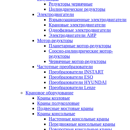
Редукторы червячные
Цилиндрические редукторы
Электродвигатели
Взрывозащищенные электродвигатели
Крановые электродвигатели
Однофазные электродвигатели
Электродвигатели АИР
Мотор-редукторы
Планетарные мотор-редукторы
Соосно-цилиндрические мотор-
редукторы
Червячные мотор-редукторы
Частотные преобразователи
Преобразователи INSTART
Преобразователи ESQ
Преобразователи HYUNDAI
Преобразователи Lenze
Крановое оборудование
Краны козловые
Краны полукозловые
Подвесные мостовые краны
Краны консольные
Настенные консольные краны
Передвижные консольные краны
Поворотные консольные краны