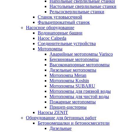
Напольные сверлильные станки
Настольные сверлильные станки
Рельсосверлильные станки
Станок угловысечной
Фальцепрокатный станок
Насосное оборудование
Водонапорные башни
Насос Calpeda
Соединительные устройства
Мотопомпы
Аварийные мотопомпы Varisco
Бензиновые мотопомпы
Высоконапорные мотопомпы
Дизельные мотопомпы
Мотопомпа Meran
Мотопомпы Koshin
Мотопомпы SUBARU
Мотопомпы для грязной воды
Мотопомпы для чистой воды
Пожарные мотопомпы
Прицеп-цистерны
Насосы ZENIT
Оборудование для бетонных работ
Бетономешалки и бетоносмесители
Дизельные