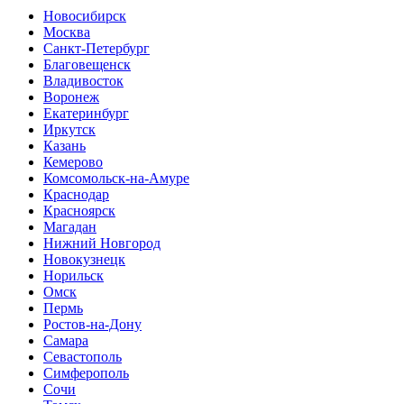
Новосибирск
Москва
Санкт-Петербург
Благовещенск
Владивосток
Воронеж
Екатеринбург
Иркутск
Казань
Кемерово
Комсомольск-на-Амуре
Краснодар
Красноярск
Магадан
Нижний Новгород
Новокузнецк
Норильск
Омск
Пермь
Ростов-на-Дону
Самара
Севастополь
Симферополь
Сочи