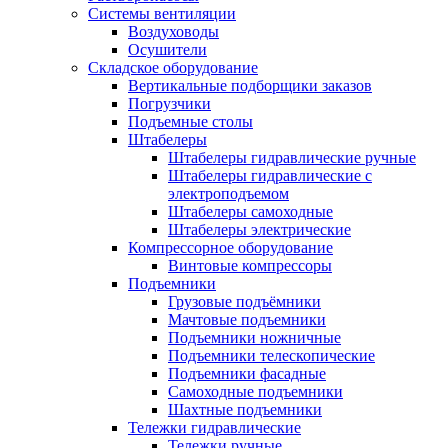
Системы вентиляции
Воздуховоды
Осушители
Складское оборудование
Вертикальные подборщики заказов
Погрузчики
Подъемные столы
Штабелеры
Штабелеры гидравлические ручные
Штабелеры гидравлические с
электроподъемом
Штабелеры самоходные
Штабелеры электрические
Компрессорное оборудование
Винтовые компрессоры
Подъемники
Грузовые подъёмники
Мачтовые подъемники
Подъемники ножничные
Подъемники телескопические
Подъемники фасадные
Самоходные подъемники
Шахтные подъемники
Тележки гидравлические
Тележки ручные