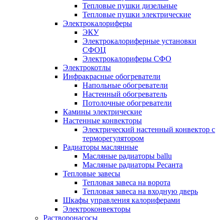
Тепловые пушки дизельные
Тепловые пушки электрические
Электрокалориферы
ЭКУ
Электрокалориферные установки
СФОЦ
Электрокалориферы СФО
Электрокотлы
Инфракрасные обогреватели
Напольные обогреватели
Настенный обогреватель
Потолочные обогреватели
Камины электрические
Настенные конвекторы
Электрический настенный конвектор с
терморегулятором
Радиаторы маслянные
Масляные радиаторы ballu
Масляные радиаторы Ресанта
Тепловые завесы
Тепловая завеса на ворота
Тепловая завеса на входную дверь
Шкафы управления калориферами
Электроконвекторы
Растворонасосы