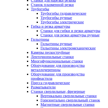
Станки для нарезки резьбы
Станок плазменной резки
Трубогибы
Трубогибы гидравлические
Трубогибы ручные
Трубогибы электрические
Гибка и резка арматуры
Станки для гибки и резки арматуры
Станки для резки арматуры ручные
Гильотины
Гильотины ручные
Гильотины электромеханические
Камеры пескоструйные
Ленточнопильные станки
Многофункциональные станки
Оборудование для производства
металлочерепицы
Оборудование для производства
профнастила
Пресса гидравлические
Разматыватели
Станки сверлильные, фрезерные
Вертикально сверлильные станки
Горизонтально сверлильный станок
Магнитные сверлильные станки