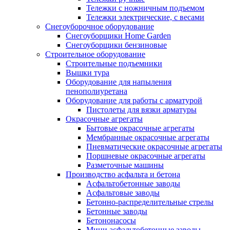
Тележки с ножничным подъемом
Тележки электрические, с весами
Снегоуборочное оборудование
Снегоуборщики Home Garden
Снегоуборщики бензиновые
Строительное оборудование
Cтроительные подъемники
Вышки тура
Оборудование для напыления
пенополиуретана
Оборудование для работы с арматурой
Пистолеты для вязки арматуры
Окрасочные агрегаты
Бытовые окрасочные агрегаты
Мембранные окрасочные агрегаты
Пневматические окрасочные агрегаты
Поршневые окрасочные агрегаты
Разметочные машины
Производство асфальта и бетона
Асфальтобетонные заводы
Асфальтовые заводы
Бетонно-распределительные стрелы
Бетонные заводы
Бетононасосы
Мини асфальтобетонные заводы