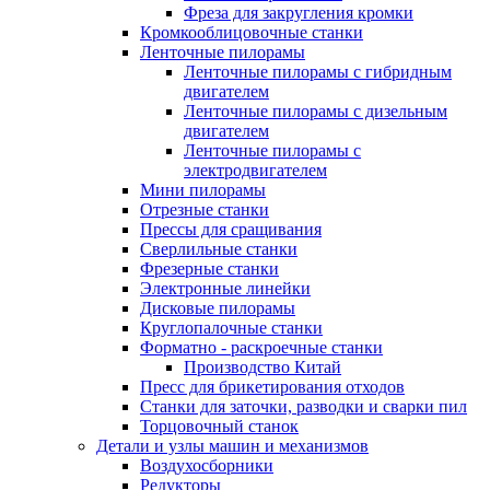
Фреза для закругления кромки
Кромкооблицовочные станки
Ленточные пилорамы
Ленточные пилорамы с гибридным
двигателем
Ленточные пилорамы с дизельным
двигателем
Ленточные пилорамы с
электродвигателем
Мини пилорамы
Отрезные станки
Прессы для сращивания
Сверлильные станки
Фрезерные станки
Электронные линейки
Дисковые пилорамы
Круглопалочные станки
Форматно - раскроечные станки
Производство Китай
Пресс для брикетирования отходов
Станки для заточки, разводки и сварки пил
Торцовочный станок
Детали и узлы машин и механизмов
Воздухосборники
Редукторы