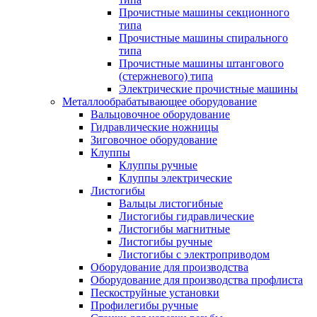
Прочистные машины секционного
типа
Прочистные машины спирального
типа
Прочистные машины штангового
(стержневого) типа
Электрические прочистные машины
Металлообрабатывающее оборудование
Вальцовочное оборудование
Гидравлические ножницы
Зиговочное оборудование
Клуппы
Клуппы ручные
Клуппы электрические
Листогибы
Вальцы листогибные
Листогибы гидравлические
Листогибы магнитные
Листогибы ручные
Листогибы с электроприводом
Оборудование для производства
Оборудование для производства профлиста
Пескоструйные установки
Профилегибы ручные