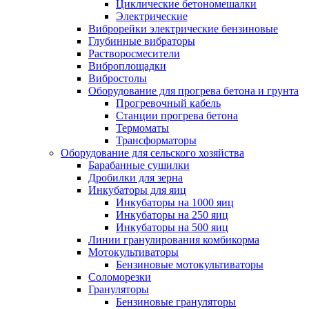
Циклические бетономешалки
Электрические
Виброрейки электрические бензиновые
Глубинные вибраторы
Растворосмесители
Виброплощадки
Вибростолы
Оборудование для прогрева бетона и грунта
Прогревочный кабель
Станции прогрева бетона
Термоматы
Трансформаторы
Оборудование для сельского хозяйства
Барабанные сушилки
Дробилки для зерна
Инкубаторы для яиц
Инкубаторы на 1000 яиц
Инкубаторы на 250 яиц
Инкубаторы на 500 яиц
Линии гранулирования комбикорма
Мотокультиваторы
Бензиновые мотокультиваторы
Соломорезки
Грануляторы
Бензиновые грануляторы