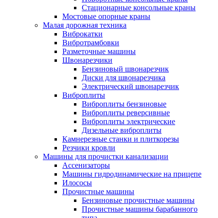
Стационарные консольные краны
Мостовые опорные краны
Малая дорожная техника
Виброкатки
Вибротрамбовки
Разметочные машины
Швонарезчики
Бензиновый швонарезчик
Диски для швонарезчика
Электрический швонарезчик
Виброплиты
Виброплиты бензиновые
Виброплиты реверсивные
Виброплиты электрические
Дизельные виброплиты
Камнерезные станки и плиткорезы
Резчики кровли
Машины для прочистки канализации
Ассенизаторы
Машины гидродинамические на прицепе
Илососы
Прочистные машины
Бензиновые прочистные машины
Прочистные машины барабанного
типа