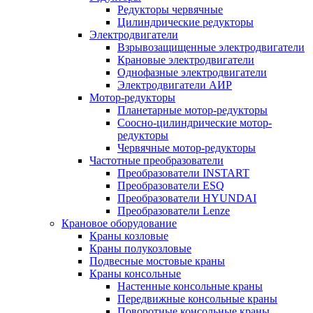
Редукторы червячные
Цилиндрические редукторы
Электродвигатели
Взрывозащищенные электродвигатели
Крановые электродвигатели
Однофазные электродвигатели
Электродвигатели АИР
Мотор-редукторы
Планетарные мотор-редукторы
Соосно-цилиндрические мотор-
редукторы
Червячные мотор-редукторы
Частотные преобразователи
Преобразователи INSTART
Преобразователи ESQ
Преобразователи HYUNDAI
Преобразователи Lenze
Крановое оборудование
Краны козловые
Краны полукозловые
Подвесные мостовые краны
Краны консольные
Настенные консольные краны
Передвижные консольные краны
Поворотные консольные краны