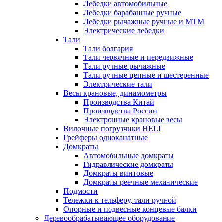
Лебедки автомобильные
Лебедки барабанные ручные
Лебедки рычажные ручные и МТМ
Электрические лебедки
Тали
Тали болгария
Тали червячные и передвижные
Тали ручные рычажные
Тали ручные цепные и шестеренные
Электрические тали
Весы крановые, динамометры
Производства Китай
Производства России
Электронные крановые весы
Вилочные погрузчики HELI
Грейферы одноканатные
Домкраты
Автомобильные домкраты
Гидравлические домкраты
Домкраты винтовые
Домкраты реечные механические
Подмости
Тележки к тельферу, тали ручной
Опорные и подвесные концевые балки
Деревообрабатывающее оборудование