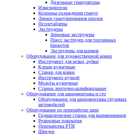
Дизельные грануляторы
Измельчители
Колонны охлаждения гранул
Линии гранулирования опилок
Пеллетайзеры
Экструдеры
Зерновые экструдеры
Пресс экструдер для топливных
брикетов
Экструдеры для кормов
Оборудование для художественной ковки
Инструмент для резки, рубки
Клещи кузнечные
Станки для ковки
Инструмент ручной
Молоты кузнечные
Станки ленточно-шлифовальные
Оборудование для шиномонтажа и сто
Оборудование для шиномонтажа грузовых
автомобилей
Оборудование по переработке шин
Гидравлические станки для выравнивания
Резиновые покрытия
Переработка РТИ
Шредер