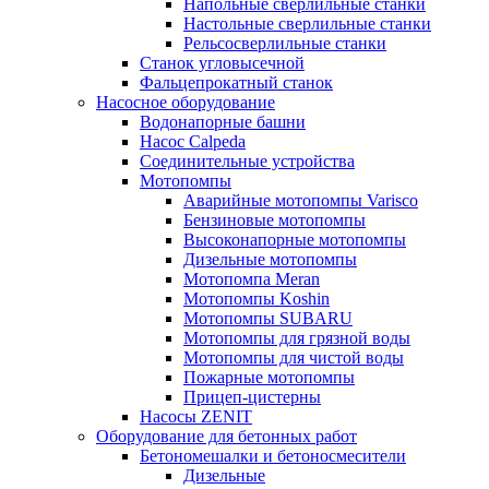
Напольные сверлильные станки
Настольные сверлильные станки
Рельсосверлильные станки
Станок угловысечной
Фальцепрокатный станок
Насосное оборудование
Водонапорные башни
Насос Calpeda
Соединительные устройства
Мотопомпы
Аварийные мотопомпы Varisco
Бензиновые мотопомпы
Высоконапорные мотопомпы
Дизельные мотопомпы
Мотопомпа Meran
Мотопомпы Koshin
Мотопомпы SUBARU
Мотопомпы для грязной воды
Мотопомпы для чистой воды
Пожарные мотопомпы
Прицеп-цистерны
Насосы ZENIT
Оборудование для бетонных работ
Бетономешалки и бетоносмесители
Дизельные