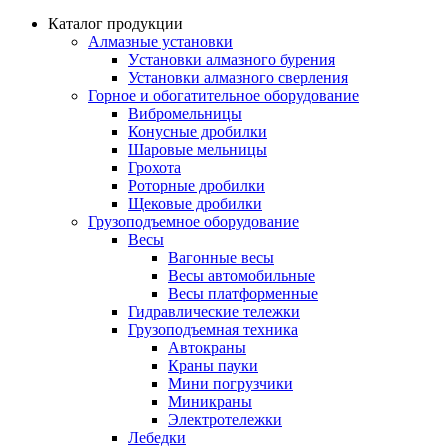
Каталог продукции
Алмазные установки
Уcтановки алмазного бурения
Установки алмазного сверления
Горное и обогатительное оборудование
Вибромельницы
Конусные дробилки
Шаровые мельницы
Грохота
Роторные дробилки
Щековые дробилки
Грузоподъемное оборудование
Весы
Вагонные весы
Весы автомобильные
Весы платформенные
Гидравлические тележки
Грузоподъемная техника
Автокраны
Краны пауки
Мини погрузчики
Миникраны
Электротележки
Лебедки