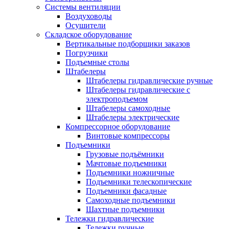
Системы вентиляции
Воздуховоды
Осушители
Складское оборудование
Вертикальные подборщики заказов
Погрузчики
Подъемные столы
Штабелеры
Штабелеры гидравлические ручные
Штабелеры гидравлические с
электроподъемом
Штабелеры самоходные
Штабелеры электрические
Компрессорное оборудование
Винтовые компрессоры
Подъемники
Грузовые подъёмники
Мачтовые подъемники
Подъемники ножничные
Подъемники телескопические
Подъемники фасадные
Самоходные подъемники
Шахтные подъемники
Тележки гидравлические
Тележки ручные