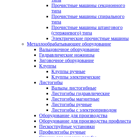
Прочистные машины секционного
типа
Прочистные машины спирального
типа
Прочистные машины штангового
(стержневого) типа
Электрические прочистные машины
Металлообрабатывающее оборудование
Вальцовочное оборудование
Гидравлические ножницы
Зиговочное оборудование
Клуппы
Клуппы ручные
Клуппы электрические
Листогибы
Вальцы листогибные
Листогибы гидравлические
Листогибы магнитные
Листогибы ручные
Листогибы с электроприводом
Оборудование для производства
Оборудование для производства профлиста
Пескоструйные установки
Профилегибы ручные