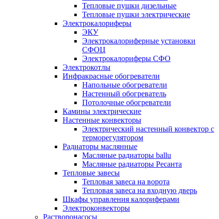
Тепловые пушки дизельные
Тепловые пушки электрические
Электрокалориферы
ЭКУ
Электрокалориферные установки
СФОЦ
Электрокалориферы СФО
Электрокотлы
Инфракрасные обогреватели
Напольные обогреватели
Настенный обогреватель
Потолочные обогреватели
Камины электрические
Настенные конвекторы
Электрический настенный конвектор с
терморегулятором
Радиаторы маслянные
Масляные радиаторы ballu
Масляные радиаторы Ресанта
Тепловые завесы
Тепловая завеса на ворота
Тепловая завеса на входную дверь
Шкафы управления калориферами
Электроконвекторы
Растворонасосы