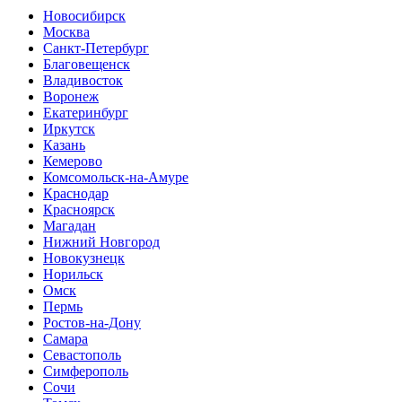
Новосибирск
Москва
Санкт-Петербург
Благовещенск
Владивосток
Воронеж
Екатеринбург
Иркутск
Казань
Кемерово
Комсомольск-на-Амуре
Краснодар
Красноярск
Магадан
Нижний Новгород
Новокузнецк
Норильск
Омск
Пермь
Ростов-на-Дону
Самара
Севастополь
Симферополь
Сочи