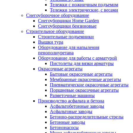
Тележки с ножничным подъемом
Тележки электрические, с весами
Снегоуборочное оборудование
Снегоуборщики Home Garden
Снегоуборщики бензиновые
Строительное оборудование
Cтроительные подъемники
Вышки тура
Оборудование для напыления
пенополиуретана
Оборудование для работы с арматурой
Пистолеты для вязки арматуры
Окрасочные агрегаты
Бытовые окрасочные агрегаты
Мембранные окрасочные агрегаты
Пневматические окрасочные агрегаты
Поршневые окрасочные агрегаты
Разметочные машины
Производство асфальта и бетона
Асфальтобетонные заводы
Асфальтовые заводы
Бетонно-распределительные стрелы
Бетонные заводы
Бетононасосы
Мини асфальтобетонные заводы