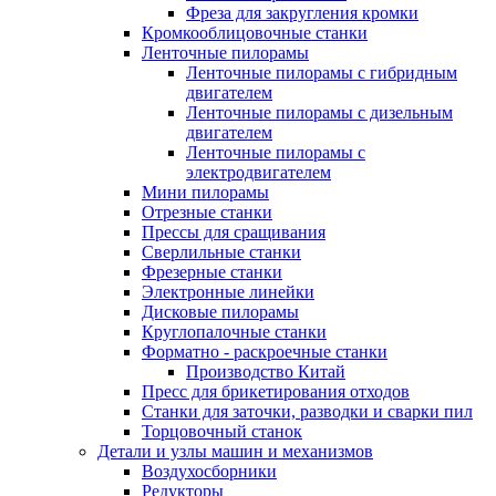
Фреза для закругления кромки
Кромкооблицовочные станки
Ленточные пилорамы
Ленточные пилорамы с гибридным
двигателем
Ленточные пилорамы с дизельным
двигателем
Ленточные пилорамы с
электродвигателем
Мини пилорамы
Отрезные станки
Прессы для сращивания
Сверлильные станки
Фрезерные станки
Электронные линейки
Дисковые пилорамы
Круглопалочные станки
Форматно - раскроечные станки
Производство Китай
Пресс для брикетирования отходов
Станки для заточки, разводки и сварки пил
Торцовочный станок
Детали и узлы машин и механизмов
Воздухосборники
Редукторы