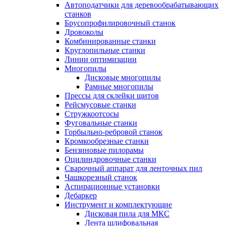
Автоподатчики для деревообрабатывающих
станков
Брусопрофилировочный станок
Дровоколы
Комбинированные станки
Круглопильные станки
Линии оптимизации
Многопилы
Дисковые многопилы
Рамные многопилы
Прессы для склейки щитов
Рейсмусовые станки
Стружкоотсосы
Фуговальные станки
Горбыльно-ребровой станок
Кромкообрезные станки
Бензиновые пилорамы
Оцилиндровочные станки
Сварочный аппарат для ленточных пил
Чашкорезный станок
Аспирационные установки
Дебаркер
Инструмент и комплектующие
Дисковая пила для МКС
Лента шлифовальная