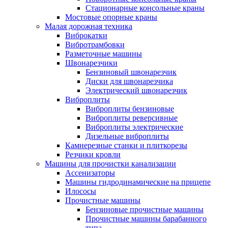
Стационарные консольные краны
Мостовые опорные краны
Малая дорожная техника
Виброкатки
Вибротрамбовки
Разметочные машины
Швонарезчики
Бензиновый швонарезчик
Диски для швонарезчика
Электрический швонарезчик
Виброплиты
Виброплиты бензиновые
Виброплиты реверсивные
Виброплиты электрические
Дизельные виброплиты
Камнерезные станки и плиткорезы
Резчики кровли
Машины для прочистки канализации
Ассенизаторы
Машины гидродинамические на прицепе
Илососы
Прочистные машины
Бензиновые прочистные машины
Прочистные машины барабанного
типа