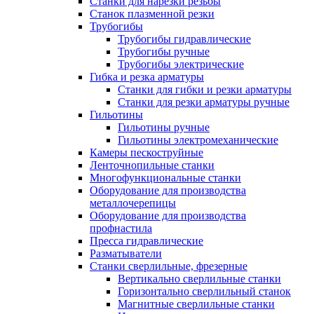
Станки для нарезки резьбы
Станок плазменной резки
Трубогибы
Трубогибы гидравлические
Трубогибы ручные
Трубогибы электрические
Гибка и резка арматуры
Станки для гибки и резки арматуры
Станки для резки арматуры ручные
Гильотины
Гильотины ручные
Гильотины электромеханические
Камеры пескоструйные
Ленточнопильные станки
Многофункциональные станки
Оборудование для производства
металлочерепицы
Оборудование для производства
профнастила
Пресса гидравлические
Разматыватели
Станки сверлильные, фрезерные
Вертикально сверлильные станки
Горизонтально сверлильный станок
Магнитные сверлильные станки