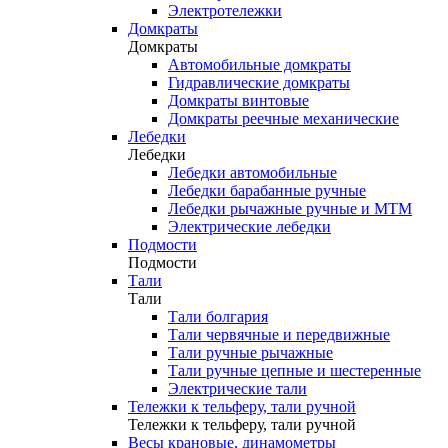
Электротележки
Домкраты
Домкраты
Автомобильные домкраты
Гидравлические домкраты
Домкраты винтовые
Домкраты реечные механические
Лебедки
Лебедки
Лебедки автомобильные
Лебедки барабанные ручные
Лебедки рычажные ручные и МТМ
Электрические лебедки
Подмости
Подмости
Тали
Тали
Тали болгария
Тали червячные и передвижные
Тали ручные рычажные
Тали ручные цепные и шестеренные
Электрические тали
Тележки к тельферу, тали ручной
Тележки к тельферу, тали ручной
Весы крановые, динамометры