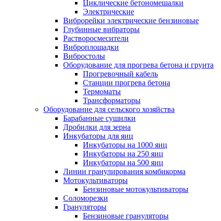
Циклические бетономешалки
Электрические
Виброрейки электрические бензиновые
Глубинные вибраторы
Растворосмесители
Виброплощадки
Вибростолы
Оборудование для прогрева бетона и грунта
Прогревочный кабель
Станции прогрева бетона
Термоматы
Трансформаторы
Оборудование для сельского хозяйства
Барабанные сушилки
Дробилки для зерна
Инкубаторы для яиц
Инкубаторы на 1000 яиц
Инкубаторы на 250 яиц
Инкубаторы на 500 яиц
Линии гранулирования комбикорма
Мотокультиваторы
Бензиновые мотокультиваторы
Соломорезки
Грануляторы
Бензиновые грануляторы