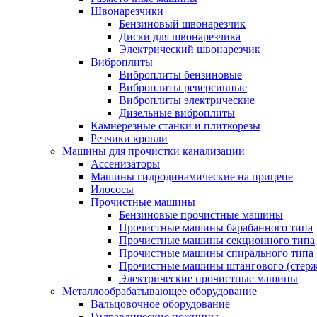
Швонарезчики
Бензиновый швонарезчик
Диски для швонарезчика
Электрический швонарезчик
Виброплиты
Виброплиты бензиновые
Виброплиты реверсивные
Виброплиты электрические
Дизельные виброплиты
Камнерезные станки и плиткорезы
Резчики кровли
Машины для прочистки канализации
Ассенизаторы
Машины гидродинамические на прицепе
Илососы
Прочистные машины
Бензиновые прочистные машины
Прочистные машины барабанного типа
Прочистные машины секционного типа
Прочистные машины спирального типа
Прочистные машины штангового (стерж
Электрические прочистные машины
Металлообрабатывающее оборудование
Вальцовочное оборудование
Гидравлические ножницы