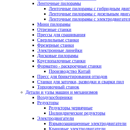
Ленточные пилорамы
Ленточные пилорамы с гибридным двиг
Ленточные пилорамы с дизельным двиг
Ленточные пилорамы с электродвигате
Мини пилорамы
Отрезные станки
Прессы для сращивания
Сверлильные станки
Фрезерные станки
Электронные линейки
Дисковые пилорамы
Круглопалочные станки
Форматно - раскроечные станки
Производство Китай
Пресс для брикетирования отходов
Станки для заточки, разводки и сварки пил
Торцовочный станок
Детали и узлы машин и механизмов
Воздухосборники
Редукторы
Редукторы червячные
Цилиндрические редукторы
Электродвигатели
Взрывозащищенные электродвигатели
Крановые электродвигатели