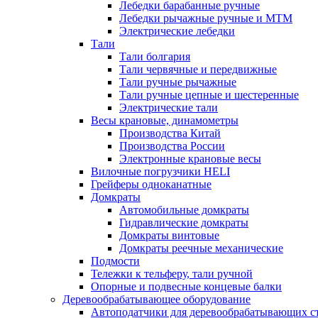
Лебедки барабанные ручные
Лебедки рычажные ручные и МТМ
Электрические лебедки
Тали
Тали болгария
Тали червячные и передвижные
Тали ручные рычажные
Тали ручные цепные и шестеренные
Электрические тали
Весы крановые, динамометры
Производства Китай
Производства России
Электронные крановые весы
Вилочные погрузчики HELI
Грейферы одноканатные
Домкраты
Автомобильные домкраты
Гидравлические домкраты
Домкраты винтовые
Домкраты реечные механические
Подмости
Тележки к тельферу, тали ручной
Опорные и подвесные концевые балки
Деревообрабатывающее оборудование
Автоподатчики для деревообрабатывающих с