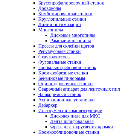
Брусопрофилировочный станок
Дровоколы
Комбинированные станки
Круглопильные станки
Линии оптимизации
Многопилы
Дисковые многопилы
Рамные многопилы
Прессы для склейки щитов
Рейсмусовые станки
Стружкоотсосы
Фуговальные станки
Горбыльно-ребровой станок
Кромкообрезные станки
Бензиновые пилорамы
Оцилиндровочные станки
Сварочный аппарат для ленточных пил
Чашкорезный станок
Аспирационные установки
Дебаркер
Инструмент и комплектующие
Дисковая пила для МКС
Лента шлифовальная
Фреза для закругления кромки
Кромкооблицовочные станки