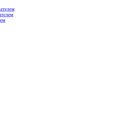
ателем
ателем
лем