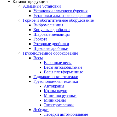
Каталог продукции
Алмазные установки
Уcтановки алмазного бурения
Установки алмазного сверления
Горное и обогатительное оборудование
Вибромельницы
Конусные дробилки
Шаровые мельницы
Грохота
Роторные дробилки
Щековые дробилки
Грузоподъемное оборудование
Весы
Вагонные весы
Весы автомобильные
Весы платформенные
Гидравлические тележки
Грузоподъемная техника
Автокраны
Краны пауки
Мини погрузчики
Миникраны
Электротележки
Лебедки
Лебедки автомобильные