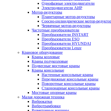
Однофазные электродвигатели
Электродвигатели АИР
Мотор-редукторы
Планетарные мотор-редукторы
Соосно-цилиндрические мотор-редукто
Червячные мотор-редукторы
Частотные преобразователи
Преобразователи INSTART
Преобразователи ESQ
Преобразователи HYUNDAI
Преобразователи Lenze
Крановое оборудование
Краны козловые
Краны полукозловые
Подвесные мостовые краны
Краны консольные
Настенные консольные краны
Передвижные консольные краны
Поворотные консольные краны
Стационарные консольные краны
Мостовые опорные краны
Малая дорожная техника
Виброкатки
Вибротрамбовки
Разметочные машины