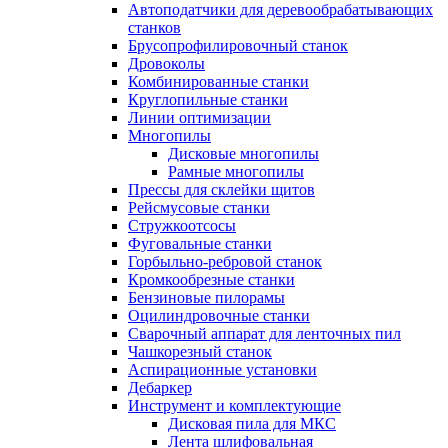
Автоподатчики для деревообрабатывающих
станков
Брусопрофилировочный станок
Дровоколы
Комбинированные станки
Круглопильные станки
Линии оптимизации
Многопилы
Дисковые многопилы
Рамные многопилы
Прессы для склейки щитов
Рейсмусовые станки
Стружкоотсосы
Фуговальные станки
Горбыльно-ребровой станок
Кромкообрезные станки
Бензиновые пилорамы
Оцилиндровочные станки
Сварочный аппарат для ленточных пил
Чашкорезный станок
Аспирационные установки
Дебаркер
Инструмент и комплектующие
Дисковая пила для МКС
Лента шлифовальная