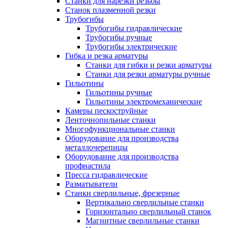
Станки для нарезки резьбы
Станок плазменной резки
Трубогибы
Трубогибы гидравлические
Трубогибы ручные
Трубогибы электрические
Гибка и резка арматуры
Станки для гибки и резки арматуры
Станки для резки арматуры ручные
Гильотины
Гильотины ручные
Гильотины электромеханические
Камеры пескоструйные
Ленточнопильные станки
Многофункциональные станки
Оборудование для производства
металлочерепицы
Оборудование для производства
профнастила
Пресса гидравлические
Разматыватели
Станки сверлильные, фрезерные
Вертикально сверлильные станки
Горизонтально сверлильный станок
Магнитные сверлильные станки