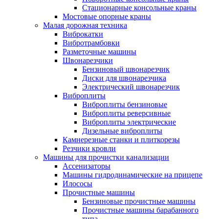
Стационарные консольные краны
Мостовые опорные краны
Малая дорожная техника
Виброкатки
Вибротрамбовки
Разметочные машины
Швонарезчики
Бензиновый швонарезчик
Диски для швонарезчика
Электрический швонарезчик
Виброплиты
Виброплиты бензиновые
Виброплиты реверсивные
Виброплиты электрические
Дизельные виброплиты
Камнерезные станки и плиткорезы
Резчики кровли
Машины для прочистки канализации
Ассенизаторы
Машины гидродинамические на прицепе
Илососы
Прочистные машины
Бензиновые прочистные машины
Прочистные машины барабанного
типа