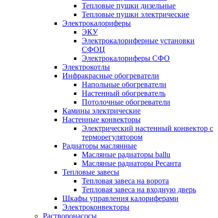
Тепловые пушки дизельные
Тепловые пушки электрические
Электрокалориферы
ЭКУ
Электрокалориферные установки
СФОЦ
Электрокалориферы СФО
Электрокотлы
Инфракрасные обогреватели
Напольные обогреватели
Настенный обогреватель
Потолочные обогреватели
Камины электрические
Настенные конвекторы
Электрический настенный конвектор с
терморегулятором
Радиаторы маслянные
Масляные радиаторы ballu
Масляные радиаторы Ресанта
Тепловые завесы
Тепловая завеса на ворота
Тепловая завеса на входную дверь
Шкафы управления калориферами
Электроконвекторы
Растворонасосы