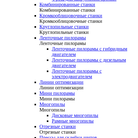
Комбинированные станки
Комбинированные станки
Кромкооблицовочные станки
Кромкооблицовочные станки
Круглопильные станки
Круглопильные станки
Ленточные пилорамы
Ленточные пилорамы
Ленточные пилорамы с гибридным
двигателем
Ленточные пилорамы с дизельным
двигателем
Ленточные пилорамы с
электродвигателем
Линии оптимизации
Линии оптимизации
Мини пилорамы
Мини пилорамы
Многопилы
Многопилы
Дисковые многопилы
Рамные многопилы
Отрезные станки
Отрезные станки
Прессы для склейки щитов