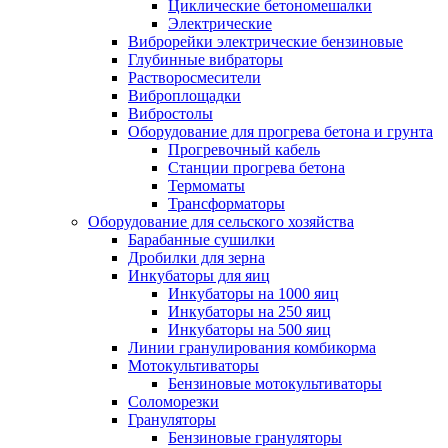
Циклические бетономешалки
Электрические
Виброрейки электрические бензиновые
Глубинные вибраторы
Растворосмесители
Виброплощадки
Вибростолы
Оборудование для прогрева бетона и грунта
Прогревочный кабель
Станции прогрева бетона
Термоматы
Трансформаторы
Оборудование для сельского хозяйства
Барабанные сушилки
Дробилки для зерна
Инкубаторы для яиц
Инкубаторы на 1000 яиц
Инкубаторы на 250 яиц
Инкубаторы на 500 яиц
Линии гранулирования комбикорма
Мотокультиваторы
Бензиновые мотокультиваторы
Соломорезки
Грануляторы
Бензиновые грануляторы