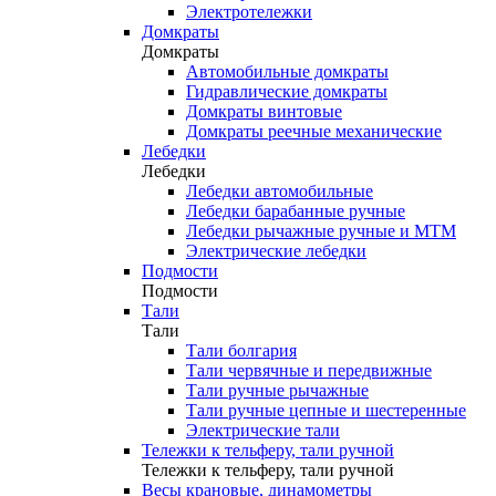
Электротележки
Домкраты
Домкраты
Автомобильные домкраты
Гидравлические домкраты
Домкраты винтовые
Домкраты реечные механические
Лебедки
Лебедки
Лебедки автомобильные
Лебедки барабанные ручные
Лебедки рычажные ручные и МТМ
Электрические лебедки
Подмости
Подмости
Тали
Тали
Тали болгария
Тали червячные и передвижные
Тали ручные рычажные
Тали ручные цепные и шестеренные
Электрические тали
Тележки к тельферу, тали ручной
Тележки к тельферу, тали ручной
Весы крановые, динамометры