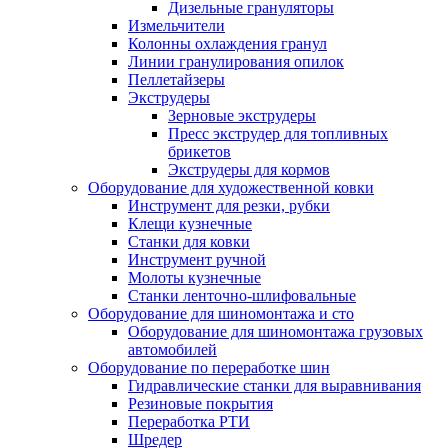
Дизельные грануляторы
Измельчители
Колонны охлаждения гранул
Линии гранулирования опилок
Пеллетайзеры
Экструдеры
Зерновые экструдеры
Пресс экструдер для топливных
брикетов
Экструдеры для кормов
Оборудование для художественной ковки
Инструмент для резки, рубки
Клещи кузнечные
Станки для ковки
Инструмент ручной
Молоты кузнечные
Станки ленточно-шлифовальные
Оборудование для шиномонтажа и сто
Оборудование для шиномонтажа грузовых
автомобилей
Оборудование по переработке шин
Гидравлические станки для выравнивания
Резиновые покрытия
Переработка РТИ
Шредер