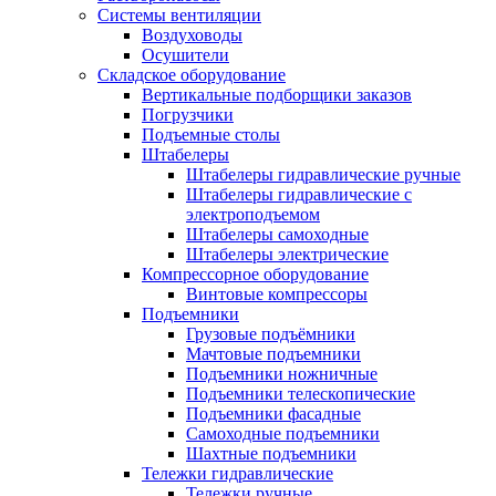
Системы вентиляции
Воздуховоды
Осушители
Складское оборудование
Вертикальные подборщики заказов
Погрузчики
Подъемные столы
Штабелеры
Штабелеры гидравлические ручные
Штабелеры гидравлические с
электроподъемом
Штабелеры самоходные
Штабелеры электрические
Компрессорное оборудование
Винтовые компрессоры
Подъемники
Грузовые подъёмники
Мачтовые подъемники
Подъемники ножничные
Подъемники телескопические
Подъемники фасадные
Самоходные подъемники
Шахтные подъемники
Тележки гидравлические
Тележки ручные