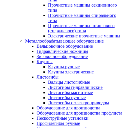
Прочистные машины секционного
типа
Прочистные машины спирального
типа
Прочистные машины штангового
(стержневого) типа
Электрические прочистные машины
Металлообрабатывающее оборудование
Вальцовочное оборудование
Гидравлические ножницы
Зиговочное оборудование
Клуппы
Клуппы ручные
Клуппы электрические
Листогибы
Вальцы листогибные
Листогибы гидравлические
Листогибы магнитные
Листогибы ручные
Листогибы с электроприводом
Оборудование для производства
Оборудование для производства профлиста
Пескоструйные установки
Профилегибы ручные