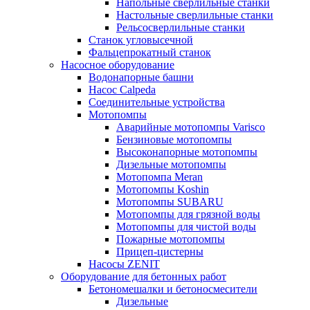
Напольные сверлильные станки
Настольные сверлильные станки
Рельсосверлильные станки
Станок угловысечной
Фальцепрокатный станок
Насосное оборудование
Водонапорные башни
Насос Calpeda
Соединительные устройства
Мотопомпы
Аварийные мотопомпы Varisco
Бензиновые мотопомпы
Высоконапорные мотопомпы
Дизельные мотопомпы
Мотопомпа Meran
Мотопомпы Koshin
Мотопомпы SUBARU
Мотопомпы для грязной воды
Мотопомпы для чистой воды
Пожарные мотопомпы
Прицеп-цистерны
Насосы ZENIT
Оборудование для бетонных работ
Бетономешалки и бетоносмесители
Дизельные