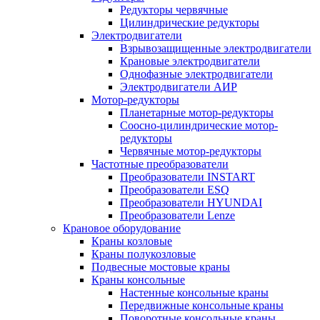
Редукторы червячные
Цилиндрические редукторы
Электродвигатели
Взрывозащищенные электродвигатели
Крановые электродвигатели
Однофазные электродвигатели
Электродвигатели АИР
Мотор-редукторы
Планетарные мотор-редукторы
Соосно-цилиндрические мотор-
редукторы
Червячные мотор-редукторы
Частотные преобразователи
Преобразователи INSTART
Преобразователи ESQ
Преобразователи HYUNDAI
Преобразователи Lenze
Крановое оборудование
Краны козловые
Краны полукозловые
Подвесные мостовые краны
Краны консольные
Настенные консольные краны
Передвижные консольные краны
Поворотные консольные краны