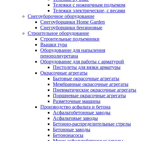
Тележки с ножничным подъемом
Тележки электрические, с весами
Снегоуборочное оборудование
Снегоуборщики Home Garden
Снегоуборщики бензиновые
Строительное оборудование
Cтроительные подъемники
Вышки тура
Оборудование для напыления
пенополиуретана
Оборудование для работы с арматурой
Пистолеты для вязки арматуры
Окрасочные агрегаты
Бытовые окрасочные агрегаты
Мембранные окрасочные агрегаты
Пневматические окрасочные агрегаты
Поршневые окрасочные агрегаты
Разметочные машины
Производство асфальта и бетона
Асфальтобетонные заводы
Асфальтовые заводы
Бетонно-распределительные стрелы
Бетонные заводы
Бетононасосы
Мини асфальтобетонные заводы