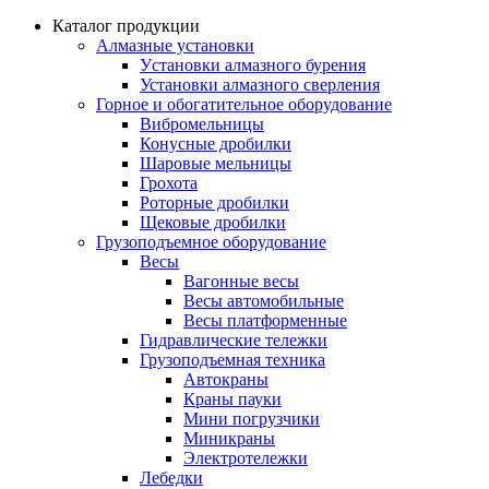
Каталог продукции
Алмазные установки
Уcтановки алмазного бурения
Установки алмазного сверления
Горное и обогатительное оборудование
Вибромельницы
Конусные дробилки
Шаровые мельницы
Грохота
Роторные дробилки
Щековые дробилки
Грузоподъемное оборудование
Весы
Вагонные весы
Весы автомобильные
Весы платформенные
Гидравлические тележки
Грузоподъемная техника
Автокраны
Краны пауки
Мини погрузчики
Миникраны
Электротележки
Лебедки