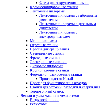
Фреза для закругления кромки
Кромкооблицовочные станки
Ленточные пилорамы
Ленточные пилорамы с гибридным
двигателем
Ленточные пилорамы с дизельным
двигателем
Ленточные пилорамы с
электродвигателем
Мини пилорамы
Отрезные станки
Прессы для сращивания
Сверлильные станки
Фрезерные станки
Электронные линейки
Дисковые пилорамы
Круглопалочные станки
Форматно - раскроечные станки
Производство Китай
Пресс для брикетирования отходов
Станки для заточки, разводки и сварки пил
Торцовочный станок
Детали и узлы машин и механизмов
Воздухосборники
Редукторы