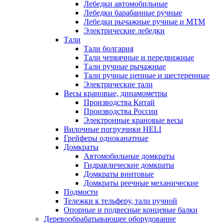
Лебедки автомобильные
Лебедки барабанные ручные
Лебедки рычажные ручные и МТМ
Электрические лебедки
Тали
Тали болгария
Тали червячные и передвижные
Тали ручные рычажные
Тали ручные цепные и шестеренные
Электрические тали
Весы крановые, динамометры
Производства Китай
Производства России
Электронные крановые весы
Вилочные погрузчики HELI
Грейферы одноканатные
Домкраты
Автомобильные домкраты
Гидравлические домкраты
Домкраты винтовые
Домкраты реечные механические
Подмости
Тележки к тельферу, тали ручной
Опорные и подвесные концевые балки
Деревообрабатывающее оборудование