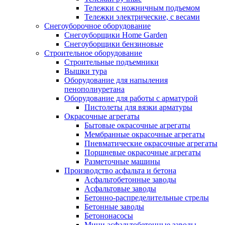
Тележки с ножничным подъемом
Тележки электрические, с весами
Снегоуборочное оборудование
Снегоуборщики Home Garden
Снегоуборщики бензиновые
Строительное оборудование
Cтроительные подъемники
Вышки тура
Оборудование для напыления
пенополиуретана
Оборудование для работы с арматурой
Пистолеты для вязки арматуры
Окрасочные агрегаты
Бытовые окрасочные агрегаты
Мембранные окрасочные агрегаты
Пневматические окрасочные агрегаты
Поршневые окрасочные агрегаты
Разметочные машины
Производство асфальта и бетона
Асфальтобетонные заводы
Асфальтовые заводы
Бетонно-распределительные стрелы
Бетонные заводы
Бетононасосы
Мини асфальтобетонные заводы