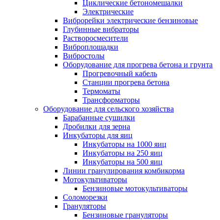
Циклические бетономешалки
Электрические
Виброрейки электрические бензиновые
Глубинные вибраторы
Растворосмесители
Виброплощадки
Вибростолы
Оборудование для прогрева бетона и грунта
Прогревочный кабель
Станции прогрева бетона
Термоматы
Трансформаторы
Оборудование для сельского хозяйства
Барабанные сушилки
Дробилки для зерна
Инкубаторы для яиц
Инкубаторы на 1000 яиц
Инкубаторы на 250 яиц
Инкубаторы на 500 яиц
Линии гранулирования комбикорма
Мотокультиваторы
Бензиновые мотокультиваторы
Соломорезки
Грануляторы
Бензиновые грануляторы