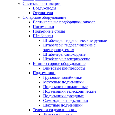
Системы вентиляции
Воздуховоды
Осушители
Складское оборудование
Вертикальные подборщики заказов
Погрузчики
Подъемные столы
Штабелеры
Штабелеры гидравлические ручные
Штабелеры гидравлические с
электроподъемом
Штабелеры самоходные
Штабелеры электрические
Компрессорное оборудование
Винтовые компрессоры
Подъемники
Грузовые подъёмники
Мачтовые подъемники
Подъемники ножничные
Подъемники телескопические
Подъемники фасадные
Самоходные подъемники
Шахтные подъемники
Тележки гидравлические
Тележки ручные