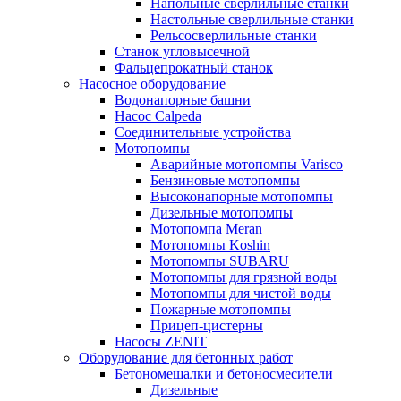
Напольные сверлильные станки
Настольные сверлильные станки
Рельсосверлильные станки
Станок угловысечной
Фальцепрокатный станок
Насосное оборудование
Водонапорные башни
Насос Calpeda
Соединительные устройства
Мотопомпы
Аварийные мотопомпы Varisco
Бензиновые мотопомпы
Высоконапорные мотопомпы
Дизельные мотопомпы
Мотопомпа Meran
Мотопомпы Koshin
Мотопомпы SUBARU
Мотопомпы для грязной воды
Мотопомпы для чистой воды
Пожарные мотопомпы
Прицеп-цистерны
Насосы ZENIT
Оборудование для бетонных работ
Бетономешалки и бетоносмесители
Дизельные