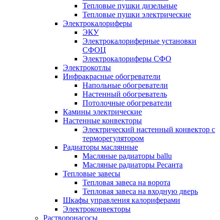
Тепловые пушки дизельные
Тепловые пушки электрические
Электрокалориферы
ЭКУ
Электрокалориферные установки
СФОЦ
Электрокалориферы СФО
Электрокотлы
Инфракрасные обогреватели
Напольные обогреватели
Настенный обогреватель
Потолочные обогреватели
Камины электрические
Настенные конвекторы
Электрический настенный конвектор с
терморегулятором
Радиаторы маслянные
Масляные радиаторы ballu
Масляные радиаторы Ресанта
Тепловые завесы
Тепловая завеса на ворота
Тепловая завеса на входную дверь
Шкафы управления калориферами
Электроконвекторы
Растворонасосы