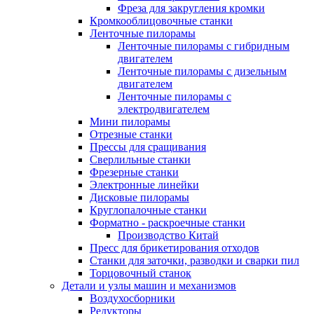
Фреза для закругления кромки
Кромкооблицовочные станки
Ленточные пилорамы
Ленточные пилорамы с гибридным
двигателем
Ленточные пилорамы с дизельным
двигателем
Ленточные пилорамы с
электродвигателем
Мини пилорамы
Отрезные станки
Прессы для сращивания
Сверлильные станки
Фрезерные станки
Электронные линейки
Дисковые пилорамы
Круглопалочные станки
Форматно - раскроечные станки
Производство Китай
Пресс для брикетирования отходов
Станки для заточки, разводки и сварки пил
Торцовочный станок
Детали и узлы машин и механизмов
Воздухосборники
Редукторы