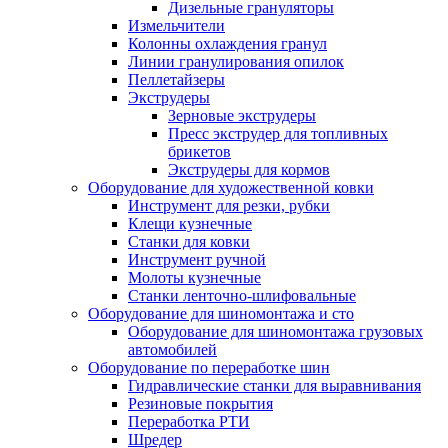
Дизельные грануляторы
Измельчители
Колонны охлаждения гранул
Линии гранулирования опилок
Пеллетайзеры
Экструдеры
Зерновые экструдеры
Пресс экструдер для топливных
брикетов
Экструдеры для кормов
Оборудование для художественной ковки
Инструмент для резки, рубки
Клещи кузнечные
Станки для ковки
Инструмент ручной
Молоты кузнечные
Станки ленточно-шлифовальные
Оборудование для шиномонтажа и сто
Оборудование для шиномонтажа грузовых
автомобилей
Оборудование по переработке шин
Гидравлические станки для выравнивания
Резиновые покрытия
Переработка РТИ
Шредер