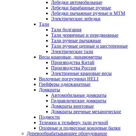
Лебедки автомобильные
Лебедки барабанные ручные
Лебедки рычажные ручные и МТМ
Электрические лебедки
Тали
Тали болгария
Тали червячные и передвижные
Тали ручные рычажные
Тали ручные цепные и шестеренные
Электрические тали
Весы крановые, динамометры
Производства Китай
Производства России
Электронные крановые весы
Вилочные погрузчики HELI
Грейферы одноканатные
Домкраты
Автомобильные домкраты
Гидравлические домкраты
Домкраты винтовые
Домкраты реечные механические
Подмости
Тележки к тельферу, тали ручной
Опорные и подвесные концевые балки
Деревообрабатывающее оборудование