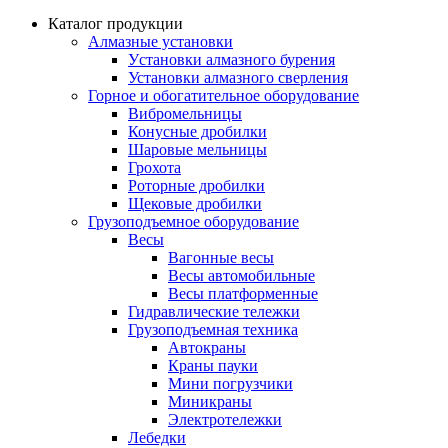
Каталог продукции
Алмазные установки
Уcтановки алмазного бурения
Установки алмазного сверления
Горное и обогатительное оборудование
Вибромельницы
Конусные дробилки
Шаровые мельницы
Грохота
Роторные дробилки
Щековые дробилки
Грузоподъемное оборудование
Весы
Вагонные весы
Весы автомобильные
Весы платформенные
Гидравлические тележки
Грузоподъемная техника
Автокраны
Краны пауки
Мини погрузчики
Миникраны
Электротележки
Лебедки