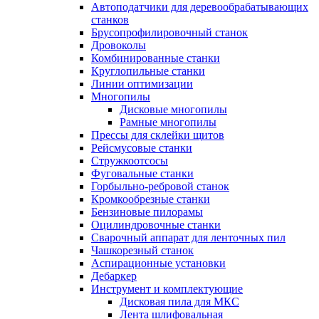
Автоподатчики для деревообрабатывающих
станков
Брусопрофилировочный станок
Дровоколы
Комбинированные станки
Круглопильные станки
Линии оптимизации
Многопилы
Дисковые многопилы
Рамные многопилы
Прессы для склейки щитов
Рейсмусовые станки
Стружкоотсосы
Фуговальные станки
Горбыльно-ребровой станок
Кромкообрезные станки
Бензиновые пилорамы
Оцилиндровочные станки
Сварочный аппарат для ленточных пил
Чашкорезный станок
Аспирационные установки
Дебаркер
Инструмент и комплектующие
Дисковая пила для МКС
Лента шлифовальная