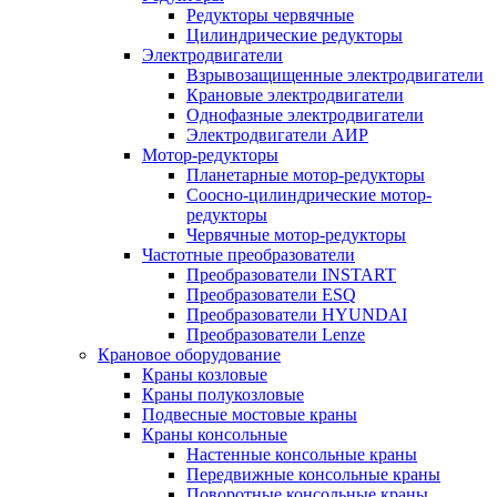
Редукторы червячные
Цилиндрические редукторы
Электродвигатели
Взрывозащищенные электродвигатели
Крановые электродвигатели
Однофазные электродвигатели
Электродвигатели АИР
Мотор-редукторы
Планетарные мотор-редукторы
Соосно-цилиндрические мотор-
редукторы
Червячные мотор-редукторы
Частотные преобразователи
Преобразователи INSTART
Преобразователи ESQ
Преобразователи HYUNDAI
Преобразователи Lenze
Крановое оборудование
Краны козловые
Краны полукозловые
Подвесные мостовые краны
Краны консольные
Настенные консольные краны
Передвижные консольные краны
Поворотные консольные краны