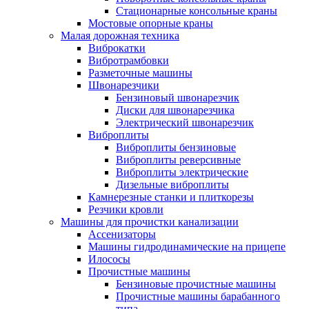
Стационарные консольные краны
Мостовые опорные краны
Малая дорожная техника
Виброкатки
Вибротрамбовки
Разметочные машины
Швонарезчики
Бензиновый швонарезчик
Диски для швонарезчика
Электрический швонарезчик
Виброплиты
Виброплиты бензиновые
Виброплиты реверсивные
Виброплиты электрические
Дизельные виброплиты
Камнерезные станки и плиткорезы
Резчики кровли
Машины для прочистки канализации
Ассенизаторы
Машины гидродинамические на прицепе
Илососы
Прочистные машины
Бензиновые прочистные машины
Прочистные машины барабанного
типа