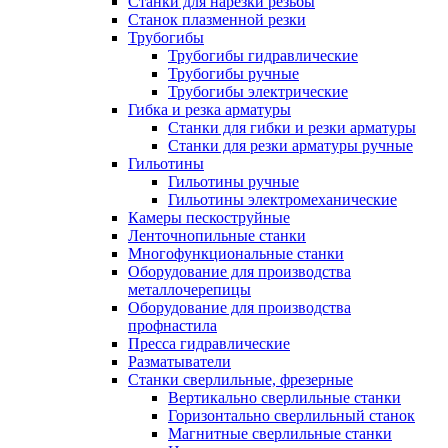
Станки для нарезки резьбы
Станок плазменной резки
Трубогибы
Трубогибы гидравлические
Трубогибы ручные
Трубогибы электрические
Гибка и резка арматуры
Станки для гибки и резки арматуры
Станки для резки арматуры ручные
Гильотины
Гильотины ручные
Гильотины электромеханические
Камеры пескоструйные
Ленточнопильные станки
Многофункциональные станки
Оборудование для производства
металлочерепицы
Оборудование для производства
профнастила
Пресса гидравлические
Разматыватели
Станки сверлильные, фрезерные
Вертикально сверлильные станки
Горизонтально сверлильный станок
Магнитные сверлильные станки