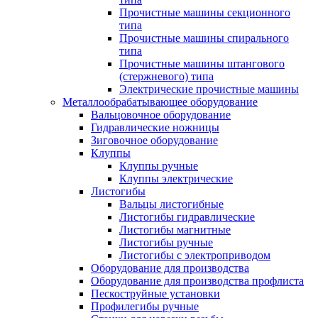
Прочистные машины секционного
типа
Прочистные машины спирального
типа
Прочистные машины штангового
(стержневого) типа
Электрические прочистные машины
Металлообрабатывающее оборудование
Вальцовочное оборудование
Гидравлические ножницы
Зиговочное оборудование
Клуппы
Клуппы ручные
Клуппы электрические
Листогибы
Вальцы листогибные
Листогибы гидравлические
Листогибы магнитные
Листогибы ручные
Листогибы с электроприводом
Оборудование для производства
Оборудование для производства профлиста
Пескоструйные установки
Профилегибы ручные