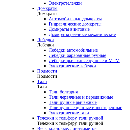
Электротележки
Домкраты
Домкраты
Автомобильные домкраты
Гидравлические домкраты
Домкраты винтовые
Домкраты реечные механические
Лебедки
Лебедки
Лебедки автомобильные
Лебедки барабанные ручные
Лебедки рычажные ручные и МТМ
Электрические лебедки
Подмости
Подмости
Тали
Тали
Тали болгария
Тали червячные и передвижные
Тали ручные рычажные
Тали ручные цепные и шестеренные
Электрические тали
Тележки к тельферу, тали ручной
Тележки к тельферу, тали ручной
Весы крановые, динамометры