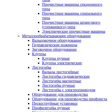
Прочистные машины секционного
типа
Прочистные машины спирального
типа
Прочистные машины штангового
(стержневого) типа
Электрические прочистные машины
Металлообрабатывающее оборудование
Вальцовочное оборудование
Гидравлические ножницы
Зиговочное оборудование
Клуппы
Клуппы ручные
Клуппы электрические
Листогибы
Вальцы листогибные
Листогибы гидравлические
Листогибы магнитные
Листогибы ручные
Листогибы с электроприводом
Оборудование для производства
Оборудование для производства профлиста
Пескоструйные установки
Профилегибы ручные