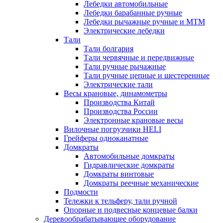
Лебедки автомобильные
Лебедки барабанные ручные
Лебедки рычажные ручные и МТМ
Электрические лебедки
Тали
Тали болгария
Тали червячные и передвижные
Тали ручные рычажные
Тали ручные цепные и шестеренные
Электрические тали
Весы крановые, динамометры
Производства Китай
Производства России
Электронные крановые весы
Вилочные погрузчики HELI
Грейферы одноканатные
Домкраты
Автомобильные домкраты
Гидравлические домкраты
Домкраты винтовые
Домкраты реечные механические
Подмости
Тележки к тельферу, тали ручной
Опорные и подвесные концевые балки
Деревообрабатывающее оборудование