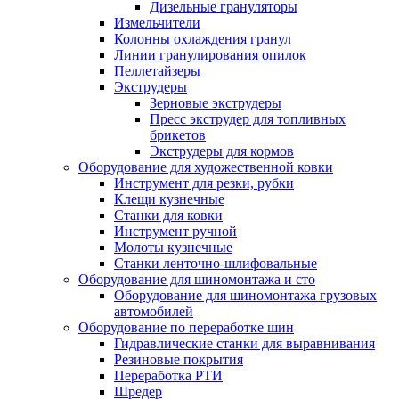
Дизельные грануляторы
Измельчители
Колонны охлаждения гранул
Линии гранулирования опилок
Пеллетайзеры
Экструдеры
Зерновые экструдеры
Пресс экструдер для топливных
брикетов
Экструдеры для кормов
Оборудование для художественной ковки
Инструмент для резки, рубки
Клещи кузнечные
Станки для ковки
Инструмент ручной
Молоты кузнечные
Станки ленточно-шлифовальные
Оборудование для шиномонтажа и сто
Оборудование для шиномонтажа грузовых
автомобилей
Оборудование по переработке шин
Гидравлические станки для выравнивания
Резиновые покрытия
Переработка РТИ
Шредер