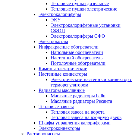
Тепловые пушки дизельные
Тепловые пушки электрические
Электрокалориферы
ЭКУ
Электрокалориферные установки
СФОЦ
Электрокалориферы СФО
Электрокотлы
Инфракрасные обогреватели
Напольные обогреватели
Настенный обогреватель
Потолочные обогреватели
Камины электрические
Настенные конвекторы
Электрический настенный конвектор с
терморегулятором
Радиаторы маслянные
Масляные радиаторы ballu
Масляные радиаторы Ресанта
Тепловые завесы
Тепловая завеса на ворота
Тепловая завеса на входную дверь
Шкафы управления калориферами
Электроконвекторы
Растворонасосы