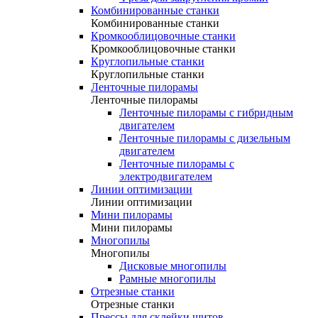
Комбинированные станки
Комбинированные станки
Кромкооблицовочные станки
Кромкооблицовочные станки
Круглопильные станки
Круглопильные станки
Ленточные пилорамы
Ленточные пилорамы
Ленточные пилорамы с гибридным
двигателем
Ленточные пилорамы с дизельным
двигателем
Ленточные пилорамы с
электродвигателем
Линии оптимизации
Линии оптимизации
Мини пилорамы
Мини пилорамы
Многопилы
Многопилы
Дисковые многопилы
Рамные многопилы
Отрезные станки
Отрезные станки
Прессы для склейки щитов