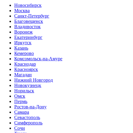
Новосибирск
Москва
Санкт-Петербург
Благовещенск
Владивосток
Воронеж
Екатеринбург
Иркутск
Казань
Кемерово
Комсомольск-на-Амуре
Краснодар
Красноярск
Магадан
Нижний Новгород
Новокузнецк
Норильск
Омск
Пермь
Ростов-на-Дону
Самара
Севастополь
Симферополь
Сочи