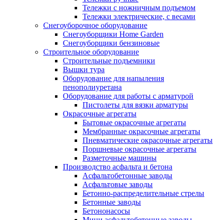
Тележки с ножничным подъемом
Тележки электрические, с весами
Снегоуборочное оборудование
Снегоуборщики Home Garden
Снегоуборщики бензиновые
Строительное оборудование
Cтроительные подъемники
Вышки тура
Оборудование для напыления
пенополиуретана
Оборудование для работы с арматурой
Пистолеты для вязки арматуры
Окрасочные агрегаты
Бытовые окрасочные агрегаты
Мембранные окрасочные агрегаты
Пневматические окрасочные агрегаты
Поршневые окрасочные агрегаты
Разметочные машины
Производство асфальта и бетона
Асфальтобетонные заводы
Асфальтовые заводы
Бетонно-распределительные стрелы
Бетонные заводы
Бетононасосы
Мини асфальтобетонные заводы