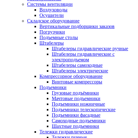
Системы вентиляции
Воздуховоды
Осушители
Складское оборудование
Вертикальные подборщики заказов
Погрузчики
Подъемные столы
Штабелеры
Штабелеры гидравлические ручные
Штабелеры гидравлические с
электроподъемом
Штабелеры самоходные
Штабелеры электрические
Компрессорное оборудование
Винтовые компрессоры
Подъемники
Грузовые подъёмники
Мачтовые подъемники
Подъемники ножничные
Подъемники телескопические
Подъемники фасадные
Самоходные подъемники
Шахтные подъемники
Тележки гидравлические
Тележки ручные