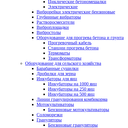
Циклические бетономешалки
Электрические
Виброрейки электрические бензиновые
Глубинные вибраторы
Растворосмесители
Виброплощадки
Вибростолы
Оборудование для прогрева бетона и грунта
Прогревочный кабель
Станции прогрева бетона
Термоматы
Трансформаторы
Оборудование для сельского хозяйства
Барабанные сушилки
Дробилки для зерна
Инкубаторы для яиц
Инкубаторы на 1000 яиц
Инкубаторы на 250 яиц
Инкубаторы на 500 яиц
Линии гранулирования комбикорма
Мотокультиваторы
Бензиновые мотокультиваторы
Соломорезки
Грануляторы
Бензиновые грануляторы