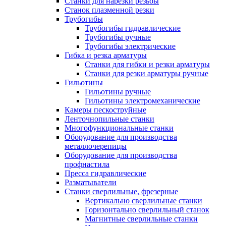
Станки для нарезки резьбы
Станок плазменной резки
Трубогибы
Трубогибы гидравлические
Трубогибы ручные
Трубогибы электрические
Гибка и резка арматуры
Станки для гибки и резки арматуры
Станки для резки арматуры ручные
Гильотины
Гильотины ручные
Гильотины электромеханические
Камеры пескоструйные
Ленточнопильные станки
Многофункциональные станки
Оборудование для производства
металлочерепицы
Оборудование для производства
профнастила
Пресса гидравлические
Разматыватели
Станки сверлильные, фрезерные
Вертикально сверлильные станки
Горизонтально сверлильный станок
Магнитные сверлильные станки