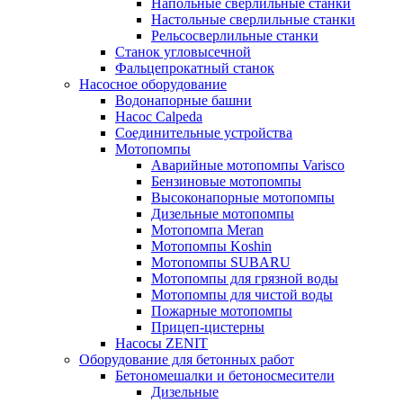
Напольные сверлильные станки
Настольные сверлильные станки
Рельсосверлильные станки
Станок угловысечной
Фальцепрокатный станок
Насосное оборудование
Водонапорные башни
Насос Calpeda
Соединительные устройства
Мотопомпы
Аварийные мотопомпы Varisco
Бензиновые мотопомпы
Высоконапорные мотопомпы
Дизельные мотопомпы
Мотопомпа Meran
Мотопомпы Koshin
Мотопомпы SUBARU
Мотопомпы для грязной воды
Мотопомпы для чистой воды
Пожарные мотопомпы
Прицеп-цистерны
Насосы ZENIT
Оборудование для бетонных работ
Бетономешалки и бетоносмесители
Дизельные