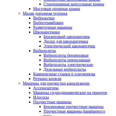
Стационарные консольные краны
Мостовые опорные краны
Малая дорожная техника
Виброкатки
Вибротрамбовки
Разметочные машины
Швонарезчики
Бензиновый швонарезчик
Диски для швонарезчика
Электрический швонарезчик
Виброплиты
Виброплиты бензиновые
Виброплиты реверсивные
Виброплиты электрические
Дизельные виброплиты
Камнерезные станки и плиткорезы
Резчики кровли
Машины для прочистки канализации
Ассенизаторы
Машины гидродинамические на прицепе
Илососы
Прочистные машины
Бензиновые прочистные машины
Прочистные машины барабанного
типа