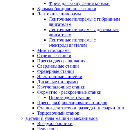
Фреза для закругления кромки
Кромкооблицовочные станки
Ленточные пилорамы
Ленточные пилорамы с гибридным
двигателем
Ленточные пилорамы с дизельным
двигателем
Ленточные пилорамы с
электродвигателем
Мини пилорамы
Отрезные станки
Прессы для сращивания
Сверлильные станки
Фрезерные станки
Электронные линейки
Дисковые пилорамы
Круглопалочные станки
Форматно - раскроечные станки
Производство Китай
Пресс для брикетирования отходов
Станки для заточки, разводки и сварки пил
Торцовочный станок
Детали и узлы машин и механизмов
Воздухосборники
Редукторы