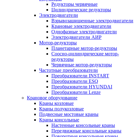
Редукторы червячные
Цилиндрические редукторы
Электродвигатели
Взрывозащищенные электродвигатели
Крановые электродвигатели
Однофазные электродвигатели
Электродвигатели АИР
Мотор-редукторы
Планетарные мотор-редукторы
Соосно-цилиндрические мотор-
редукторы
Червячные мотор-редукторы
Частотные преобразователи
Преобразователи INSTART
Преобразователи ESQ
Преобразователи HYUNDAI
Преобразователи Lenze
Крановое оборудование
Краны козловые
Краны полукозловые
Подвесные мостовые краны
Краны консольные
Настенные консольные краны
Передвижные консольные краны
Поворотные консольные краны