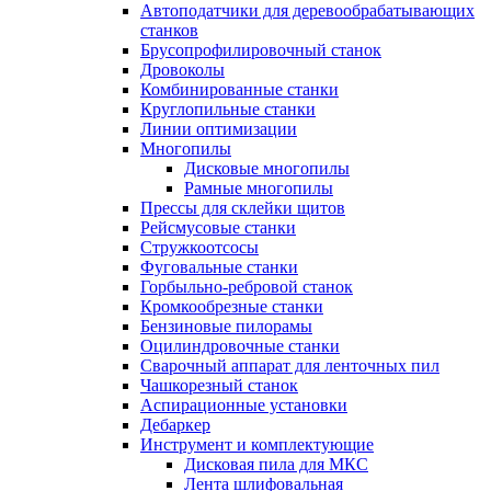
Автоподатчики для деревообрабатывающих
станков
Брусопрофилировочный станок
Дровоколы
Комбинированные станки
Круглопильные станки
Линии оптимизации
Многопилы
Дисковые многопилы
Рамные многопилы
Прессы для склейки щитов
Рейсмусовые станки
Стружкоотсосы
Фуговальные станки
Горбыльно-ребровой станок
Кромкообрезные станки
Бензиновые пилорамы
Оцилиндровочные станки
Сварочный аппарат для ленточных пил
Чашкорезный станок
Аспирационные установки
Дебаркер
Инструмент и комплектующие
Дисковая пила для МКС
Лента шлифовальная