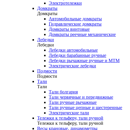
Электротележки
Домкраты
Домкраты
Автомобильные домкраты
Гидравлические домкраты
Домкраты винтовые
Домкраты реечные механические
Лебедки
Лебедки
Лебедки автомобильные
Лебедки барабанные ручные
Лебедки рычажные ручные и МТМ
Электрические лебедки
Подмости
Подмости
Тали
Тали
Тали болгария
Тали червячные и передвижные
Тали ручные рычажные
Тали ручные цепные и шестеренные
Электрические тали
Тележки к тельферу, тали ручной
Тележки к тельферу, тали ручной
Весы крановые, динамометры