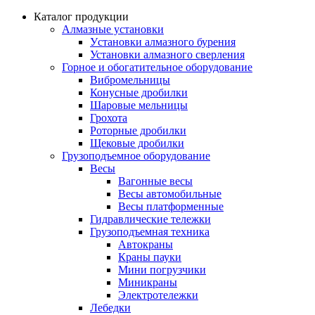
Каталог продукции
Алмазные установки
Уcтановки алмазного бурения
Установки алмазного сверления
Горное и обогатительное оборудование
Вибромельницы
Конусные дробилки
Шаровые мельницы
Грохота
Роторные дробилки
Щековые дробилки
Грузоподъемное оборудование
Весы
Вагонные весы
Весы автомобильные
Весы платформенные
Гидравлические тележки
Грузоподъемная техника
Автокраны
Краны пауки
Мини погрузчики
Миникраны
Электротележки
Лебедки