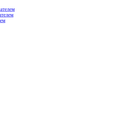
ателем
ателем
лем