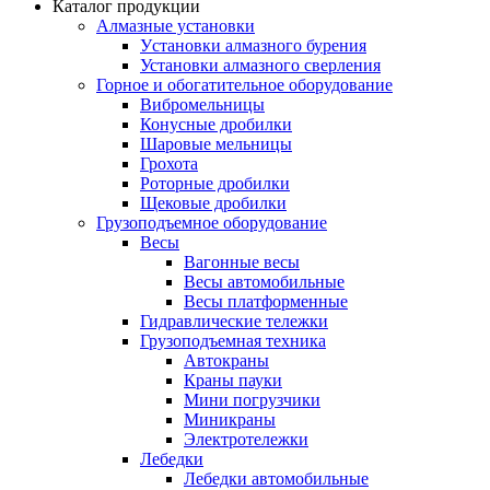
Каталог продукции
Алмазные установки
Уcтановки алмазного бурения
Установки алмазного сверления
Горное и обогатительное оборудование
Вибромельницы
Конусные дробилки
Шаровые мельницы
Грохота
Роторные дробилки
Щековые дробилки
Грузоподъемное оборудование
Весы
Вагонные весы
Весы автомобильные
Весы платформенные
Гидравлические тележки
Грузоподъемная техника
Автокраны
Краны пауки
Мини погрузчики
Миникраны
Электротележки
Лебедки
Лебедки автомобильные