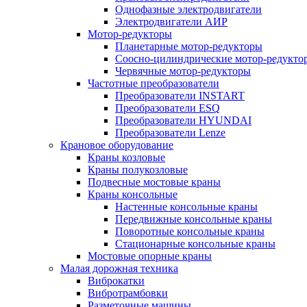
Однофазные электродвигатели
Электродвигатели АИР
Мотор-редукторы
Планетарные мотор-редукторы
Соосно-цилиндрические мотор-редукто
Червячные мотор-редукторы
Частотные преобразователи
Преобразователи INSTART
Преобразователи ESQ
Преобразователи HYUNDAI
Преобразователи Lenze
Крановое оборудование
Краны козловые
Краны полукозловые
Подвесные мостовые краны
Краны консольные
Настенные консольные краны
Передвижные консольные краны
Поворотные консольные краны
Стационарные консольные краны
Мостовые опорные краны
Малая дорожная техника
Виброкатки
Вибротрамбовки
Разметочные машины