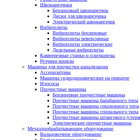
Швонарезчики
Бензиновый швонарезчик
Диски для швонарезчика
Электрический швонарезчик
Виброплиты
Виброплиты бензиновые
Виброплиты реверсивные
Виброплиты электрические
Дизельные виброплиты
Камнерезные станки и плиткорезы
Резчики кровли
Машины для прочистки канализации
Ассенизаторы
Машины гидродинамические на прицепе
Илососы
Прочистные машины
Бензиновые прочистные машины
Прочистные машины барабанного типа
Прочистные машины секционного типа
Прочистные машины спирального типа
Прочистные машины штангового (стерж
Электрические прочистные машины
Металлообрабатывающее оборудование
Вальцовочное оборудование
Гидравлические ножницы