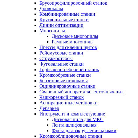
Брусопрофилировочный станок
Дровоколы
Комбинированные станки
Круглопильные станки
Линии оптимизации
Многопилы
Дисковые многопилы
Рамные многопилы
Прессы для склейки щитов
Рейсмусовые станки
Стружкоотсосы
Фуговальные станки
Горбыльно-ребровой станок
Кромкообрезные станки
Бензиновые пилорамы
Оцилиндровочные станки
Сварочный аппарат для ленточных пил
Чашкорезный станок
Аспирационные установки
Дебаркер
Инструмент и комплектующие
Дисковая пила для МКС
Лента шлифовальная
Фреза для закругления кромки
Кромкооблицовочные станки