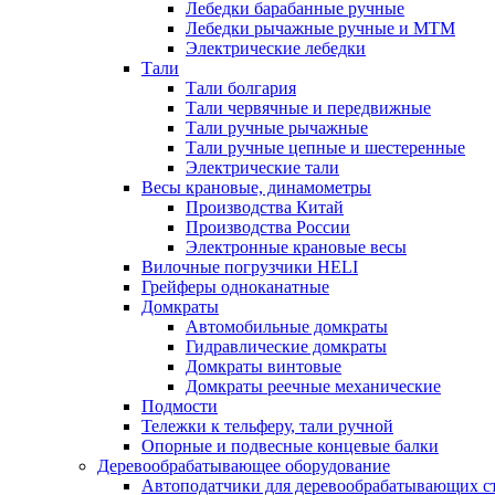
Лебедки барабанные ручные
Лебедки рычажные ручные и МТМ
Электрические лебедки
Тали
Тали болгария
Тали червячные и передвижные
Тали ручные рычажные
Тали ручные цепные и шестеренные
Электрические тали
Весы крановые, динамометры
Производства Китай
Производства России
Электронные крановые весы
Вилочные погрузчики HELI
Грейферы одноканатные
Домкраты
Автомобильные домкраты
Гидравлические домкраты
Домкраты винтовые
Домкраты реечные механические
Подмости
Тележки к тельферу, тали ручной
Опорные и подвесные концевые балки
Деревообрабатывающее оборудование
Автоподатчики для деревообрабатывающих с