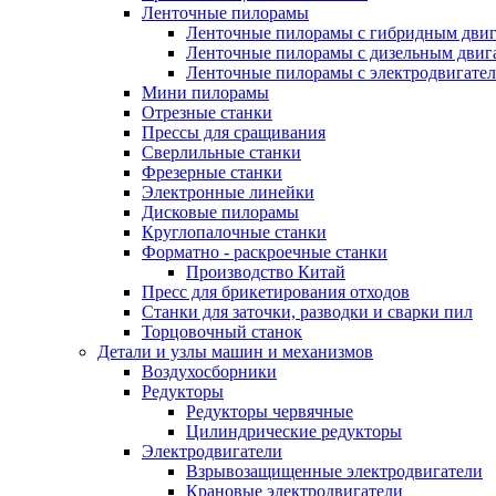
Ленточные пилорамы
Ленточные пилорамы с гибридным двиг
Ленточные пилорамы с дизельным двиг
Ленточные пилорамы с электродвигате
Мини пилорамы
Отрезные станки
Прессы для сращивания
Сверлильные станки
Фрезерные станки
Электронные линейки
Дисковые пилорамы
Круглопалочные станки
Форматно - раскроечные станки
Производство Китай
Пресс для брикетирования отходов
Станки для заточки, разводки и сварки пил
Торцовочный станок
Детали и узлы машин и механизмов
Воздухосборники
Редукторы
Редукторы червячные
Цилиндрические редукторы
Электродвигатели
Взрывозащищенные электродвигатели
Крановые электродвигатели